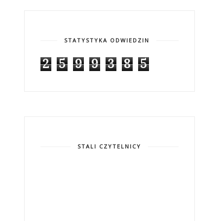
STATYSTYKA ODWIEDZIN
2
5
9
9
3
8
5
STALI CZYTELNICY