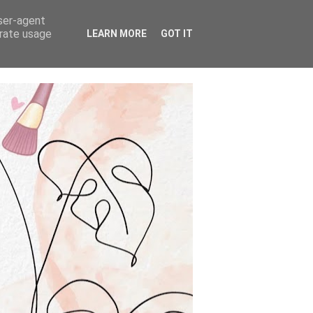
user-agent
erate usage
LEARN MORE
GOT IT