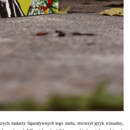
szych malarzy figuratywnych tego nurtu, stworzył język wizualny,