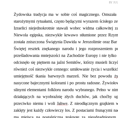
BY
JU
Ży
dowska
tradycja ma w sobie coś magicznego. Omszała 
starożytnymi rytuałami, często będącymi wyrazem ścisłego ze
Izraelici niejednokrotnie stawali wobec widma całkowitej 
Niewola egipska, niezwykle krwawo stłumione przez Rzymi
została zniszczona Świątynia Dawida w Jerozolimie oraz Ba
Świętej resztek znękanego narodu i jego ro
z
proszeniem p
prześladowania mniejszości na Zachodzie Europy i nie tylko
odcisnęło się piętnem na jaźni Semitów, którzy musieli licz
również coś niezwykle cennego
:
umiłowanie życia i wszelkic
umiejętność tkania barwnych marzeń. Nie bez powodu
ż
nasycone bajecznymi kolorami i po prostu radosne. Żywioło
silnymi elementami folkloru narodu wybranego. Pełno w nim 
działających na wyobraźnię złych duchów, jak choćby u
przeciwko niemu i woli
Jahwe
. Z nie
od
łącznym grajkiem 
zaklęty jest każdy człowieczy los. Z postaciami frunącymi na
ma miejsca na nostalgiczną tęsknotę za nieodgadnionym