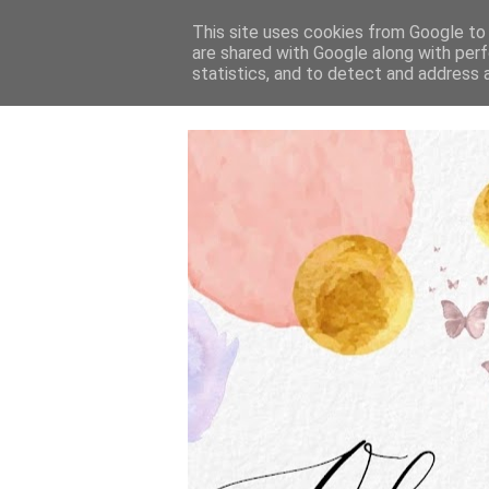
This site uses cookies from Google to d
are shared with Google along with perf
statistics, and to detect and address 