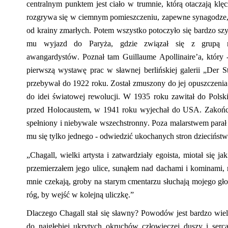
centralnym punktem jest ciało w trumnie, którą otaczają kl
rozgrywa się w ciemnym pomieszczeniu,
zapewne synagodze, 
od krainy zmarłych. Potem wszystko potoczyło się bardzo sz
mu wyjazd do Paryża, gdzie związał się z grupą ma
awangardystów.
Poznał tam Guillaume Apollinaire
’a
,
któ
r
y
pierwszą
wystawę prac w sławnej berlińskiej galerii „Der S
przebywał do 1922 roku. Został zmuszony do jej opuszczenia
do idei światowej rewolucji. W 1935 roku zawitał do Polski
przed Holocaustem
,
w 1941 roku wyjechał do USA. Zakończ
spełniony i niebywale wszechstronny
.
P
oza
malars
t
wem parał 
mu się tylko jedn
ego -
odwiedzić ukochanych stron dzieciństwa,
„Chagall, wielki artysta i zatwardziały egoista, miotał się j
przemierzałem jego ulice, sunąłem nad dachami i kominami, 
mnie czekają, groby na starym cmentarzu
słuchają mojego gło
róg, by wejść w kolejną uliczkę.”
Dlaczego
Chagall
stał się sławny? Powodów jest bardzo wie
do najgłębiej ukrytych okruchów człowieczej duszy i serc