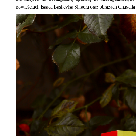
powieściach
Isaaca
Bashevisa Singera oraz obrazach
Chagalla 