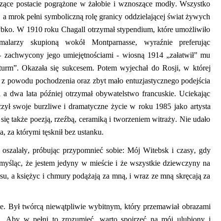
ęczące postacie pogrążone w żałobie i wznoszące modły. Wszystko
a mrok pełni symboliczną rolę granicy
oddzielającej
świat żywych
ybko.
W 1910 roku Chagall otrzymał stypendium, które umożliwiło
larzy skupioną wokół Montparnasse, wyraźnie preferując
-
zachwycony jego umiejętnościami
-
wiosną 1914 „załatwił” mu
turm”
.
O
kazała się sukcesem. Potem wyjechał do Rosji, w której
 z powodu pochodzenia oraz zbyt mało entuzjastycznego podejścia
 a dwa lata później otrzymał obywatelstwo francuskie. Uciekając
ył swoje burzliwe i dramatyczne życie w
roku
1985 jako artysta
się także poezją, rzeźbą, ceramiką i tworzeniem witraży. Nie udało
 za którymi tęsknił bez ustanku.
ak oszalały, próbując przypomnieć sobie
:
Mój Witebsk i czasy, gdy
myśląc, że jestem jedyny w mieście i że wszystkie dziewczyny na
su, a księżyc i chmury podążają za mną, i wraz ze mną skręcają za
le
.
B
ył twórcą niewątpliwie wybitnym,
który przemawiał
obrazami
a. Aby w pełni
to z
rozumieć
,
warto spojrzeć na mój ulubiony i