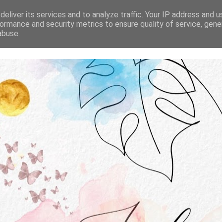
STRONA GŁÓWNA
O MNIE
WSPÓŁPRACA
eliver its services and to analyze traffic. Your IP address and 
ormance and security metrics to ensure quality of service, gen
abuse.