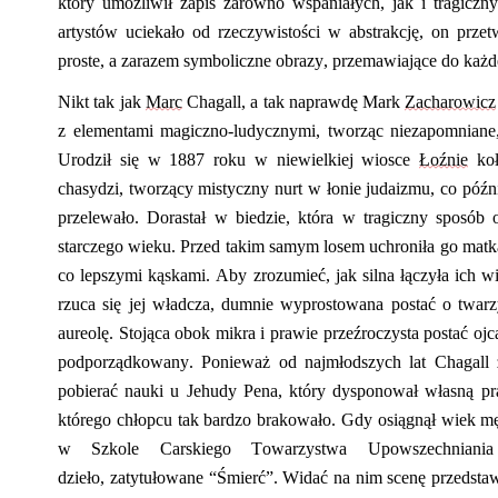
któ
r
y umożliwił zapis zarówno wspaniałych, jak i tragic
artystów uciekało od rzeczywistości w abstrakcję, on przet
proste, a zarazem symboliczne obrazy, przemawiające do każ
Nikt tak jak
Marc
Chagall, a tak naprawdę Mark
Zacharowicz
z elementami magiczno
-
ludycznymi, tworząc niezapomniane
Urodził się w 1887 roku w niewielkiej wiosce
Łoźnie
koł
chasydzi
,
tworzący mistyczny nurt w łonie judaizmu, co późni
przelewało
.
D
orastał w biedzie, która w tragiczny sposób 
starczego wieku. Przed takim samym losem uchroniła go matk
co lepszymi kąskami. Aby zrozumieć, jak silna łączyła ich w
rzuca się jej władcza, dumnie
wyprostowana postać o twarz
aureolę. Stojąca obok mikra i prawie przeźroczysta postać oj
podporządkowany. Ponieważ od najmłodszych lat
Chagall
pobierać nauki u Jehudy Pena, który dysponował własną pr
którego chłopcu tak bardzo brakowało. Gdy osiągnął wiek m
w Szkole Carskiego Towarzystwa Upowszechniani
dzieło
,
zatytułowane
“
Śmierć
”
. Widać na nim scenę przedsta