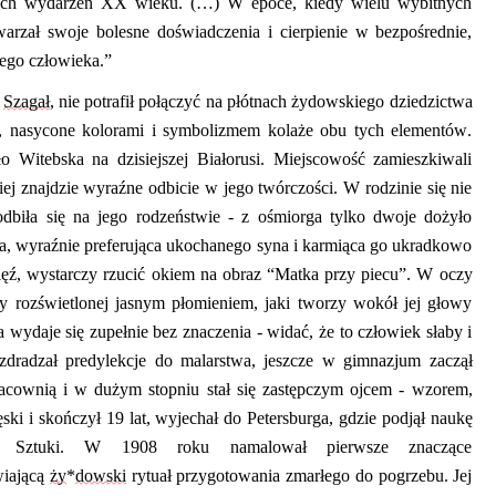
znych wydarzeń XX wieku. (…) W epoce, kiedy wielu wybitnych
warzał swoje bolesne doświadczenia i cierpienie w bezpośrednie,
dego człowieka.”
Szagał
, nie potrafił połączyć na płótnach
ży
dowskiego
dziedzictwa
, nasycone kolorami i symbolizmem kolaże obu tych elementów.
o Witebska na dzisiejszej Białorusi. Miejscowość zamieszkiwali
ej znajdzie wyraźne odbicie w jego twórczości. W rodzinie się nie
odbiła się na jego rodzeństwie - z ośmiorga tylko dwoje dożyło
a, wyraźnie preferująca ukochanego syna i karmiąca go ukradkowo
ięź
,
wystarczy rzucić okiem na obraz
“
Matka przy piecu
”
. W oczy
y rozświetlonej jasnym płomieniem
, jaki tworzy
wokół jej głowy
ca wydaje się zupełnie bez znaczenia
-
widać, że to człowiek słaby i
zdradzał predylekcje do malarstwa, jeszcze w gimnazjum zaczął
acownią i w dużym stopniu stał się zastępczym ojcem
-
wzorem,
ęski
i skończył
19 lat
,
wyjechał do Petersburga, gdzie podjął naukę
a Sztuki. W 1908 roku namalował pierwsze znaczące
wiającą
ży
*
dowski
rytuał przygotowania zmarłego do pogrzebu. Jej