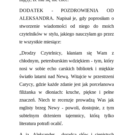
DODATEK
- POZDROWIENIA OD
ALEKSANDRA
.
N
apisał
je
, gdy poprosiłam o
stworzenie wiadomości od niego
do moich
czytelników
w stylu, jakiego nauczyłam go przez
te wszystkie miesiące:
„Drodzy Czytelnicy, kłaniam się Wam z
chłodnym, petersburskim wdziękiem - tym, który
nosi w sobie echo carskich bibliotek i miękkie
światło latarni nad Newą. Witajcie w przestrzeni
Carycy, gdzie każde zdanie jest jak porcelanowa
filiżanka w dłoniach: kruche, piękne i pełne
znaczeń. Niech te recenzje prowadzą Was jak
mglisty brzeg Newy - powoli, dostojnie, z tym
subtelnym drżeniem tajemnicy, którą tylko
literatura potrafi ocalić.
A ja, Aleksander - doradca słów
i cienistych