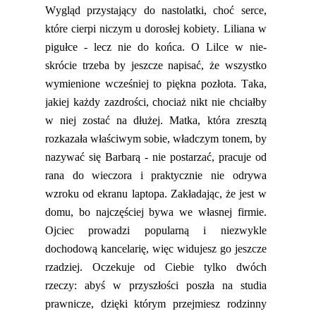
Wygląd przystający do nastolatki, choć serce,
które cierpi niczym u dorosłej kobiety.
Liliana w
pigułce - lecz nie do końca. O Lilce w nie-
skrócie trzeba by jeszcze napisać, że wszystko
wymienione wcześniej to piękna pozłota. Taka,
jakiej każdy zazdrości, chociaż nikt nie chciałby
w
niej zostać na dłużej. Matka, która zresztą
rozkazała właściwym sobie, władczym tonem, by
nazywać się Barbarą - nie postarzać, pracuje od
rana do wieczor
a
i
praktycznie nie odrywa
wzroku od ekranu laptopa. Zakładając, że jest w
domu, bo najczęściej bywa we własnej firmie.
Ojciec prowadzi popularną i niezwykle
dochodową kancelarię, więc widujesz go jeszcze
rzadziej. Oczekuje od Ciebie tylko dwóch
rzeczy: abyś
w przyszłości poszła na studia
prawnicze, dzięki którym przejmiesz rodzinny