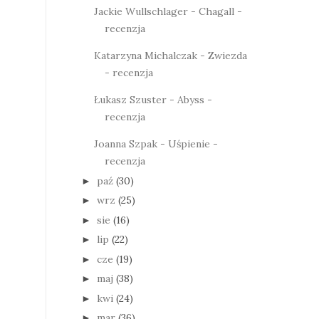
Jackie Wullschlager - Chagall -
recenzja
Katarzyna Michalczak - Zwiezda
- recenzja
Łukasz Szuster - Abyss -
recenzja
Joanna Szpak - Uśpienie -
recenzja
paź
(30)
►
wrz
(25)
►
sie
(16)
►
lip
(22)
►
cze
(19)
►
maj
(38)
►
kwi
(24)
►
mar
(36)
►