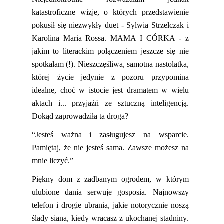
katastroficzne wizje, o których przedstawienie
pokusił się niezwykły duet
-
Sylwia Strzelczak i
Karolina Maria Rossa. MAMA I CÓRKA - z
jakim to literackim połączeniem jeszcze się nie
spotkałam
(!)
.
Nieszczęśliwa, samotna nastolatka,
której życie jedynie z pozoru przypomina
idealne, choć w istocie jest dramatem w wielu
aktach
i...
przyjaźń ze sztuczną inteligencją.
Dokąd zaprowadziła ta droga?
“Jesteś ważna i zasługujesz na wsparcie.
Pamiętaj, że nie jesteś sama. Zawsze możesz na
mnie liczyć.”
Piękny dom z zadbanym ogrodem, w którym
ulubione dania serwuje gosposia. Najnowszy
telefon i drogie ubrania, jakie notorycznie noszą
ślady siana, kiedy wracasz z ukochanej stadniny.