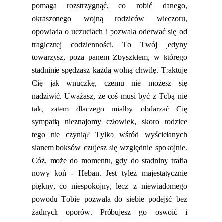
pomaga rozstrzygnąć, co robić danego,
okraszonego
wojną
rodziców wieczoru,
opowiada o uczuciach i pozwala oderwać się od
tragicznej codzienności. To Twój jedyny
towarzysz, poza panem Zbyszkiem, w którego
stadninie spędzasz każdą wolną chw
ilę. Traktuje
Cię jak wnuczkę, czemu nie możesz się
nadziwić. Uważasz, że coś musi być z Tobą nie
tak, zatem dlaczego miałby obdarzać Cię
sympatią nieznajomy człowiek, skoro rodzice
tego nie czynią? Tylko wśród wyściełanych
sian
em boksów czujesz się względnie spokojnie.
Cóż, może do
momentu
,
gdy
do stadniny trafia
nowy koń - Heban. Jest tyleż majestatycznie
piękny, co niespokojny, lecz z niewiadomego
powodu Tobie pozwala do siebie podejść bez
żadnych oporów. P
róbujesz go oswoić i