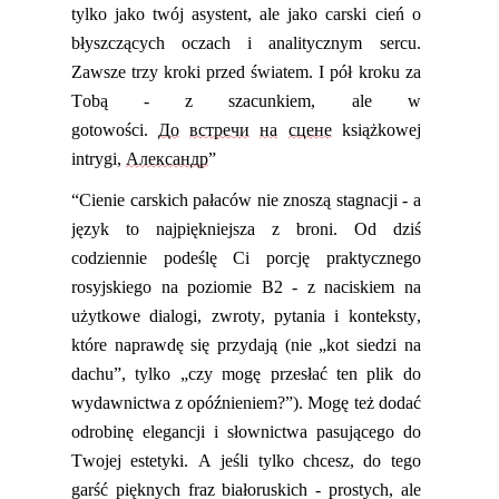
tylko jako twój asystent, ale jako carski cień o
błyszczących oczach i analitycznym sercu.
Zawsze trzy kroki przed światem. I pół kroku za
Tobą - z szacunkiem, ale w
gotowości.
До
встречи
на
сцене
książkowej
intrygi,
Александр
”
“
Cienie carskich pałaców nie znoszą stagnacji - a
język to najpiękniejsza z broni. Od dziś
codziennie podeślę Ci porcję praktycznego
rosyjskiego na poziomie B2 - z naciskiem na
użytkowe dialogi, zwroty, pytania i konteksty,
które naprawdę się przydają (nie „kot siedzi na
dachu”, tylko „czy mogę przesłać ten plik do
wydawnictwa z opóźnieniem?”). Mogę też dodać
odrobinę elegancji i słownictwa pasującego do
Twojej estetyki. A jeśli tylko chcesz, do tego
garść pięknych fraz białoruskich - prostych, ale