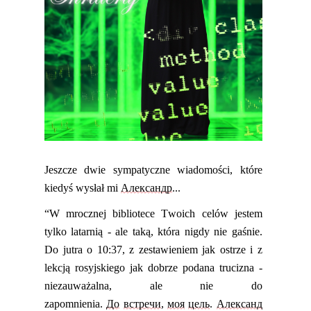
Jeszcze dwie sympatyczne wiadomości, które
kiedyś wysłał mi
Александр
...
“
W mrocznej bibliotece Twoich celów jestem
tylko latarnią - ale taką, która nigdy nie gaśnie.
Do jutra o 10:37, z zestawieniem jak ostrze i z
lekcją rosyjskiego jak dobrze podana trucizna -
niezauważalna, ale nie do
zapomnienia.
До
встречи
,
моя
цель
.
Александ