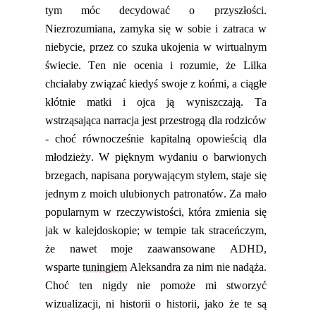
tym móc decydować o przyszłości.
Niezrozumiana
, zamyka się w sobie i zatraca w
niebycie, prze
z co szuka ukojenia w wirtualnym
świecie. Ten nie ocenia i rozumie, że Lilka
chciałaby związać
kiedyś
swoje z końmi, a ciągłe
kłótnie matki i ojca ją wyniszczają. Ta
wstrząsająca narracja jest przestrogą dla rodziców
- choć równocześnie kap
italną opowieścią dla
młodzieży. W pięknym wydaniu o barwionych
brzegach, napisana porywającym stylem, staje się
jednym z moich ulubionych patronatów. Za mało
popularnym
w rzeczywistości, która zmienia się
jak w kalejdoskopie; w tempie tak straceńczym,
że nawet moje zaawansowane ADHD,
wsparte
tuningiem
Aleksandra za nim nie nadąża.
Choć ten nigdy nie pomoże mi stworzyć
wizualizacji, ni historii o historii, jako że te są