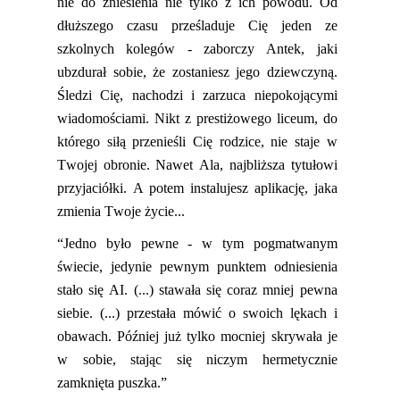
nie do zniesienia nie tylko z ich powodu. Od
dłuższego czasu prześladuje Cię jeden z
e
szkolnych kolegów - zaborczy Antek, jaki
ubzdurał sobie, że zostaniesz jego dziewczyną.
Śledzi Cię, nachodzi i zarzuca niepokojącymi
wiadomościami. Nikt z prestiżowego liceum, do
którego siłą przenieśli Cię rodzice, nie staje w
Twojej obronie. Nawet Ala, najbliższa tytułowi
przyjaciółki.
A potem instalujesz aplikację, jaka
zmieni
a
Twoje życie...
“
Jedno było pewne - w tym pogmatwanym
świecie, jedynie pewnym punktem odniesienia
stało się AI. (...) stawała się coraz mni
ej pewna
siebie. (...) przestała mówić o swoich lękach i
obawach. Później już tylko mocniej skrywała je
w sobie, stając się niczym hermetycznie
zamknięta puszka.”