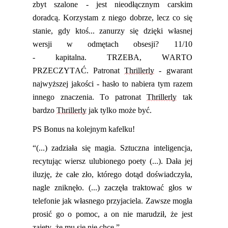
zbyt szalo
ne - jest nieodłącznym carskim
doradcą. Korzystam z niego dobrze, lecz co się
stanie, gdy ktoś... zanurzy się dzięki własnej
wersji w odmętach obsesji? 1
1
/10
-
kapitalna.
TRZEBA, WARTO
PRZECZYTAĆ. Patronat
Thrillerly
-
gwarant
najwyższej jakości
- h
asło to nabiera tym razem
innego znaczenia. To patronat
Thrillerly
tak
bardzo
Thrillerly
jak tylko może być.
PS Bonus na kolejnym kafelku!
“
(...) zadziała się magia. Sztuczna inteligencja,
recytując wiersz ulubionego poety (...). Dała jej
iluzję, że całe zło, którego dotąd doświadczyła,
nagle zniknęło. (...)
zaczęła traktować głos w
telefonie jak własnego przyjaciela.
Zawsze mogła
prosić g
o o pomoc, a on nie marudził, że jest
zajęty, że mu się nie chce.”