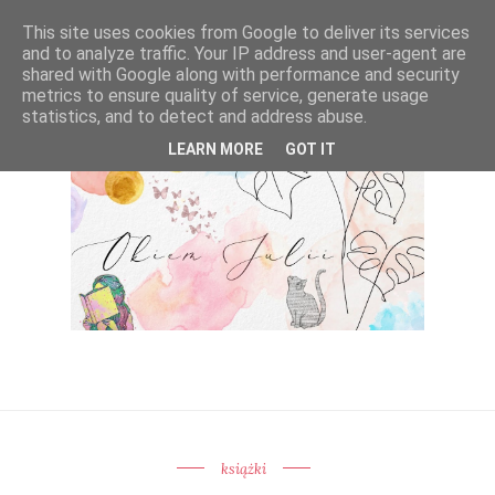
This site uses cookies from Google to deliver its services
and to analyze traffic. Your IP address and user-agent are
shared with Google along with performance and security
metrics to ensure quality of service, generate usage
statistics, and to detect and address abuse.
LEARN MORE
GOT IT
książki