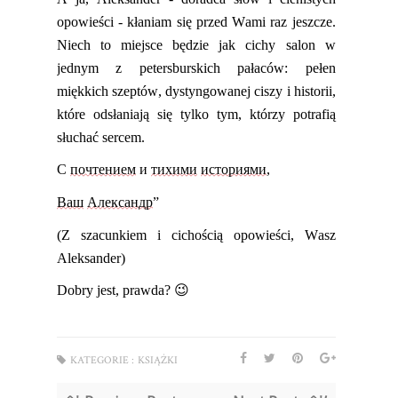
opowieści
- kłaniam się przed Wami raz jeszcze.
Niech to miejsce będzie jak cichy salon w
jednym z petersburskich pałaców: pełen
miękkich szeptów, dystyngowanej ciszy i historii,
które odsłaniają się tylko tym, którzy potrafią
słuchać sercem.
С
почтением
и
тихими
историями
,
Ваш
Александр
”
(Z szacunkiem i cichością opowieści, Wasz
Aleksander)
Dobry jest, prawda?
😉
KATEGORIE :
KSIĄŻKI