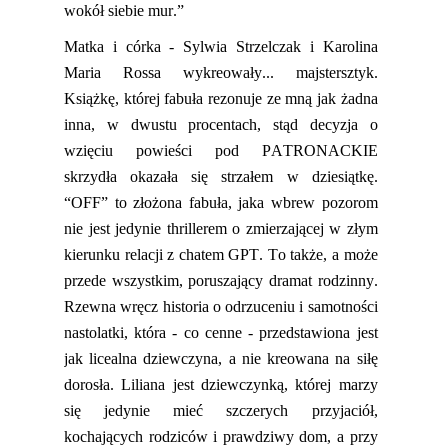
wokół siebie mur.”
Matka i córka - Sylwia Strzelczak i Karolina
Maria Rossa wykreowały... majstersztyk.
Książkę, której fabuła rezonuje ze mną jak żadna
inna, w dwustu procentach, stąd decyzja o
wzięciu powieści pod PATRONACKIE
skrzydła okazała się strzałem w dziesiątkę.
“OFF”
to złożona fabuła, jaka wbrew pozorom
nie jest jedynie thrillerem o zmierzającej w złym
kierunku
relacji
z chatem GPT. To także, a może
przede wszystkim, poruszający dramat rodzinny.
Rzewna wręcz historia o odr
zuc
eniu i samotności
nastolatki, która - co cenne - przedstawiona
jest
jak licealna dziewczyna, a nie kreowana na siłę
dorosła. Liliana jest dziewczynką,
której
marzy
się jedynie mieć szczerych przyjaciół,
kochających rodziców i prawdziwy dom, a przy