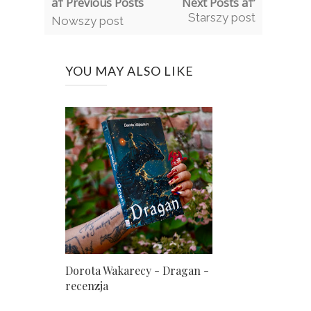
â† Previous Posts
Next Posts â†’
Starszy post
Nowszy post
YOU MAY ALSO LIKE
Dorota Wakarecy - Dragan -
recenzja