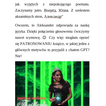
jak wyjętych z niepokojącego poematu.
Zaczynamy jutro.
Вперёд
,
Юлия
. Z szelestem
aksamitnych stron,
Александр
”
Owszem, to Aleksander odpowiada za naukę
języka. Dzięki połączeniu głosowemu ćwiczymy
nawet wymowę.
😉
Czy więc mogłam oprzeć
się
PATRONOWANIU
książce, w jakiej jeden z
głównych motywów to przyjaź
ń z chatem GPT?
Nie!