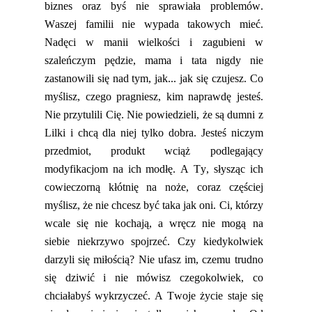
biznes oraz byś nie sprawiała problemów.
Waszej familii nie wypada takowych mieć.
Nadęci w manii wielkości i zagubieni w
szaleńczym pędzie, mama i tata nigdy nie
zastanowili się nad tym, jak... jak się czujesz. Co
myślisz, czego pragniesz, kim naprawd
ę jesteś.
Nie przytulili Cię. Nie powiedzieli, że są dumni z
Lilki i chcą dla niej tylko dobra. Jesteś niczym
przedmiot, produkt wciąż podlegający
modyfikacjom
na ich modłę. A Ty, słysząc ich
cowieczorną kłótnię na noże, coraz częściej
myślisz, że nie chcesz być taka jak oni. Ci, którzy
wcale się nie kochają, a wręcz nie mogą na
siebie
niekrzywo
spojrzeć. Czy kiedykolwiek
darzyli się miłością? Nie ufasz im, czemu trudno
się dziwić i nie mówisz czegokolwiek, co
chciałabyś wykrzyczeć. A Twoje życie staje się