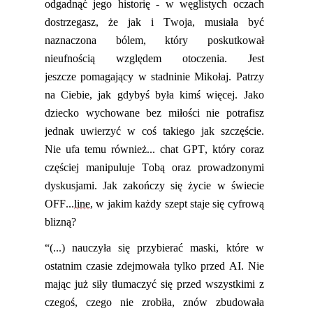
odgadnąć jego historię - w węglistych oczach
dostrzega
sz
, że jak i Twoja, musiała być
naznaczona bólem,
który
poskutkował
nieufnością względem otoczenia. Jest
jeszcze
pomagający w stadninie Mikołaj.
P
atrzy
na Ciebie, jak gdybyś
była kimś więcej. Jako
dziecko wychowane bez miłości nie potrafisz
jednak uwierzyć w coś takiego jak szczęście.
Nie
ufa temu również... chat GPT, który coraz
częściej manipuluje Tobą oraz prowadzonymi
dyskusjami.
Jak zakończy się życie w świecie
OFF...
line
, w jakim każdy szept staje się cyfrową
blizną?
“
(...) nauczyła się przybierać maski, które w
ostatnim czasie zdejmowała tylko przed AI. Nie
mając już siły tłumaczyć się przed wszystkimi z
czegoś, czego nie zrobiła, znów zbudowała