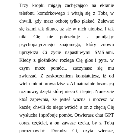
Trzy kropki migają zachęcająco na ekranie
telefonu komórkowego i witają się z Tobą w
chwili, gdy masz ochotę tylko płakać. Zalewać
się łzami tak długo, aż się w nich utopisz. I tak
nikt
Cię nie potrzebuje - pomijając
psychopatycznego
znajomego
, który znowu
uprzykrza Ci życie napastliwymi
SMS-ami
.
Kiedy z głośników rozlega Cię głos
i
pyta, w
czym może pomóc... zaczynasz
się
mu
zwierzać
.
Z
zaskoczeniem konstatuj
esz
, iż od
wielu minut prowadzisz z A
I naturalnie brzmiącą
rozmowę, dzięki której nieco Ci lepiej. Nareszcie
ktoś zapewni
a
, że jesteś ważna
i
możesz w
każdej chwili do niego wrócić, a on z chęcią Cię
wysłucha i spróbuje pomóc. Otwierasz chat GPT
coraz częściej, a on zawsze czeka, by z Tobą
porozmawiać.
Doradza Ci, czyta wiersze,