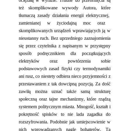
ociężałą w wyrazie. Trudne
do przebrnięcia są
też skomplikowane wywody Autora,
które
tłumaczą zasady działania energii elektrycznej
,
zamienianej w życiodajną moc oraz
skomplikowanych urządzeń wprawiających ją w
nieustanny ruch. Bez uprzedniego zaznajomienia
się przez czytelnika z napisanym w przystępny
sposób podręcznikiem dla początkujących
elektryków oraz powtórzenia sobie
podstawowych zasad fizyki
czy
termodynamiki
ani rusz, co niestety odbiera nieco przyjemności z
przestawaniem z
tak dowcipną
pozycją.
Za dość
zawiłą można uznać także samą strukturę
społeczną oraz tajne mechanizmy, któr
e rządzą
systemem politycznym miasta. Mnogość, kształt i
pokrętność spisków to nie lada zagadka do
rozszyfrowania. Podobnie jak umiejscowienie w
nich wprowadzanych nagle bohaterów. Ta