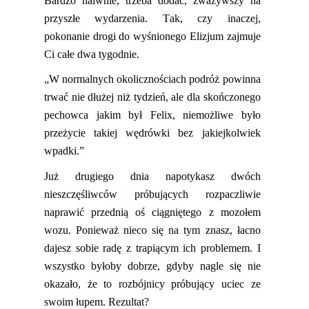
Bardzo naiwnie, trzeba dodać, zważywszy na
przyszłe wydarzenia. Tak, czy inaczej,
pokonanie drogi do wyśnionego Elizjum zaj
muje
Ci całe dwa tygodnie.
„W normalnych okolicznościach podróż powinna
trwać nie dłużej niż tydzień, ale dla skończonego
pechowca jakim był Felix, niemożliwe było
przeżycie takiej wędrówki bez jakiejkolwiek
wpadki.”
Już drugiego dnia napot
ykasz
dwóch
nieszczęśliwców próbujących rozpaczliwie
naprawić przednią oś ciągniętego z mozołem
wozu. Ponieważ nieco się na tym zna
sz
, łacno
da
jesz
sobie radę z trapiącym ich problemem. I
wszystko byłoby dobrze, gdyby nagle się nie
okazało, że to rozbójnicy próbujący uciec ze
swoim łupem. Rezultat?