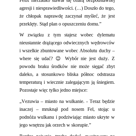
Felix nierzadko stawał się ofiarą bezpodstawnej
agresji i niesprawiedliwości. (…) Doszło do tego,
że chłopak naprawdę zaczynał myśleć, że jest
przeklęty. Stąd plan o opuszczeniu domu.”
W związku z tym sta
jesz
wobec dylematu
nieustannie drążącego odwiecznych wędrowców
i wszelkie zbuntowane wobec Absolutu duchy –
where
się udać?
😉
Wybór nie
jest
duży. Z
powodu braku środków nie m
oże
sięgać zbyt
daleko, a stosunkowo bliska północ odstrasza
temperaturą i wiecznie zalegającym ją śniegiem.
Pozosta
je
więc tylko jedno miejsce:
„
Vezuwia
– miasto na wulkanie. - Teraz będzie
inaczej – mruknął pod nosem Fel, stojąc u
podnóża wulkanu i podziwiając miasto ukryte w
jego wnętrzu jak orzech w skorupie.”