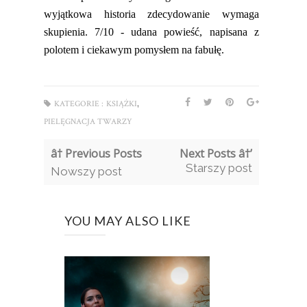
wyjątkowa historia zdecydowanie wymaga
skupienia. 7/10 -
udan
a
powieś
ć
, napisan
a
z
polotem i ciekawym pomysłem na fabułę.
,
KATEGORIE :
KSIĄŻKI
PIELĘGNACJA TWARZY
â† Previous Posts
Next Posts â†’
Starszy post
Nowszy post
YOU MAY ALSO LIKE