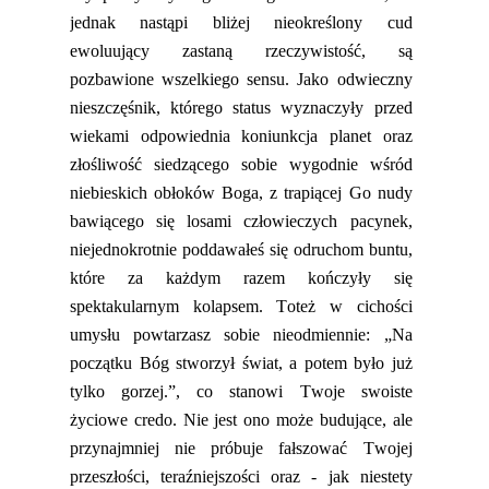
jednak nastąpi bliżej nieokreślony cud
ewoluujący zastaną rzeczywistość, są
pozbawione wszelkiego sensu. Jako odwieczny
nieszczęśnik, którego status wyznaczył
y
przed
wiekami odpowiednia koniunkcja planet oraz
złośliwość siedzącego sobie wygodnie wśród
niebieskich obłoków Boga, z trapiącej Go nudy
bawiącego się losami człowieczych pacynek,
nie
jednokrotnie
poddawałeś się odruchom buntu,
które za każdym razem kończyły się
spektakularnym kolapsem. Toteż w cichości
umysłu powtarzasz sobie nieodmienni
e:
„Na
początku Bóg stworzył świat, a potem było już
tylko gorzej.”, co stanowi Twoje swoiste
życiowe credo. Nie jest ono może budujące, ale
przynajmniej nie próbuje fałszować Twojej
przeszłości, teraźniejszości oraz
-
jak niestety