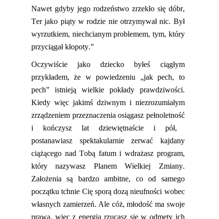
Nawet gdyby jego rodzeństwo zrzekło się dóbr,
Ter jako piąty w rodzie nie otrzymywał nic. Był
wyrzutkiem, niechcianym problemem, tym, który
przyciągał kłopoty.”
Oczywiście jako dziecko byłeś ciągłym
przykładem, że w powiedzeniu „jak pech, to
pech” istnieją wielkie pokłady prawdziwości.
Kiedy więc jakimś dziwnym i niezrozumiałym
zrządzeniem przeznaczenia osiąg
asz
pełnoletność
i
kończ
ysz
lat dziewiętnaście i pół,
postan
awiasz
spektakularnie zerwać kajdany
ciążącego nad Tobą fatum i wdr
ażasz
program,
który naz
ywasz
Planem Wielkiej Zmiany.
Założenia
są
bardzo ambitne, co od samego
początku
tchnie
Cię sporą dozą nieufności wobec
własnych zamierzeń. Ale cóż, młodość ma swoje
prawa, więc z energią rzuc
asz
się w odmęty ich