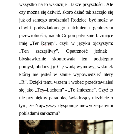
wszystko na to wskazuje - także przyszłości.
Ale
czy można się dziwić, skoro
dziać tak
zaczęło
się
już od samego urodzenia? Rodzice
,
być może w
chwili podświadomego natchnienia geniuszem
przewrotności
,
nadali Ci pompatycznie brzmiące
imię „Ter–
Rarem
”, c
zyli
w
języku
ojczystym
:
„Ten szczęśliwy”. Opatrzność jednak
błyskawicznie skontrowała ten podstępny
pomysł, obdarzając Cię wadą wymowy, wskutek
której nie jesteś w stanie wypowiedzieć
litery
„
R
”. Dzięki temu wszem i wobec przedstawiałeś
się jako „
T
ey
–
Lachem” - „To śmieszne”. Czyż to
nie przepiękny paradoks, świadczący niezbicie o
tym, że Najwyższy dysponuje niewyczerpanymi
pokładami sarkazmu?