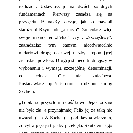
realizacji. Ustawi
asz
je na dwóch solidnych
fundamentach. Pierwszy zasadza
się
na
przyjęciu, iż należy zacząć, jak to mawiali
starożytni Rzymianie „ab ovo”. Zmieni
asz
więc
swoje miano na „Felix”,
czyli:
„Szczęśliwy”,
zagradzając tym samym nieodwracalnie
niefartowi drogę do swej niezbyt imponującej
ziemskiej powłoki. Drugi
jest
nieco trudniejszy w
wykonaniu i wymaga szczególnej determinacji,
co jednak Cię nie zniechęc
a
.
Postan
awiasz
opuścić dom i rodzinne strony
Sachelu
.
„To akurat przyszło mu dość łatwo. Jego rodzina
nie była zła, a przynajmniej Felix jej za taką nie
uważał. (…) W
Sachel
(…) od dawna wierzono,
że cyfra pięć jest jakby przeklęta. Skutkiem tego