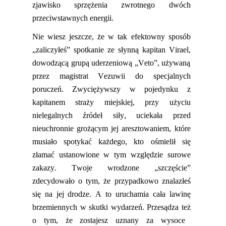
zjawisko sprzężenia zwrotnego dwóch
przeciwstawnych energii.
Nie wie
sz
jeszcze, że w tak efektowny sposób
„zaliczyłeś” spotkanie ze słynną kapitan
Virael
,
dowodzącą grupą uderzeniową „Veto”, używaną
przez
magistrat
Vezuwii
do specjalnych
poruczeń. Zwyciężywszy w pojedynku z
kapitanem straży miejskiej, przy użyciu
nielegalnych źródeł siły, ucieka
ła
przed
nieuchronnie grożącym jej aresztowaniem, które
musiało spotykać każdego, kto ośmielił się
złamać ustanowione w tym względzie surowe
zakazy. Twoje wrodzone „szczęście”
zdecydowało o tym, że przypadkowo znalazłeś
się na jej drodze
. A to
uruch
amia
cała lawinę
brzemiennych w skutki wydarzeń.
P
rzesądz
a też
o tym, że zosta
jesz
uznany za wysoce