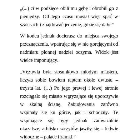
„(...) ci w podzięce obili mu gębę i obrobili go z
pieniędzy. Od tego czasu musiał więc spać w
szałasach i znajdować jedzenie, gdzie się dało.”
W końcu jednak do
cierasz
do miejsca swojego
przeznaczenia, wpatrując się w nie gorejącymi od
nadmiaru płonnej nadziei oczyma. Widok
jest
wielce imponujący.
„
Vezuwia
była stosunkowo młodym miastem,
liczyła sobie bowiem raptem około dwustu –
trzystu lat. (…) Po jego prawej i lewej stronie
rozciągało się miasto wgryzające się uporczywie
w skalną ścianę. Zabudowania zarówno
wspinały się ku górze, jak i schodziły. Te
wspinające się były jednak zauważalnie
okazalsze, a blisko szczytów jawiły się – ledwie
widoczne – pałace i zamki.”