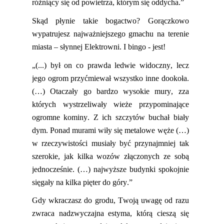
różniący się od powietrza, którym się oddycha.”
Skąd płynie takie bogactwo? Gorączkowo
wypatrujesz najważniejszego gmachu na terenie
miasta – słynnej Elektrowni. I bingo - jest!
„(...) był on co prawda ledwie widoczny, lecz
jego ogrom przyćmiewał wszystko inne dookoła.
(…) Otaczały go bardzo wysokie mury, zza
których wystrzeliwały wieże przypominające
ogromne kominy. Z ich szczytów buchał biały
dym. Ponad murami wiły się metalowe węże (…)
w rzeczywistości musiały być przynajmniej tak
szerokie, jak kilka wozów złączonych ze sobą
jednocześnie. (…) najwyższe budynki spokojnie
sięgały na kilka pięter do góry.”
Gdy wkr
aczasz
do grodu,
Twoją uwagę
od razu
zwr
aca
nadzwyczajna estyma
,
którą
ciesz
ą
się