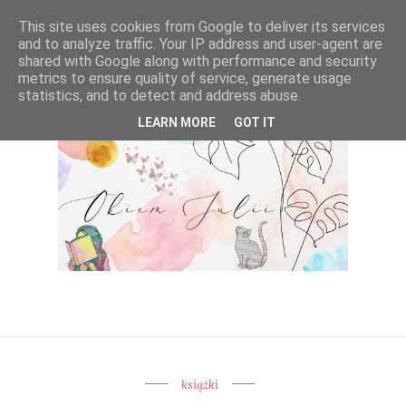
This site uses cookies from Google to deliver its services
and to analyze traffic. Your IP address and user-agent are
shared with Google along with performance and security
metrics to ensure quality of service, generate usage
statistics, and to detect and address abuse.
LEARN MORE
GOT IT
książki