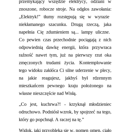
przemykający wszędzie elektrycy, odziani w
znoszone, robocze stroje. Na odgłos zawołania
:
„Elektryk!” tłumy rozstęp
ują
się w wyrazie
niekłamanego szacunku. Drugą rzeczą, jak
a
napełni
a
Cię zdumieniem
są
... lampy
uliczne
.
Co
pewien
czas przechodnie pociąg
ają
z nich
odpowiednią dawkę energii, która przywraca
raźność nawet tym, już na pierwszy rzut oka
zmęcz
onych
trudami życia. Kontemplowanie
tego widoku zakłóc
a
Ci silne uderzenie w plecy,
na
jakie
reagujesz
, jakbyś był rdzennym
mieszkańcem pewnego kraju położonego na
własne nieszczęście nad Wisłą.
„Co jest,
kuchrwa
?! - krzyknął młodzieniec
odruchowo. Podniósł wzrok, by spojrzeć na tego,
który go popchnął. A raczej na tę.”
Widok, jaki przyoblek
a
się w, nomen omen, ciało