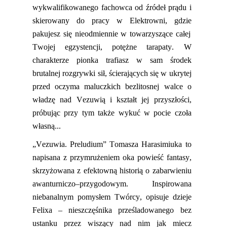
wykwalifikowanego fachowca od źródeł prądu i
skierowany do pracy w Elektrowni,
gdzie
pakuj
esz
się nieodmiennie w towarzyszące całej
Twojej egzystencji
,
potężne tarapaty. W
charakterze pionka trafi
a
sz w sam środek
brutalnej rozgrywki sił, ścierających się w ukrytej
przed oczyma maluczkich bezlitosnej walce o
władzę nad
Vezuwią
i kształt jej przyszłości,
próbując przy tym także wykuć w pocie czoła
własną...
„
Vez
u
wia
. Preludium” Tomasza Harasimiuka to
na
pisana z przymrużeniem oka powieść
fantasy
,
skrzyżowana z efektowną historią o zabarwieniu
awanturniczo–p
rzygodowym
. Inspirowana
niebanalnym pomysłem Twórcy, opisuje dzieje
Felixa
– nieszczęśnika prześladowanego bez
ustanku przez wiszący nad nim jak miecz