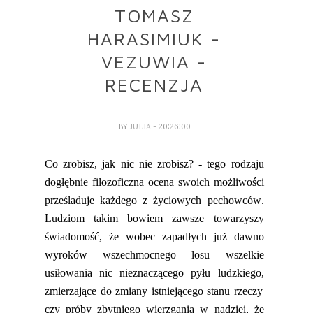
TOMASZ
HARASIMIUK -
VEZUWIA -
RECENZJA
BY
JULIA
- 20:26:00
Co zrobisz, jak nic nie zrobisz? - tego rodzaju
dogłębnie filozoficzna ocena swoich możliwości
prześladuje każdego z życiowych pechowców.
Ludziom takim bowiem zawsze towarzyszy
świadomość, że wobec zapadłych już dawno
wyroków wszechmocnego losu wszelkie
usiłowania nic nieznaczącego pyłu ludzkiego
,
zmierzające do zmiany istniejącego stanu rzeczy
czy próby zbytniego wierzgania w nadziei, że