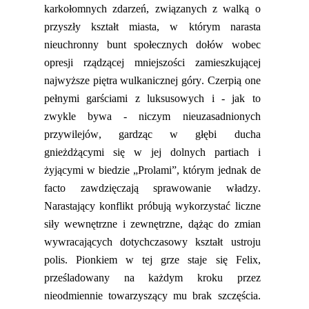
karkołomnych zdarzeń
,
związanych z walką o
przyszły kształt miasta, w którym narasta
nieuchronny bunt społecznych dołów wobec
opresji rządzącej mniejszości zamieszkującej
najwyższe piętra wulkanicznej góry.
Czerpią one
pełnymi garściami z luksusowych i
-
jak to
zwykle bywa
-
niczym nieuzasadnionych
przywilejów, gardząc w głębi ducha
gnieżdżącymi się w jej dolnych partiach i
żyjącymi w biedzie „
Prolami
”, którym jednak de
facto zawdzięczają sprawowanie władzy.
Narastający konflikt próbują wykorzystać liczne
siły wewnętrzne i zewnętrzne, dążąc do zmian
wywracających dotychczasowy kształt ustroju
polis. Pionkiem w tej grze staje się Felix,
prześladowany na każdym kroku przez
nieodmiennie towarzyszący mu brak szczęścia.