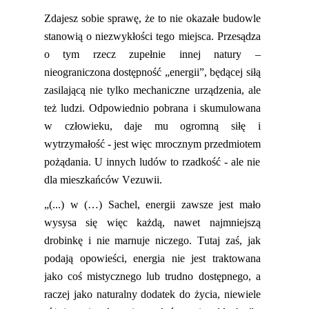
Z
dajesz sobie sprawę, że to nie okazałe budowle
stanowią o niezwykłości tego miejsca. Przesądza
o tym rzecz zupełnie innej natury –
nieograniczona dostępność „energii”, będącej siłą
zasilającą nie tylko mechaniczne urządzenia, ale
też ludzi. Odpowiednio pobrana i skumulowana
w człowieku, daje mu ogromną siłę i
wytrzymałość
- jest
więc mroczny
m
przedmiot
em
pożądania. U innych ludów t
o
rzadkoś
ć -
ale nie
dla mieszkańców
Vezuwii
.
„(...) w (…)
Sachel
, energii zawsze jest mało
wysysa się więc każdą, nawet najmniejszą
drobinkę i nie marnuje niczego. Tutaj zaś, jak
podają opowieści, energia nie jest traktowana
jako coś mistycznego lub trudno dostępnego, a
raczej jako naturalny dodatek do życia, niewiele