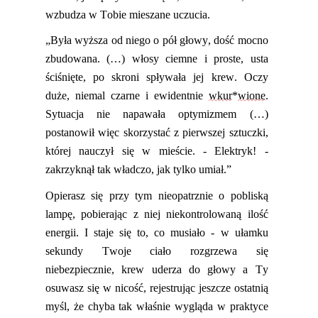
wzbudz
a
w Tobie mieszane uczucia.
„Była wyższa od niego o pół głowy, dość mocno
zbudowana. (…) włosy ciemne i proste, usta
ściśnięte, po skroni spływała jej krew. Oczy
duże, niemal czarne i ewidentnie
wkur
*
wione
.
Sytuacja nie napawała optymizmem (…)
postanowił więc skorzystać z pierwszej sztuczki,
której nauczył się w mieście. - Elektryk! -
zakrzyknął tak władczo, jak tylko umiał.”
Op
ierasz
się przy tym nieopatrznie o pobliską
lampę, pobierając z niej niekontrolowaną ilość
energii. I sta
je
się to
,
co musiało - w ułamku
sekundy Twoje ciało rozgrz
ewa
się
niebezpiecznie, krew uderza do głowy
a Ty
osuwasz
się w nicość, rejestrując jeszcze ostatnią
myśl, że chyba tak właśnie wygląda w praktyce