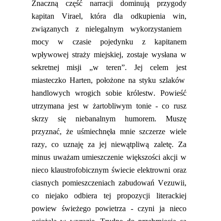
Znaczną część narracji dominują przygody
kapitan
Virael
, która dla odkupienia win
,
związanych z nielegalnym wykorzystaniem
mocy w czasie pojedynku z kapitanem
wpływowej straży miejskiej, zostaje wysłana w
sekretnej misji „w teren”
. Jej celem jest
miasteczk
o
Harten
,
położone na styku szlaków
handlowych wrogich sobie królestw
.
Powieść
utrzymana jest w żartobliwym tonie
-
co rusz
skrzy się
niebanalnym humorem. Muszę
przyznać, że
uśmiechnęła mnie
szczerze wiele
razy, co uznaję za jej niewątpliwą zaletę. Za
minus uważam umieszczenie większości akcji w
nieco klaustrofobicznym świecie elektrowni oraz
ciasnych pomieszcze
niach
zabudowań
Vezuwii
,
co niejako odbiera tej propozycji literackiej
powiew świeżego powietrza
-
czyni ja nieco