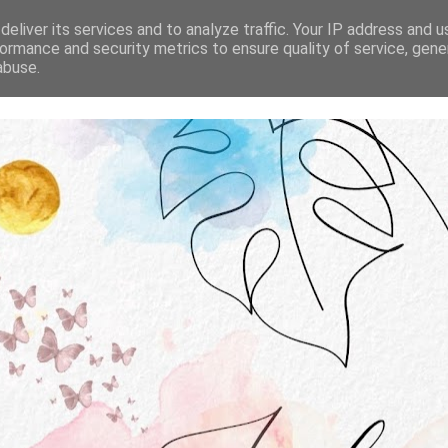
STRONA GŁÓWNA
O MNIE
WSPÓŁPRACA
eliver its services and to analyze traffic. Your IP address and 
ormance and security metrics to ensure quality of service, gen
abuse.