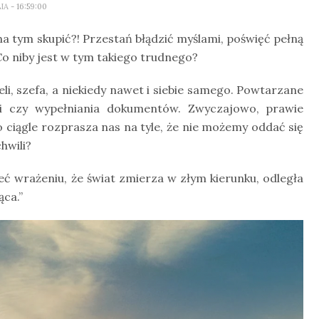
LIA
- 16:59:00
 na tym skupić?! Przestań błądzić myślami, poświęć pełną
Co niby jest w tym takiego trudnego?
i, szefa, a niekiedy nawet i siebie samego. Powtarzane
żki czy wypełniania dokumentów. Zwyczajowo, prawie
o ciągle rozprasza nas na tyle, że nie możemy oddać się
hwili?
eć wrażeniu, że świat zmierza w złym kierunku, odległa
ca.”