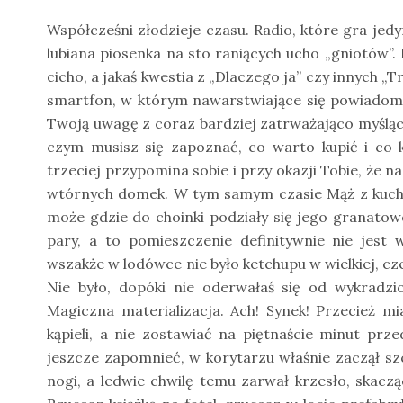
Współcześni złodzieje czasu. Radio, które gra jed
lubiana piosenka na sto raniących ucho „gniotów”.
cicho, a jakaś kwestia z „Dlaczego ja” czy innych „
smartfon, w którym nawarstwiające się powiadomien
Twoją uwagę z coraz bardziej zatrważająco myślą
czym musisz się zapoznać, co warto kupić i co 
trzeciej przypomina sobie i przy okazji Tobie, że n
wtórnych domek. W tym samym czasie Mąż z kuchni
może gdzie do choinki podziały się jego granatowe
pary, a to pomieszczenie definitywnie nie jes
wszakże w lodówce nie było ketchupu w wielkiej, cz
Nie było, dopóki nie oderwałaś się od wykradzi
Magiczna materializacja. Ach! Synek! Przecież m
kąpieli, a nie zostawiać na piętnaście minut prz
jeszcze zapomnieć, w korytarzu właśnie zaczął sz
nogi, a ledwie chwilę temu zarwał krzesło, skacz