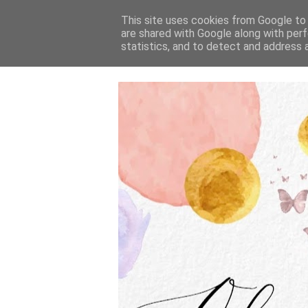
This site uses cookies from Google to d
are shared with Google along with perf
statistics, and to detect and address 