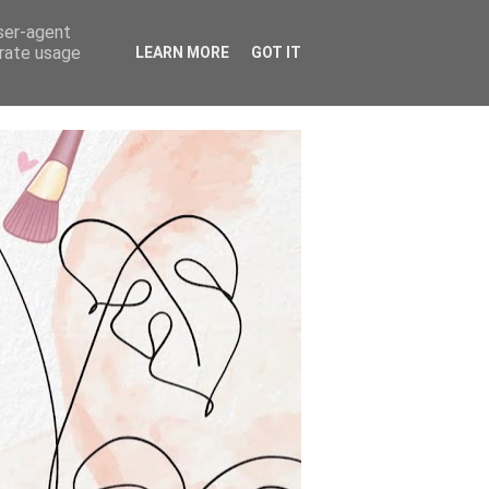
user-agent
erate usage
LEARN MORE
GOT IT