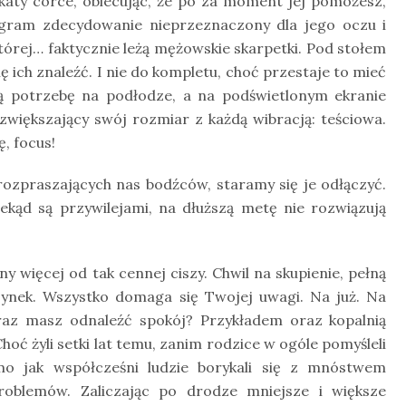
ykaty córce, obiecując, że po za moment jej pomożesz,
gram zdecydowanie nieprzeznaczony dla jego oczu i
której… faktycznie leżą mężowskie skarpetki. Pod stołem
ię ich znaleźć. I nie do kompletu, choć przestaje to mieć
ją potrzebę na podłodze, a na podświetlonym ekranie
zwiększający swój rozmiar z każdą wibracją: teściowa.
ę, focus!
rozpraszających nas bodźców, staramy się je odłączyć.
kąd są przywilejami, na dłuższą metę nie rozwiązują
y więcej od tak cennej ciszy. Chwil na skupienie, pełną
czynek. Wszystko domaga się Twojej uwagi. Na już. Na
az masz odnaleźć spokój? Przykładem oraz kopalnią
hoć żyli setki lat temu, zanim rodzice w ogóle pomyśleli
mo jak współcześni ludzie borykali się z mnóstwem
oblemów. Zaliczając po drodze mniejsze i większe