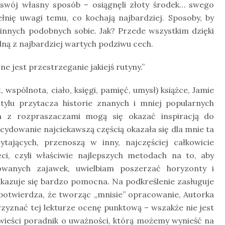
 swój własny sposób – osiągnęli złoty środek… swego
łnię uwagi temu, co kochają najbardziej. Sposoby, by
innych podobnych sobie. Jak? Przede wszystkim dzięki
dną z najbardziej wartych podziwu cech.
 jest przestrzeganie jakiejś rutyny.”
wspólnota, ciało, księgi, pamięć, umysł) książce, Jamie
ylu przytacza historie znanych i mniej popularnych
a z rozpraszaczami mogą się okazać inspiracją do
ydowanie najciekawszą częścią okazała się dla mnie ta
ytających, przenoszą w inny, najczęściej całkowicie
ci, czyli właściwie najlepszych metodach na to, aby
owanych zajawek, uwielbiam poszerzać horyzonty i
kazuje się bardzo pomocna. Na podkreślenie zasługuje
co potwierdza, że tworząc „mnisie” opracowanie, Autorka
zyznać tej lekturze ocenę punktową – wszakże nie jest
wieści poradnik o uważności, którą możemy wynieść na