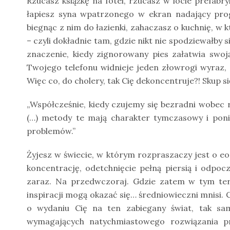
Rzucasz książkę na fotel, rzucasz w locie prefabr
łapiesz syna wpatrzonego w ekran nadający pro
biegnąc z nim do łazienki, zahaczasz o kuchnię, w 
– czyli dokładnie tam, gdzie nikt nie spodziewałby s
znaczenie, kiedy zignorowany pies załatwia swo
Twojego telefonu widnieje jeden złowrogi wyraz, 
Więc co, do cholery, tak Cię dekoncentruje?! Skup si
„Współcześnie, kiedy czujemy się bezradni wobec 
(…) metody te mają charakter tymczasowy i ponie
problemów.”
Żyjesz w świecie, w którym rozpraszaczy jest o eon
koncentrację, odetchnięcie pełną piersią i odpo
zaraz. Na przedwczoraj. Gdzie zatem w tym ter
inspiracji mogą okazać się… średniowieczni mnisi. C
o wydaniu Cię na ten zabiegany świat, tak sa
wymagających natychmiastowego rozwiązania pr