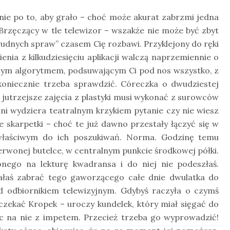
ynie po to, aby grało – choć może akurat zabrzmi jedna
 Brzęczący w tle telewizor – wszakże nie może być zbyt
Trudnych spraw” czasem Cię rozbawi. Przyklejony do ręki
ia z kilkudziesięciu aplikacji walczą naprzemiennie o
cym algorytmem, podsuwającym Ci pod nos wszystko, z
koniecznie trzeba sprawdzić. Córeczka o dwudziestej
a jutrzejsze zajęcia z plastyki musi wykonać z surowców
 wydziera teatralnym krzykiem pytanie czy nie wiesz
 skarpetki – choć te już dawno przestały łączyć się w
t właściwym do ich poszukiwań. Norma. Godzinę temu
erwonej butelce, w centralnym punkcie środkowej półki.
onego na lekturę kwadransa i do niej nie podeszłaś.
iałaś zabrać tego gaworzącego całe dnie dwulatka do
ed odbiornikiem telewizyjnym. Gdybyś raczyła o czymś
czekać Kropek – uroczy kundelek, który miał sięgać do
ąc na nie z impetem. Przecież trzeba go wyprowadzić!