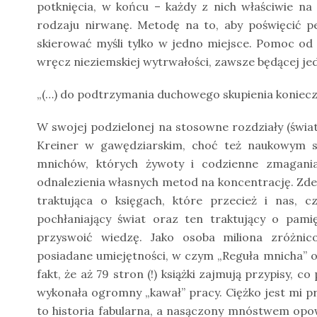
potknięcia, w końcu – każdy z nich właściwie na
rodzaju nirwanę. Metodę na to, aby poświęcić pe
skierować myśli tylko w jedno miejsce. Pomoc od 
wręcz nieziemskiej wytrwałości, zawsze będącej je
„(…) do podtrzymania duchowego skupienia konieczne
W swojej podzielonej na stosowne rozdziały (świat, 
Kreiner w gawędziarskim, choć też naukowym st
mnichów, których żywoty i codzienne zmagani
odnalezienia własnych metod na koncentrację. Zdec
traktująca o księgach, które przecież i nas, cz
pochłaniający świat oraz ten traktujący o pamię
przyswoić wiedzę. Jako osoba miliona zróżnic
posiadane umiejętności, w czym „Reguła mnicha” o
fakt, że aż 79 stron (!) książki zajmują przypisy, 
wykonała ogromny „kawał” pracy. Ciężko jest mi pr
to historia fabularna, a nasączony mnóstwem opo