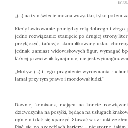
BY
JU
„(…) na tym świecie można wszystko, tylko potem za c
Kiedy lawirowanie pomiędzy rolą dobrego i złego p
jedno rozwiązanie: stanięcie po drugiej strony lit
przyłączyć, tańcząc skomplikowany układ choreog
jednak, zamiast widowiskowych figur, wymagać będ
której przeciwnik bynajmniej nie jest wyimaginowan
„Motyw (…) i jego pragnienie wyrównania rachunk
łamał przy tym prawo i mordował ludzi.”
Dawniej komisarz, mająca na koncie rozwiązani
dziewczynka na posyłki, będąca na usługach krakows
ogniem i dać się sparzyć. Stawać w szranki ze złe
Piąć się po szczeblach kariery – nieistotne, jak