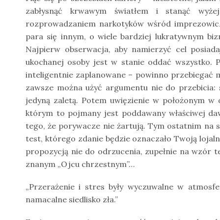
zabłysnąć krwawym światłem i stanąć wyżej 
rozprowadzaniem narkotyków wśród imprezowiczó
para się innym, o wiele bardziej lukratywnym biz
Najpierw obserwacja, aby namierzyć cel posiada
ukochanej osoby jest w stanie oddać wszystko. P
inteligentnie zaplanowane – powinno przebiegać m
zawsze można użyć argumentu nie do przebicia: s
jedyną zaletą. Potem uwięzienie w położonym w
którym to pojmany jest poddawany właściwej daw
tego, że porywacze nie żartują. Tym ostatnim na sz
test, którego zdanie będzie oznaczało Twoją loja
propozycją nie do odrzucenia, zupełnie na wzór t
znanym „Ojcu chrzestnym”…
„Przerażenie i stres były wyczuwalne w atmosf
namacalne siedlisko zła.”