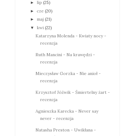
lip
(25)
►
cze
(20)
►
maj
(21)
►
kwi
(22)
▼
Katarzyna Molenda - Kwiaty nocy -
recenzja
Ruth Mancini - Na krawędzi -
recenzja
Mieczysław Gorzka - Nie anioł -
recenzja
Krzysztof Jóźwik - Śmiertelny żart -
recenzja
Agnieszka Karecka - Never say
never - recenzja
Natasha Preston - Uwikłana -