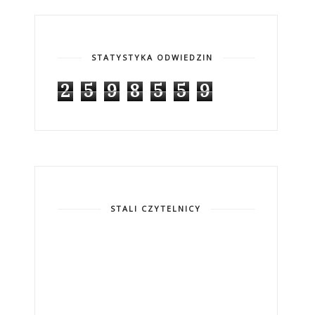
STATYSTYKA ODWIEDZIN
2
5
9
8
5
5
9
STALI CZYTELNICY