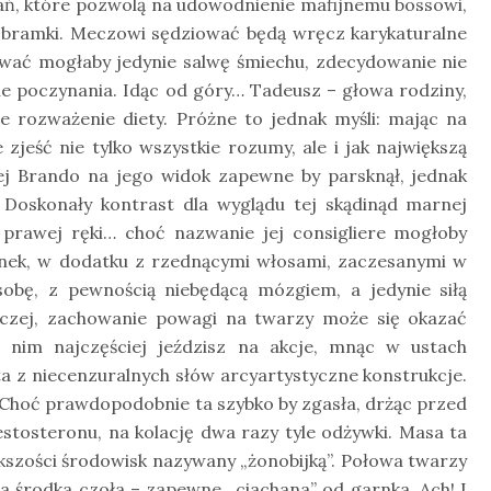
ań, które pozwolą na udowodnienie mafijnemu bossowi,
j bramki. Meczowi sędziować będą wręcz karykaturalne
wać mogłaby jedynie salwę śmiechu, zdecydowanie nie
ne poczynania. Idąc od góry… Tadeusz – głowa rodziny,
e rozważenie diety. Próżne to jednak myśli: mając na
 zjeść nie tylko wszystkie rozumy, ale i jak największą
ej Brando na jego widok zapewne by parsknął, jednak
 Doskonały kontrast dla wyglądu tej skądinąd marnej
 prawej ręki… choć nazwanie jej consigliere mogłoby
cinek, w dodatku z rzednącymi włosami, zaczesanymi w
osobę, z pewnością niebędącą mózgiem, a jedynie siłą
pczej, zachowanie powagi na twarzy może się okazać
z nim najczęściej jeździsz na akcje, mnąc w ustach
ta z niecenzuralnych słów arcyartystyczne konstrukcje.
 Choć prawdopodobnie ta szybko by zgasła, drżąc przed
stosteronu, na kolację dwa razy tyle odżywki. Masa ta
kszości środowisk nazywany „żonobijką”. Połowa twarzy
a środka czoła – zapewne „ciachana” od garnka. Ach! I