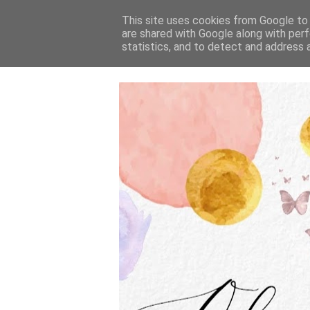
This site uses cookies from Google to d
are shared with Google along with perf
statistics, and to detect and address 