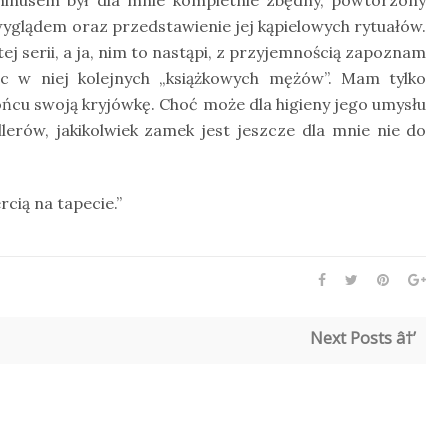
 minusem był dla mnie kompletnie zbędny, powtórzony
yglądem oraz przedstawienie jej kąpielowych rytuałów.
j serii, a ja, nim to nastąpi, z przyjemnością zapoznam
ąc w niej kolejnych „książkowych mężów”. Mam tylko
końcu swoją kryjówkę. Choć może dla higieny jego umysłu
llerów, jakikolwiek zamek jest jeszcze dla mnie nie do
cią na tapecie.”
Next Posts â†’