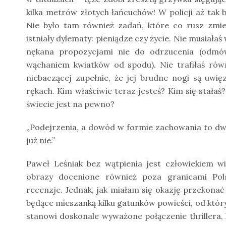
kilka metrów złotych łańcuchów! W policji aż ta
Nie było tam również zadań, które co rusz zmien
istniały dylematy: pieniądze czy życie. Nie musiała
nękana propozycjami nie do odrzucenia (odmów
wąchaniem kwiatków od spodu). Nie trafiłaś ró
niebaczącej zupełnie, że jej brudne nogi są uwię
rękach. Kim właściwie teraz jesteś? Kim się stała
świecie jest na pewno?
„Podejrzenia, a dowód w formie zachowania to dwi
już nie.”
Paweł Leśniak bez wątpienia jest człowiekiem w
obrazy docenione również poza granicami Polsk
recenzje. Jednak, jak miałam się okazję przekonać
będące mieszanką kilku gatunków powieści, od któ
stanowi doskonale wyważone połączenie thrillera, k