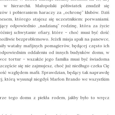
w hierarchii. Małopolski półświatek znudził się
w i pobieraniem haraczy za „ochronę” klubów. Dziś
nesem, którego stajesz się uczestnikiem: porwaniami.
jący odpowiednio „nadzianą” rodzinę, która za życie
óźniej schwytanie ofiary, które – choć musi być dość
ożliwie bezproblemowo. Jeżeli misja spali na panewce,
iły watahy mafijnych pomagierów, będącej często ich
 odpowiednim oddaleniu od innych budynków domu, w
ce tortur – wszakże jego familia musi być świadoma
częście się nie zajmujesz, choć już niedługo czeka Cię
lność względem mafii. Sprawdzian, będący tak naprawdę
ej, którą wysunął niegdyś Marlon Brando we wszystkim
erze tego domu z piekła rodem, jakby było to wręcz