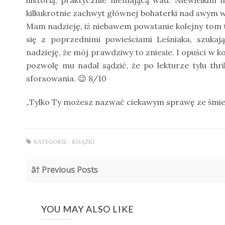
historią, praktycznie niemającą wad. Niewielkim
kilkukrotnie zachwyt głównej bohaterki nad swym w
Mam nadzieję, iż niebawem powstanie kolejny tom te
się z poprzednimi powieściami Leśniaka, szukaj
nadzieję, że mój prawdziwy to zniesie. I opuści w 
pozwolę mu nadal sądzić, że po lekturze tylu thri
sforsowania.
8/10
😉
„Tylko Ty możesz nazwać ciekawym sprawę ze śmier
KATEGORIE :
KSIĄŻKI
â† Previous Posts
YOU MAY ALSO LIKE