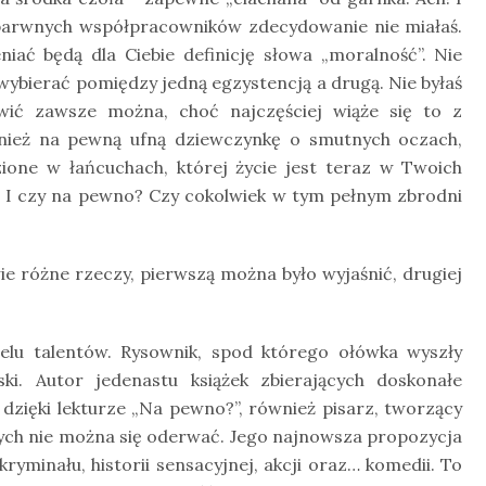
k barwnych współpracowników zdecydowanie nie miałaś.
iać będą dla Ciebie definicję słowa „moralność”. Nie
ś wybierać pomiędzy jedną egzystencją a drugą. Nie byłaś
ić zawsze można, choć najczęściej wiąże się to z
wnież na pewną ufną dziewczynkę o smutnych oczach,
zione w łańcuchach, której życie jest teraz w Twoich
ś? I czy na pewno? Czy cokolwiek w tym pełnym zbrodni
e różne rzeczy, pierwszą można było wyjaśnić, drugiej
ielu talentów. Rysownik, spod którego ołówka wyszły
i. Autor jedenastu książek zbierających doskonałe
 dzięki lekturze „Na pewno?”, również pisarz, tworzący
rych nie można się oderwać. Jego najnowsza propozycja
ryminału, historii sensacyjnej, akcji oraz… komedii. To