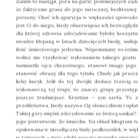
Zanim to nastąpi, pora na garść pomniejszych zad
że faktycznie grasz do jego mrocznej, bezlitosne
persony. Choć ich aparycja w większości spowodo
jest Ci do niego, kiedy obserwujesz ich bezwzględ
dla której zdrowia zdecydowanie byłoby korzystn
uwadze klepaną w latach dziecięcych biedę, usiłuje
ilość śmieciowego jedzenia. Wspomniany wcześni
wolisz nie ryzykować wykonaniem takiego gestu.
namiastki ojca chrzestnego, stanowi image jego
stanowić obrazę dla tego tytułu. Chudy jak prze
lichy kucyk. Jeśli do tej dwójki dodasz trzecią 
wykonawczą tej trupy, to znaczy grupy przestę
jeszcze trudniejsze. Krystian – syn szefa. To 
przekleństwa, kiedy nazywa Cię słoneczkiem i upla
Takiej góry mięśni zdecydowanie ze świecą szukać!
jego jestestwem. Ze śmiechu. Na obiad kilogram te
opakowana w nieodłączny biały podkoszulek, w wię
w tatuażach – tęże zdobi zresztą grzywka sięgając