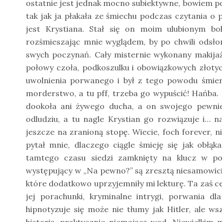
ostatnie jest jednak mocno subiektywne, bowiem p
tak jak ja płakała ze śmiechu podczas czytania o
jest Krystiana. Stał się on moim ulubionym bo
rozśmieszając mnie wyglądem, by po chwili odsło
swych poczynań. Cały misternie wykonany makijaż
połowy czoła, podkoszulku i obowiązkowych złoty
uwolnienia porwanego i był z tego powodu śmiert
morderstwo, a tu pff, trzeba go wypuścić! Hańba. Ro
dookoła ani żywego ducha, a on swojego pewnie
odludziu, a tu nagle Krystian go rozwiązuje i… 
jeszcze na zranioną stopę. Wiecie, foch forever, ni
pytał mnie, dlaczego ciągle śmieję się jak obłą
tamtego czasu siedzi zamknięty na klucz w po
występujący w „Na pewno?” są zresztą niesamowici
które dodatkowo uprzyjemniły mi lekturę. Ta zaś ce
jej porachunki, kryminalne intrygi, porwania dl
hipnotyzuje się może nie tłumy jak Hitler, ale ws