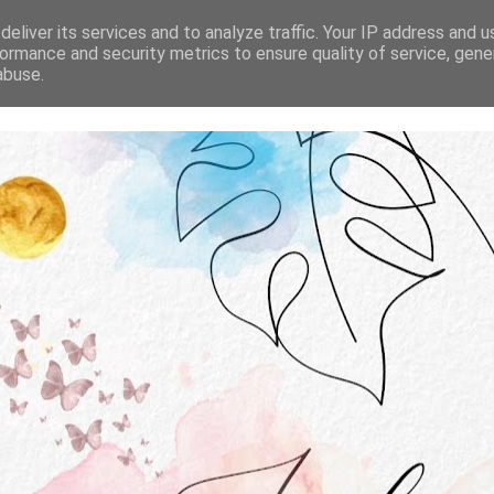
STRONA GŁÓWNA
O MNIE
WSPÓŁPRACA
eliver its services and to analyze traffic. Your IP address and 
ormance and security metrics to ensure quality of service, gen
abuse.