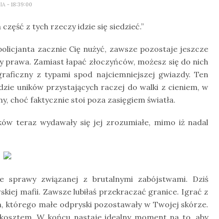
LIA
- 18:39:00
zęść z tych rzeczy idzie się siedzieć.”
olicjanta zacznie Cię nużyć, zawsze pozostaje jeszcze
ery prawa. Zamiast łapać złoczyńców, możesz się do nich
raficzny z typami spod najciemniejszej gwiazdy. Ten
zie uników przystających raczej do walki z cieniem, w
y, choć faktycznie stoi poza zasięgiem światła.
ów teraz wydawały się jej zrozumiałe, mimo iż nadal
e sprawy związanej z brutalnymi zabójstwami. Dziś
kiej mafii. Zawsze lubiłaś przekraczać granice. Igrać z
m, którego małe odpryski pozostawały w Twojej skórze.
im kosztem. W końcu nastaje idealny moment na to, aby