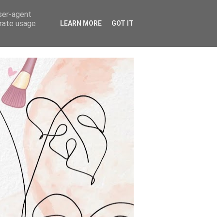
user-agent
erate usage
LEARN MORE
GOT IT