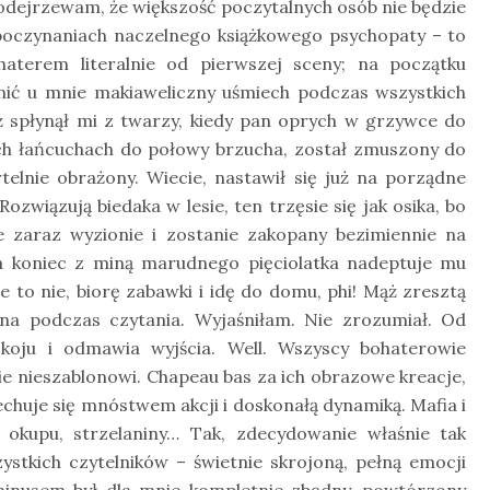
odejrzewam, że większość poczytalnych osób nie będzie
 poczynaniach naczelnego książkowego psychopaty – to
haterem literalnie od pierwszej sceny; na początku
nić u mnie makiaweliczny uśmiech podczas wszystkich
 spłynął mi z twarzy, kiedy pan oprych w grzywce do
ch łańcuchach do połowy brzucha, został zmuszony do
elnie obrażony. Wiecie, nastawił się już na porządne
związują biedaka w lesie, ten trzęsie się jak osika, bo
 zaraz wyzionie i zostanie zakopany bezimiennie na
na koniec z miną marudnego pięciolatka nadeptuje mu
e to nie, biorę zabawki i idę do domu, phi! Mąż zresztą
kana podczas czytania. Wyjaśniłam. Nie zrozumiał. Od
koju i odmawia wyjścia. Well. Wszyscy bohaterowie
e nieszablonowi. Chapeau bas za ich obrazowe kreacje,
chuje się mnóstwem akcji i doskonałą dynamiką. Mafia i
a okupu, strzelaniny… Tak, zdecydowanie właśnie tak
zystkich czytelników – świetnie skrojoną, pełną emocji