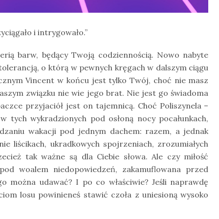
yciągało i intrygowało.”
feerią barw, będący Twoją codziennością. Nowo nabyte
 tolerancją, o którą w pewnych kręgach w dalszym ciągu
cznym Vincent w końcu jest tylko Twój, choć nie masz
Waszym związku nie wie jego brat. Nie jest go świadoma
zce przyjaciół jest on tajemnicą. Choć Poliszynela –
 w tych wykradzionych pod osłoną nocy pocałunkach,
ędzaniu wakacji pod jednym dachem: razem, a jednak
ie liścikach, ukradkowych spojrzeniach, zrozumiałych
ecież tak ważne są dla Ciebie słowa. Ale czy miłość
a pod woalem niedopowiedzeń, zakamuflowana przed
ugo można udawać? I po co właściwie? Jeśli naprawdę
iom losu powinieneś stawić czoła z uniesioną wysoko