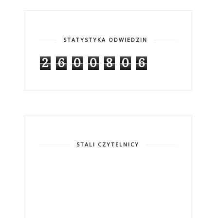
STATYSTYKA ODWIEDZIN
2
6
0
0
8
0
6
STALI CZYTELNICY