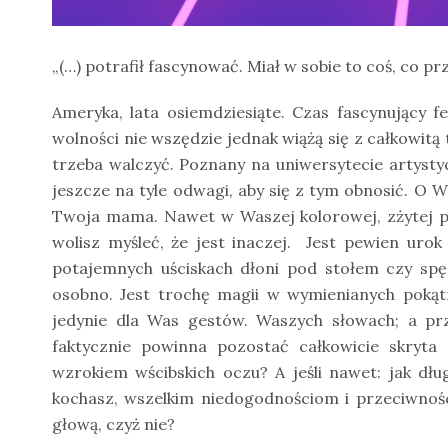
„(…) potrafił fascynować. Miał w sobie to coś, co prz
Ameryka, lata osiemdziesiąte. Czas fascynujący 
wolności nie wszędzie jednak wiążą się z całkowitą
trzeba walczyć. Poznany na uniwersytecie artysty
jeszcze na tyle odwagi, aby się z tym obnosić. O 
Twoja mama. Nawet w Waszej kolorowej, zżytej pac
wolisz myśleć, że jest inaczej.
Jest pewien urok
potajemnych uściskach dłoni pod stołem czy sp
osobno. Jest trochę magii w wymienianych pokątn
jedynie dla Was gestów. Waszych słowach; a prz
faktycznie powinna pozostać całkowicie skryt
wzrokiem wścibskich oczu? A jeśli nawet: jak dł
kochasz, wszelkim niedogodnościom i przeciwnośc
głową, czyż nie?