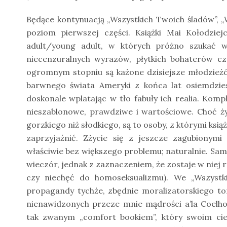
Będące kontynuacją „Wszystkich Twoich śladów”, 
poziom pierwszej części. Książki Mai Kołodzie
adult/young adult, w których próżno szukać wł
niecenzuralnych wyrazów, płytkich bohaterów c
ogromnym stopniu są każone dzisiejsze młodzieżó
barwnego świata Ameryki z końca lat osiemdzies
doskonale wplatając w tło fabuły ich realia. Komp
nieszablonowe, prawdziwe i wartościowe. Choć ż
gorzkiego niż słodkiego, są to osoby, z którymi ksi
zaprzyjaźnić. Zżycie się z jeszcze zagubiony
właściwie bez większego problemu; naturalnie. Sam
wieczór, jednak z zaznaczeniem, że zostaje w niej
czy niechęć do homoseksualizmu). We „Wszystki
propagandy tychże, zbędnie moralizatorskiego to
nienawidzonych przeze mnie mądrości a’la Coelho
tak zwanym „comfort bookiem”, który swoim ciep