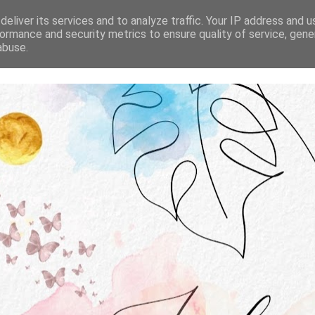
STRONA GŁÓWNA
O MNIE
WSPÓŁPRACA
eliver its services and to analyze traffic. Your IP address and 
ormance and security metrics to ensure quality of service, gen
abuse.