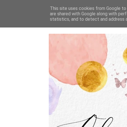
This site uses cookies from Google to d
are shared with Google along with perf
statistics, and to detect and address 