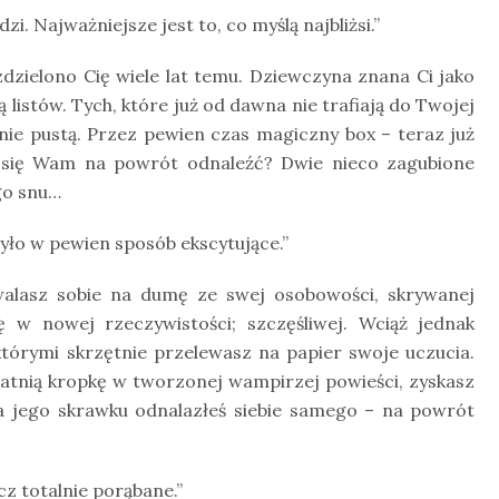
 Najważniejsze jest to, co myślą najbliżsi.”
zdzielono Cię wiele lat temu. Dziewczyna znana Ci jako
wą listów. Tych, które już od dawna nie trafiają do Twojej
nie pustą. Przez pewien czas magiczny box – teraz już
a się Wam na powrót odnaleźć? Dwie nieco zagubione
go snu…
 było w pewien sposób ekscytujące.”
zwalasz sobie na dumę ze swej osobowości, skrywanej
ę w nowej rzeczywistości; szczęśliwej. Wciąż jednak
którymi skrzętnie przelewasz na papier swoje uczucia.
atnią kropkę w tworzonej wampirzej powieści, zyskasz
a jego skrawku odnalazłeś siebie samego – na powrót
cz totalnie porąbane.”