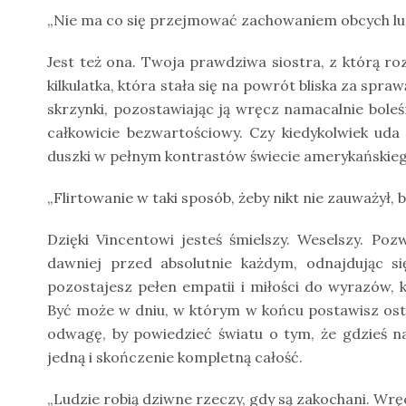
„Nie ma co się przejmować zachowaniem obcych ludzi.
Jest też ona. Twoja prawdziwa siostra, z którą ro
kilkulatka, która stała się na powrót bliska za spra
skrzynki, pozostawiając ją wręcz namacalnie boleś
całkowicie bezwartościowy. Czy kiedykolwiek ud
duszki w pełnym kontrastów świecie amerykańskie
„Flirtowanie w taki sposób, żeby nikt nie zauważył,
Dzięki Vincentowi jesteś śmielszy. Weselszy. Po
dawniej przed absolutnie każdym, odnajdując si
pozostajesz pełen empatii i miłości do wyrazów, 
Być może w dniu, w którym w końcu postawisz ost
odwagę, by powiedzieć światu o tym, że gdzieś n
jedną i skończenie kompletną całość.
„Ludzie robią dziwne rzeczy, gdy są zakochani. Wrę