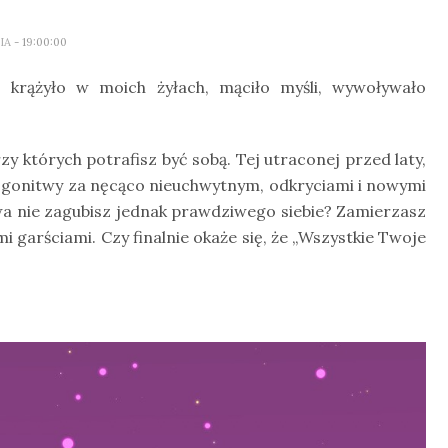
LIA
- 19:00:00
To krążyło w moich żyłach, mąciło myśli, wywoływało
y których potrafisz być sobą. Tej utraconej przed laty,
 gonitwy za nęcąco nieuchwytnym, odkryciami i nowymi
a nie zagubisz jednak prawdziwego siebie? Zamierzasz
 garściami. Czy finalnie okaże się, że „Wszystkie Twoje