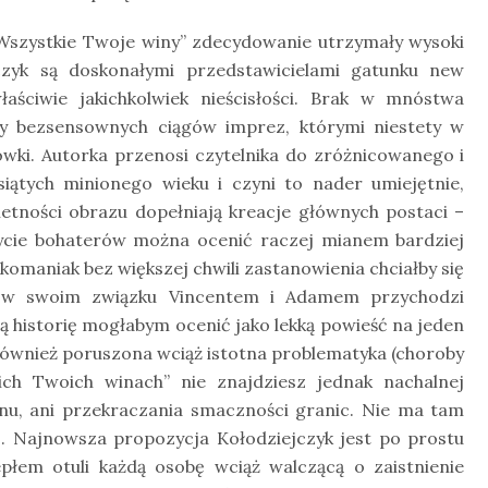
„Wszystkie Twoje winy” zdecydowanie utrzymały wysoki
jczyk są doskonałymi przedstawicielami gatunku new
aściwie jakichkolwiek nieścisłości. Brak w mnóstwa
zy bezsensownych ciągów imprez, którymi niestety w
wki. Autorka przenosi czytelnika do zróżnicowanego i
iątych minionego wieku i czyni to nader umiejętnie,
letności obrazu dopełniają kreacje głównych postaci –
ycie bohaterów można ocenić raczej mianem bardziej
ążkomaniak bez większej chwili zastanowienia chciałby się
mi w swoim związku Vincentem i Adamem przychodzi
ą historię mogłabym ocenić jako lekką powieść na jeden
 również poruszona wciąż istotna problematyka (choroby
ch Twoich winach” nie znajdziesz jednak nachalnej
nu, ani przekraczania smaczności granic. Nie ma tam
. Najnowsza propozycja Kołodziejczyk jest po prostu
łem otuli każdą osobę wciąż walczącą o zaistnienie