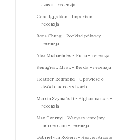
czasu - recenzja
Conn Iggulden - Imperium -
recenzja
Bora Chung - Rozkład północy -
recenzja
Alex Michaelides - Furia - recenzja
Remigiusz Mróz - Berdo - recenzja
Heather Redmond - Opowieść o
dwóch morderstwach - ...
Marcin Szymański - Afghan narcos -
recenzja
Max Czornyj - Wszyscy jesteśmy
mordercami - recenzja
Gabriel van Robern - Heaven Arcane