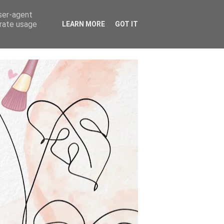
user-agent
erate usage
LEARN MORE
GOT IT