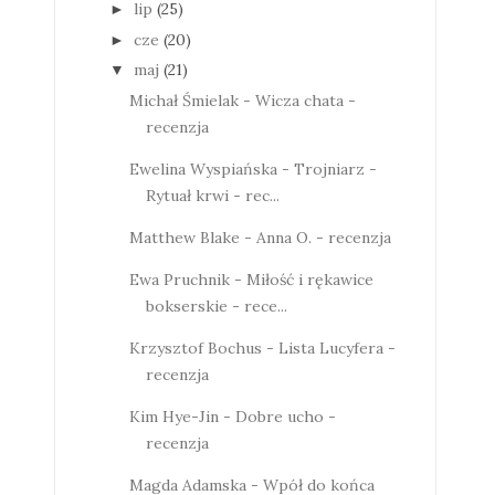
lip
(25)
►
cze
(20)
►
maj
(21)
▼
Michał Śmielak - Wicza chata -
recenzja
Ewelina Wyspiańska - Trojniarz -
Rytuał krwi - rec...
Matthew Blake - Anna O. - recenzja
Ewa Pruchnik - Miłość i rękawice
bokserskie - rece...
Krzysztof Bochus - Lista Lucyfera -
recenzja
Kim Hye-Jin - Dobre ucho -
recenzja
Magda Adamska - Wpół do końca