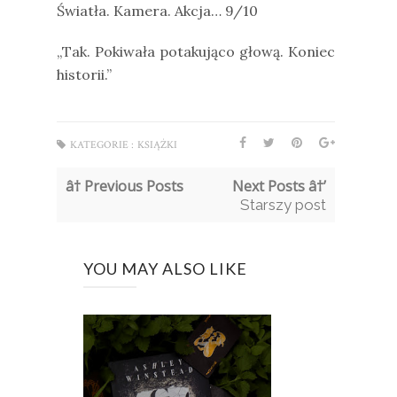
Światła. Kamera. Akcja… 9/10
„Tak. Pokiwała potakująco głową. Koniec
historii.”
KATEGORIE :
KSIĄŻKI
â† Previous Posts
Next Posts â†’
Starszy post
YOU MAY ALSO LIKE