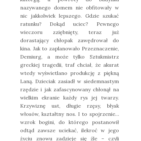
nazywanego domem nie obfitowały w
nic jakkolwiek lepszego. Gdzie szukać
ratunku? Dokąd uciec? Pewnego
wieczoru zziębnięty, teraz już
dorastający chłopak zawędrował do
kina. Jak to zaplanowało Przeznaczenie,
Demiurg, a może tylko Sztukmistrz
greckiej tragedii, traf chciał, że akurat
wtedy wyświetlano produkcję z piękną
Laną. Dzieciak zasiadł w siedemnastym
rzędzie i jak zafascynowany chłonął na
wielkim ekranie każdy rys jej twarzy.
Krzywiznę ust, długie rzęsy, błysk
włosów, kształtny nos. I to spojrzenie…
wzrok bogini, do którego postanowił
odtąd zawsze uciekać, ilekroć w jego
życiu znowu zadzieje się źle – czyli