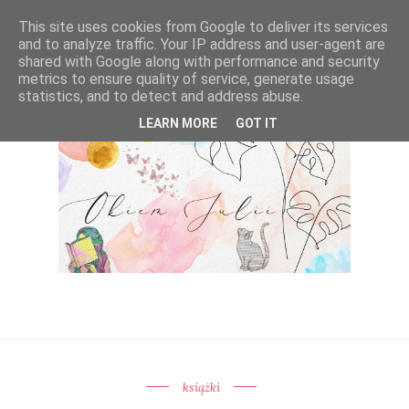
This site uses cookies from Google to deliver its services
and to analyze traffic. Your IP address and user-agent are
shared with Google along with performance and security
metrics to ensure quality of service, generate usage
statistics, and to detect and address abuse.
LEARN MORE
GOT IT
książki