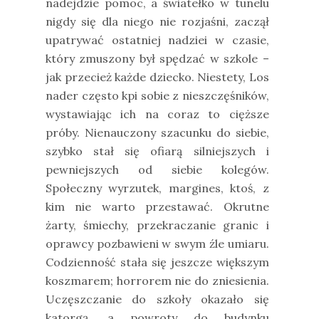
nadejdzie pomoc, a światełko w tunelu
nigdy się dla niego nie rozjaśni, zaczął
upatrywać ostatniej nadziei w czasie,
który zmuszony był spędzać w szkole –
jak przecież każde dziecko. Niestety, Los
nader często kpi sobie z nieszczęśników,
wystawiając ich na coraz to cięższe
próby. Nienauczony szacunku do siebie,
szybko stał się ofiarą silniejszych i
pewniejszych od siebie kolegów.
Społeczny wyrzutek, margines, ktoś, z
kim nie warto przestawać. Okrutne
żarty, śmiechy, przekraczanie granic i
oprawcy pozbawieni w swym źle umiaru.
Codzienność stała się jeszcze większym
koszmarem; horrorem nie do zniesienia.
Uczęszczanie do szkoły okazało się
katorgą, a powroty do budynku