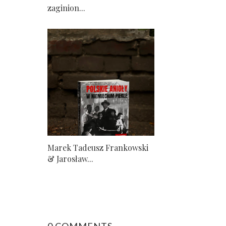
zaginion...
Marek Tadeusz Frankowski
& Jarosław...
0 COMMENTS