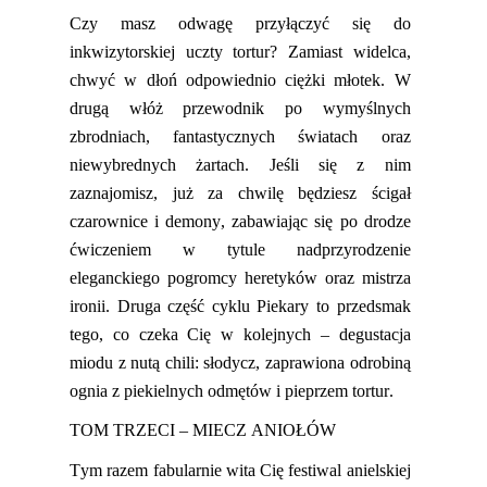
Czy masz odwagę przyłączyć się do
inkwizytorskiej uczty tortur? Zamiast widelca,
chwyć w dłoń odpowiednio ciężki młotek. W
drugą włóż przewodnik po wymyślnych
zbrodniach, fantastycznych
światach oraz
niewybrednych żartach. Jeśli się z nim
zaznajomisz, już za chwilę będziesz ścigał
czarownice i demony, zabawiając się po drodze
ćwiczeniem w tytule nad
przyrodzenie
eleganckiego pogromcy heretyków oraz mistrza
ironii. Druga część cyklu Piekary to przedsmak
tego,
co czeka Cię w kolejnych – degustacja
miodu z nutą chili: słodycz, zaprawiona odrobiną
ognia z piekielnych odmętów
i pieprzem tortur.
TOM TRZECI – MIECZ ANIOŁÓW
Tym razem fabularnie
wit
a Cię festiwal anielskiej