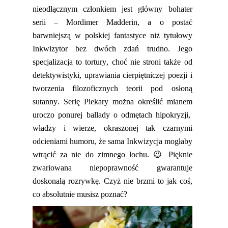
nieodłącznym członkiem jest główny bohater
serii –
Mordimer
Madderin
, a o postać
barwniejszą w polskiej fantastyce niż tytułowy
Inkwizytor bez dwóch zdań trudno.
Jego
specjalizacja
to tortury, choć nie stroni także od
detektywistyki
, uprawiania cierpiętniczej poezji i
tworzenia filozoficznych teorii pod osłoną
sutanny.
Seri
ę
Piekary
można określić mianem
uroczo ponur
ej
ballad
y
o odmętach hipokryzji,
władzy i wierze, okraszon
ej
tak czarnymi
odcieniami humoru, że sama Inkwizycja mogłaby
wtrącić za nie do zimnego lochu.
😉
Pięknie
zwariowana
niepoprawność gwarantuje
doskonałą rozrywkę. Czyż nie brzmi to jak coś,
co absolutnie musisz poznać?