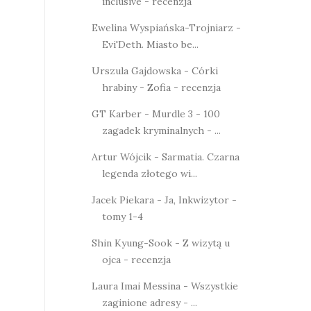
inclusive - recenzja
Ewelina Wyspiańska-Trojniarz -
Evi'Deth. Miasto be...
Urszula Gajdowska - Córki
hrabiny - Zofia - recenzja
GT Karber - Murdle 3 - 100
zagadek kryminalnych - ...
Artur Wójcik - Sarmatia. Czarna
legenda złotego wi...
Jacek Piekara - Ja, Inkwizytor -
tomy 1-4
Shin Kyung-Sook - Z wizytą u
ojca - recenzja
Laura Imai Messina - Wszystkie
zaginione adresy - ...