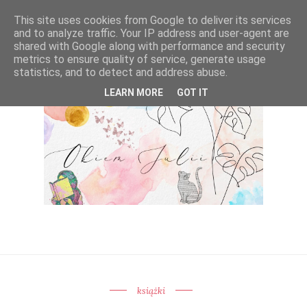
This site uses cookies from Google to deliver its services
and to analyze traffic. Your IP address and user-agent are
shared with Google along with performance and security
metrics to ensure quality of service, generate usage
statistics, and to detect and address abuse.
LEARN MORE
GOT IT
książki