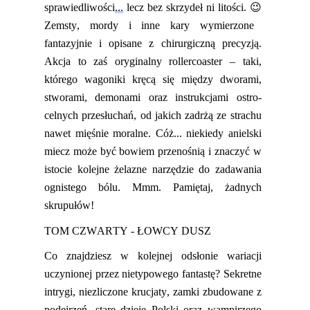
sprawiedliwości
...
lecz bez skrzydeł ni litości.
😉
Zemsty,
mordy i inne kary wymierzone
fantazyjnie i opisane z chirurgiczną precyzją.
Akcja to zaś oryginalny
rollercoaster
– taki,
którego wagoniki kręcą się
między dworami,
stworami, demonami oraz instrukcjami ostro-
celnych przesłuchań, od jakich zadrżą
ze strachu
nawet
mięśnie moralne. Cóż...
niekiedy anielski
miecz może być bowiem przenośnią i znaczyć w
istocie kolejne żelazne narzędzie do zadawania
ognistego bólu.
Mmm
.
Pamiętaj, żadnych
skrupułów!
TOM CZWARTY - ŁOWCY DUSZ
Co znajdziesz w kolejnej odsłonie wariacji
uczynionej przez nietypowego fantastę? Sekretne
intrygi, niezliczone krucjaty, zamki zbudowane z
podejrzeń, stare dzieje Polski o
raz
wampirzego