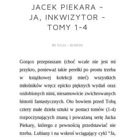
JACEK PIEKARA -
JA, INKWIZYTOR -
TOMY 1-4
BY
JULIA
- 16:05:00
Gorąco przepraszam
(
choć wcale nie jest mi
przykro, ponieważ takie perełki po prostu trzeba
w książkowej kolekcji mieć
)
wszystkich
miłośników wręcz epicko pięknych wydań oraz
ozdobionych
nimi,
niesamowicie zwichrowanych
historii fantastycznych. Oto bowiem przed Tobą
cztery małe dzieła sztuki w postaci tomów (1-4)
rozpoczynających znaną i poważaną serię Jacka
Piekary,
którego z pewnością przedstawiać nie
trzeba.
Lubiany i na wskroś wciągający c
ykl “Ja,