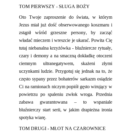
TOM PIERWSZY - SŁUGA BOŻY
Oto Twoje zaproszenie do świata, w którym
Jezus miał już dość obserwowanego koszmaru i
zstąpił wśród grzeszn
e
person
y
, by zacząć
władać mieczem i wreszcie
je
ukarać.
Powita Cię
tutaj niebanalna krzyżówka - bluźniercze rytuały,
czary i demony a na smaczną dokładkę otoczeni
ciemnym
ultranegatywem
,
skaże
ni
złymi
uczynkami ludzie. Przygotuj się jednak na to, że
często sypany przez bohaterów
sarkazm osiądzie
Ci na ramionach niczym popiół gęsto wirujący w
powietrzu po spaleniu zwłok wroga. Przednia
zabawa gwarantowana
– to wspaniale
bluźnierczy start serii, w jakim drapieżna ironia
spotyka wiarę.
TOM DRUGI - MŁOT NA CZAROWNICE