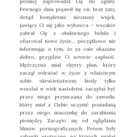
później zaprowadzi Cię do zguby.
Pewnego dnia pojawił się on: brat taty,
dotąd kompletnie nieznany wujek,
jawiący Ci się jako wybawca – wszakże
zabrał Cię z obskurnego bidula i
ofiarował nowe życie… początkowo nie
informując o tym, że za całe okazane
dobro, przyjdzie Ci sowicie zapłacić.
Mężczyzna miał chytry plan, który
zaczął wdrażać w życie z właściwym
sobie okrucieństwem: kiedy tylko
weszłaś w wiek nastoletni, zaczęłaś być
przez niego przyuczana do zawodu,
który miał z Ciebie uczynić posiadaną
przez niego maszynkę do zarabiania
pieniędzy. Zaczęło się od oglądania
filmów pornograficznych. Potem były
zabawki erotyczne, na których miałaś