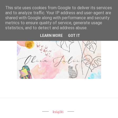
This site uses cookies from Google to deliver its services
and to analyze traffic. Your IP address and user-agent are
shared with Google along with performance and security
metrics to ensure quality of service, generate usage
statistics, and to detect and address abuse.
LEARN MORE
GOT IT
książki