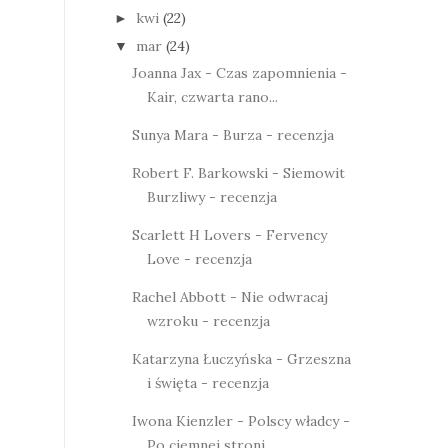
kwi
(22)
►
mar
(24)
▼
Joanna Jax - Czas zapomnienia -
Kair, czwarta rano...
Sunya Mara - Burza - recenzja
Robert F. Barkowski - Siemowit
Burzliwy - recenzja
Scarlett H Lovers - Fervency
Love - recenzja
Rachel Abbott - Nie odwracaj
wzroku - recenzja
Katarzyna Łuczyńska - Grzeszna
i święta - recenzja
Iwona Kienzler - Polscy władcy -
Po ciemnej stroni...