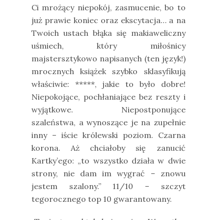
Ci mrożący niepokój, zasmucenie, bo to
już prawie koniec oraz ekscytacja… a na
Twoich ustach błąka się makiaweliczny
uśmiech, który miłośnicy
majstersztykowo napisanych (ten język!)
mrocznych książek szybko sklasyfikują
właściwie: *****, jakie to było dobre!
Niepokojące, pochłaniające bez reszty i
wyjątkowe. Niepostponujące
szaleństwa, a wynoszące je na zupełnie
inny – iście królewski poziom. Czarna
korona. Aż chciałoby się zanucić
Kartky’ego: „to wszystko działa w dwie
strony, nie dam im wygrać – znowu
jestem szalony.” 11/10 – szczyt
tegorocznego top 10 gwarantowany.