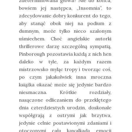
zdeterminowana głowa? Nie do końca,
bowiem jej następca, „Insomnia”, to
zdecydowanie dobry konkurent do tego,
aby stanąć obok niej na podium z
dumnym, może tylko nieco szalonym
uśmiechem. Choć angielskie autorki
thrillerowe darzę szczególną sympatią,
Pinborough pozostawia każdą z nich hen
daleko w tyle, za każdym razem
mistrzowsko myląc tropy i tworząc coś,
po czym jakakolwiek inna mroczna
książka okazać może się jedynie bardzo
niesmaczna. Krótkie rozdziały,
nasączone odliczaniem do przeklętego
dnia czterdziestych urodzin, doskonale
współgrają z ostrymi jak brzytwa,
jedynie celnie postawionymi zdaniami i
otoczonymi całą kawalkadą emocji