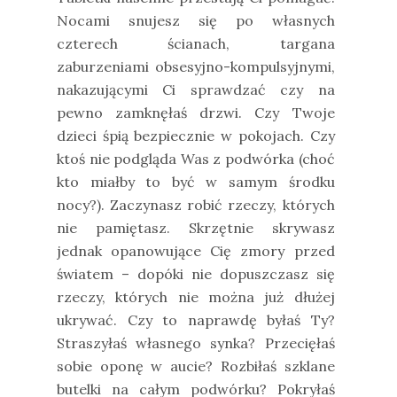
Nocami snujesz się po własnych
czterech ścianach, targana
zaburzeniami obsesyjno-kompulsyjnymi,
nakazującymi Ci sprawdzać czy na
pewno zamknęłaś drzwi. Czy Twoje
dzieci śpią bezpiecznie w pokojach. Czy
ktoś nie podgląda Was z podwórka (choć
kto miałby to być w samym środku
nocy?). Zaczynasz robić rzeczy, których
nie pamiętasz. Skrzętnie skrywasz
jednak opanowujące Cię zmory przed
światem – dopóki nie dopuszczasz się
rzeczy, których nie można już dłużej
ukrywać. Czy to naprawdę byłaś Ty?
Straszyłaś własnego synka? Przecięłaś
sobie oponę w aucie? Rozbiłaś szklane
butelki na całym podwórku? Pokryłaś