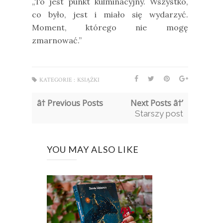
„To jest punkt kulminacyjny. Wszystko,
co było, jest i miało się wydarzyć.
Moment, którego nie mogę
zmarnować.”
KATEGORIE :
KSIĄŻKI
â† Previous Posts
Next Posts â†’
Starszy post
YOU MAY ALSO LIKE