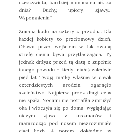
rzeczywista, bardziej namacalna niż za
dnia? Duchy, upiory, zjawy…
Wspomnienia.”
Zmiana kodu na cztery z przodu… Dla
każdej kobiety to przełomowy dzień.
Obawa przed wejściem w tak zwaną
strefę cienia bywa przytłaczająca. Ty
jednak drżysz przed tą datą z zupełnie
innego powodu – kiedy miałaś zaledwie
pięć lat Twoją matkę właśnie w chwili
czterdziestych urodzin ogarnęło
szaleństwo. Najpierw przez długi czas
nie spała. Nocami nie potrafiła zmrużyć
oka i włóczyła się po domu, wyglądając
niczym zjawa z koszmarów i
mamrocząc pod nosem niezrozumiałe
ciągi liczb. A potem, dokładnie w