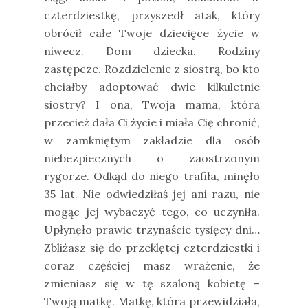
czterdziestkę, przyszedł atak, który
obrócił całe Twoje dziecięce życie w
niwecz. Dom dziecka. Rodziny
zastępcze. Rozdzielenie z siostrą, bo kto
chciałby adoptować dwie kilkuletnie
siostry? I ona, Twoja mama, która
przecież dała Ci życie i miała Cię chronić,
w zamkniętym zakładzie dla osób
niebezpiecznych o zaostrzonym
rygorze. Odkąd do niego trafiła, minęło
35 lat. Nie odwiedziłaś jej ani razu, nie
mogąc jej wybaczyć tego, co uczyniła.
Upłynęło prawie trzynaście tysięcy dni…
Zbliżasz się do przeklętej czterdziestki i
coraz częściej masz wrażenie, że
zmieniasz się w tę szaloną kobietę –
Twoją matkę. Matkę, która przewidziała,