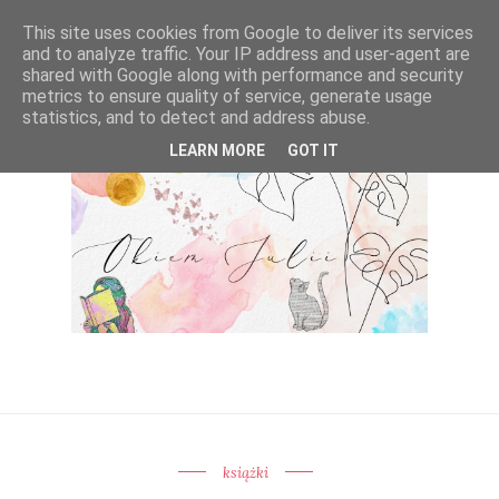
This site uses cookies from Google to deliver its services
and to analyze traffic. Your IP address and user-agent are
shared with Google along with performance and security
metrics to ensure quality of service, generate usage
statistics, and to detect and address abuse.
LEARN MORE
GOT IT
książki