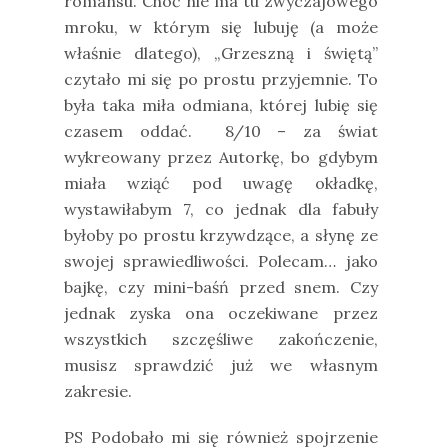
romansu. Choć nie ma tu zwyczajowego
mroku, w którym się lubuję (a może
właśnie dlatego), „Grzeszną i świętą”
czytało mi się po prostu przyjemnie. To
była taka miła odmiana, której lubię się
czasem oddać.
8/10 – za świat
wykreowany przez Autorkę, bo gdybym
miała wziąć pod uwagę okładkę,
wystawiłabym 7, co jednak dla fabuły
byłoby po prostu krzywdzące, a słynę ze
swojej sprawiedliwości. Polecam… jako
bajkę, czy mini-baśń przed snem. Czy
jednak zyska ona oczekiwane przez
wszystkich szczęśliwe zakończenie,
musisz sprawdzić już we własnym
zakresie.
PS Podobało mi się również spojrzenie