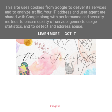
This site uses cookies from Google to deliver its services
and to analyze traffic. Your IP address and user-agent are
shared with Google along with performance and security
metrics to ensure quality of service, generate usage
statistics, and to detect and address abuse.
LEARN MORE
GOT IT
książki