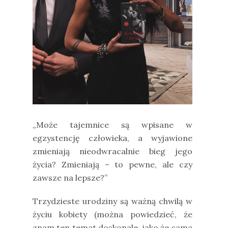
„Może tajemnice są wpisane w
egzystencję człowieka, a wyjawione
zmieniają nieodwracalnie bieg jego
życia? Zmieniają – to pewne, ale czy
zawsze na lepsze?”
Trzydzieste urodziny są ważną chwilą w
życiu kobiety (można powiedzieć, że
znam ten temat doskonale, jako że sama