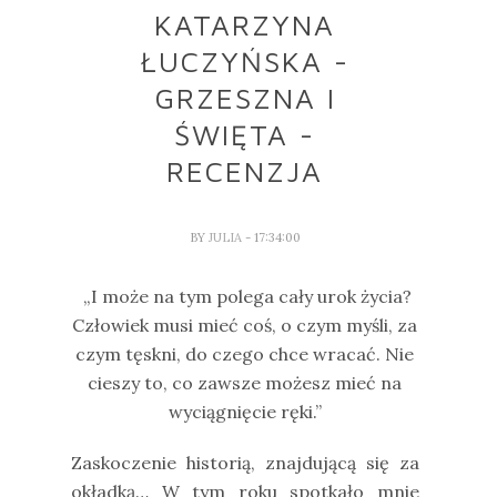
KATARZYNA
ŁUCZYŃSKA -
GRZESZNA I
ŚWIĘTA -
RECENZJA
BY
JULIA
- 17:34:00
„I może na tym polega cały urok życia?
Człowiek musi mieć coś, o czym myśli, za
czym tęskni, do czego chce wracać. Nie
cieszy to, co zawsze możesz mieć na
wyciągnięcie ręki.”
Zaskoczenie historią, znajdującą się za
okładką… W tym roku spotkało mnie