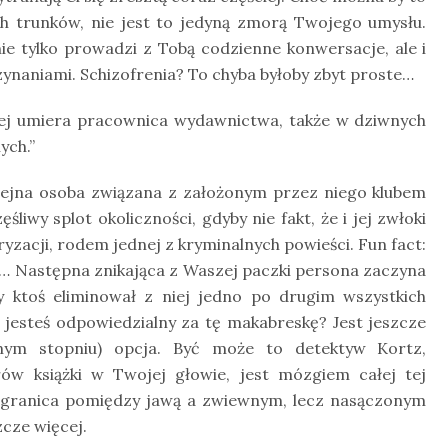
 trunków, nie jest to jedyną zmorą Twojego umysłu.
 nie tylko prowadzi z Tobą codzienne konwersacje, ale i
ynaniami. Schizofrenia? To chyba byłoby zbyt proste…
niej umiera pracownica wydawnictwa, także w dziwnych
ych.”
lejna osoba związana z założonym przez niego klubem
iwy splot okoliczności, gdyby nie fakt, że i jej zwłoki
yzacji, rodem jednej z kryminalnych powieści. Fun fact:
ety… Następna znikająca z Waszej paczki persona zaczyna
y ktoś eliminował z niej jedno po drugim wszystkich
jesteś odpowiedzialny za tę makabreskę? Jest jeszcze
nym stopniu) opcja. Być może to detektyw Kortz,
ów książki w Twojej głowie, jest mózgiem całej tej
ę granica pomiędzy jawą a zwiewnym, lecz nasączonym
zcze więcej.