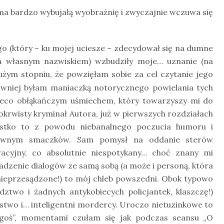
ma bardzo wybujałą wyobraźnię i zwyczajnie wczuwa się
go (który – ku mojej uciesze – zdecydował się na dumne
 a własnym nazwiskiem) wzbudziły moje… uznanie (na
żym stopniu, że powzięłam sobie za cel czytanie jego
dawniej byłam maniaczką notorycznego powielania tych
ieco obłąkańczym uśmiechem, który towarzyszy mi do
ełnokrwisty kryminał Autora, już w pierwszych rozdziałach
zystko to z powodu niebanalnego poczucia humoru i
głównym smaczków. Sam pomysł na oddanie sterów
wacyjny, co absolutnie niespotykany… choć znany mi
dzenie dialogów ze samą sobą (a może i personą, która
nieprzesądzone!) to mój chleb powszedni. Obok typowo
ztwo i żadnych antykobiecych policjantek, klaszczę!)
ństwo i… inteligentni mordercy. Uroczo nietuzinkowe to
ogoś”, momentami czułam się jak podczas seansu „O