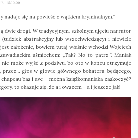
LIA
- 15:20:00
zy nadaje się na powieść z wątkiem kryminalnym.”
ieją dwie drogi. W tradycyjnym, szkolnym ujęciu narrator
tudzież abstrakcyjny lub wszechwiedzący) i niewiele
jest założenie, bowiem tutaj właśnie wchodzi Wojciech
z zawadiackim uśmiechem: „Tak? No to patrz!”. Maniak
i nie może wyjść z podziwu, bo oto w końcu otrzymuje
aną przez… głos w głowie głównego bohatera, będącego,
, chapeau bas i ave – można książkomaniaka zaskoczyć?
y, to okazuje się, że a i owszem – a i jeszcze jak!