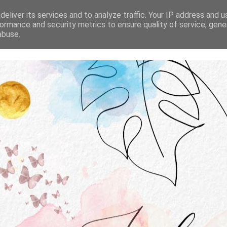
STRONA GŁÓWNA
O MNIE
WSPÓŁPRACA
eliver its services and to analyze traffic. Your IP address and 
ormance and security metrics to ensure quality of service, gen
abuse.