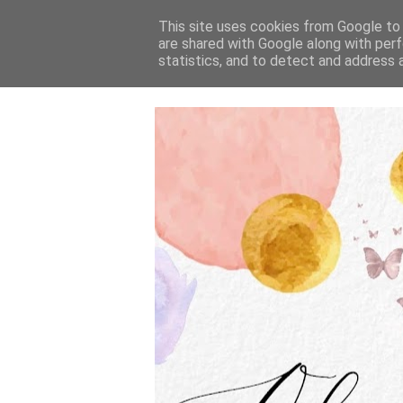
This site uses cookies from Google to d
are shared with Google along with perf
statistics, and to detect and address 