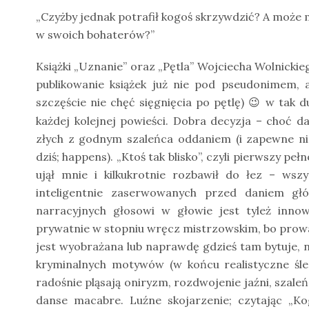
„Czyżby jednak potrafił kogoś skrzywdzić? A może 
w swoich bohaterów?”
Książki „Uznanie” oraz „Pętla” Wojciecha Wolnickie
publikowanie książek już nie pod pseudonimem,
szczęście nie chęć sięgnięcia po pętlę)
w tak du
😉
każdej kolejnej powieści. Dobra decyzja – choć 
złych z godnym szaleńca oddaniem (i zapewne n
dziś; happens). „Ktoś tak blisko”, czyli pierwszy p
ujął mnie i kilkukrotnie rozbawił do łez – ws
inteligentnie zaserwowanych przed daniem 
narracyjnych głosowi w głowie jest tyleż inno
prywatnie w stopniu wręcz mistrzowskim, bo prowa
jest wyobrażana lub naprawdę gdzieś tam bytuje, 
kryminalnych motywów (w końcu realistyczne śled
radośnie pląsają oniryzm, rozdwojenie jaźni, szale
danse macabre. Luźne skojarzenie; czytając „K