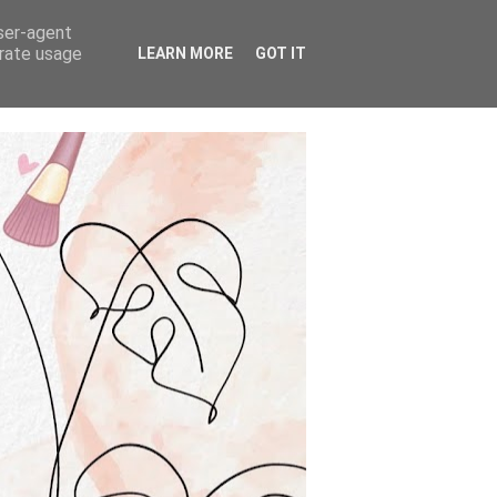
user-agent
erate usage
LEARN MORE
GOT IT