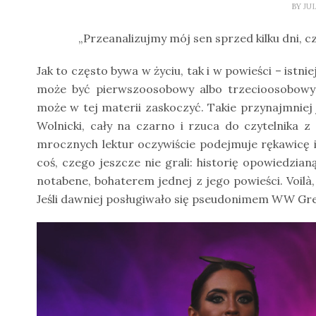
BY
JU
„Przeanalizujmy mój sen sprzed kilku dni, c
Jak to często bywa w życiu, tak i w powieści – istn
może być pierwszoosobowy albo trzecioosobowy (
może w tej materii zaskoczyć. Takie przynajmniej 
Wolnicki, cały na czarno i rzuca do czytelnika 
mrocznych lektur oczywiście podejmuje rękawicę 
coś, czego jeszcze nie grali: historię opowiedzi
notabene, bohaterem jednej z jego powieści. Voilà
Jeśli dawniej posługiwało się pseudonimem WW Gregor