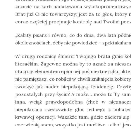
zrzucić na karb nadużywania wysokoprocentowych
Brat już Ci nie towarzyszy; jest za to głos, który
coraz częściej przejmuje kontrolę nad Twoimi pocz
„Zabity pisarz i równo, co do dnia, dwa lata póź
okolicznościach, żeby nie powiedzieć – spektakularn
W drugą rocznicę śmierci Twojego brata ginie ko
literackim. Zapewne można by to uznać za nieszczęśl
stają się elementem upiornej pośmiertnej charakter
nie pamiętasz, co robiłeś w chwili zniknięcia kobi
tworzyć już nader niepokojącą tendencję. Czyżb
pozostałych przy życiu? A może… może to Ty sam 
inna, wciąż prawdopodobna (choć w nieznacz
niepokojąco rzeczywisty głos jednego z bohater
krwawej operacji. Wszakże tam, gdzie zaciera si
czerwienią snem, wszystko jest możliwe… albo i jes