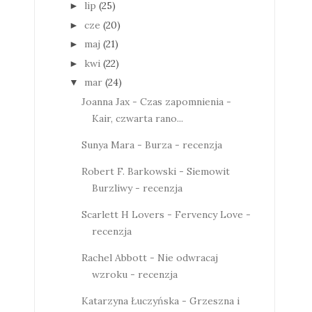
lip
(25)
►
cze
(20)
►
maj
(21)
►
kwi
(22)
►
mar
(24)
▼
Joanna Jax - Czas zapomnienia -
Kair, czwarta rano...
Sunya Mara - Burza - recenzja
Robert F. Barkowski - Siemowit
Burzliwy - recenzja
Scarlett H Lovers - Fervency Love -
recenzja
Rachel Abbott - Nie odwracaj
wzroku - recenzja
Katarzyna Łuczyńska - Grzeszna i