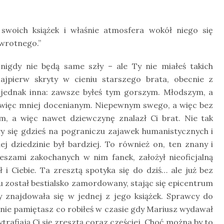
swoich książek i właśnie atmosfera wokół niego się
zwrotnego.”
nigdy nie będą same szły – ale Ty nie miałeś takich
ajpierw skryty w cieniu starszego brata, obecnie z
 jednak inna: zawsze byłeś tym gorszym. Młodszym, a
a więc mniej docenianym. Niepewnym swego, a więc bez
ym, a więc nawet dziewczynę znalazł Ci brat. Nie tak
y się gdzieś na pograniczu zajawek humanistycznych i
ej dziedzinie był bardziej. To również on, ten znany i
szami zakochanych w nim fanek, założył nieoficjalną
i Ciebie. Ta zresztą spotyka się do dziś… ale już bez
u został bestialsko zamordowany, stając się epicentrum
y znajdowała się w jednej z jego książek. Sprawcy do
 nie pamiętasz co robiłeś w czasie gdy Mariusz wydawał
ytrafiają Ci się zresztą coraz częściej. Choć można by to