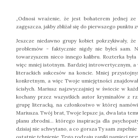
„Odnosi wrażenie, że jest bohaterem jednej ze 
zagęszcza, jakby zbliżał się do pierwszego punktu 
Jeszcze niedawno grupy kobiet pokrzykiwały, że 
problemów - faktycznie nigdy nie byłeś sam. N
towarzyszem nieco innego kalibru. Rozterka była
więc mniej istotnym. Bardziej introwertycznym, 
literackich sukcesów na koncie. Mniej przystojn
konkretnym, a więc Twoje umiejętności znajdował
ścisłych. Mariusz najzwyczajniej w świecie w każd
kochany przez wszystkich autor kryminałów z rze
grupę literacką, na członkostwo w której namówił 
Mariusza. Twój brat, Twoje lepsze ja, dwa lata tem
planu zbrodni… którego inspiracja dla psychopat
dzisiaj nie schwytano, a co gorsza Ty sam zupełnie
ostatnie tchnienie. Tego rodzaju zaniki pamięci prz