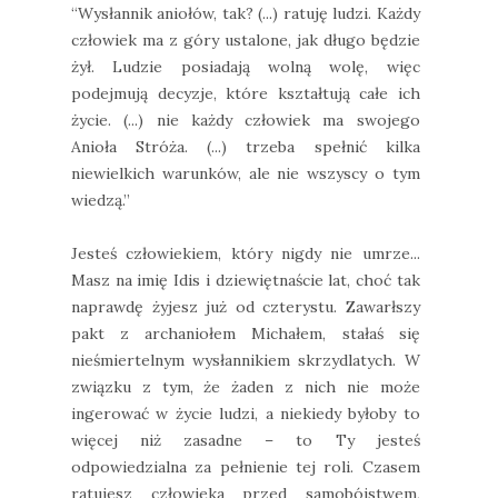
“Wysłannik aniołów, tak? (...) ratuję ludzi. Każdy
człowiek ma z góry ustalone, jak długo będzie
żył. Ludzie posiadają wolną wolę, więc
podejmują decyzje, które kształtują całe ich
życie. (...) nie każdy człowiek ma swojego
Anioła Stróża. (...) trzeba spełnić kilka
niewielkich warunków, ale nie wszyscy o tym
wiedzą.”
Jesteś człowiekiem, który nigdy nie umrze...
Masz na imię Idis i dziewiętnaście lat, choć tak
naprawdę żyjesz już od czterystu. Zawarłszy
pakt z archaniołem Michałem, stałaś się
nieśmiertelnym wysłannikiem skrzydlatych. W
związku z tym, że żaden z nich nie może
ingerować w życie ludzi, a niekiedy byłoby to
więcej niż zasadne – to Ty jesteś
odpowiedzialna za pełnienie tej roli. Czasem
ratujesz człowieka przed samobójstwem,