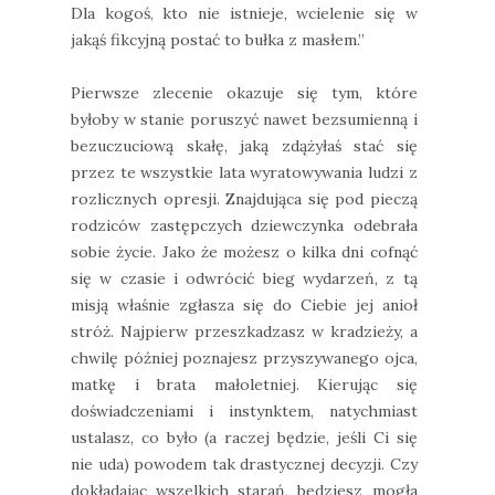
Dla kogoś, kto nie istnieje, wcielenie się w
jakąś fikcyjną postać to bułka z masłem.”
Pierwsze zlecenie okazuje się tym, które
byłoby w stanie poruszyć nawet bezsumienną i
bezuczuciową skałę, jaką zdążyłaś stać się
przez te wszystkie lata wyratowywania ludzi z
rozlicznych opresji. Znajdująca się pod pieczą
rodziców zastępczych dziewczynka odebrała
sobie życie. Jako że możesz o kilka dni cofnąć
się w czasie i odwrócić bieg wydarzeń, z tą
misją właśnie zgłasza się do Ciebie jej anioł
stróż. Najpierw przeszkadzasz w kradzieży, a
chwilę później poznajesz przyszywanego ojca,
matkę i brata małoletniej. Kierując się
doświadczeniami i instynktem, natychmiast
ustalasz, co było (a raczej będzie, jeśli Ci się
nie uda) powodem tak drastycznej decyzji. Czy
dokładając wszelkich starań, będziesz mogła