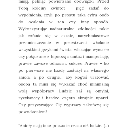
misją, pełniąc powierzane obowiązki. Przed
Tobą kolejny kwintet - pięć zadań do
wypełnienia, czyli po prostu taka cyfra osób
do ocalenia w ten czy inny sposób.
Wykorzystując nadnaturalne zdolności, takie
jak cofanie się w czasie, natychmiastowe
przemieszczanie w przestrzeni, władanie
wszystkimi językami świata, wliczając wymarłe
czy połączone z hipnozą szantaż i manipulację,
prawie zawsze odnosisz sukces. Prawie – bo
po pierwsze nie każdy zasłużył na własnego
anioła, a po drugie... aby kogoś uratować,
osoba ta musi się wykazać choć minimalną
wolą współpracy. Ludzie zaś są omylni,
ryzykanccy i bardzo często skrajnie uparci.
Czy przyzywające Cię wyprawy zakończą się
powodzeniem?
“Anioły mają inne poczucie czasu niż ludzie. (...)