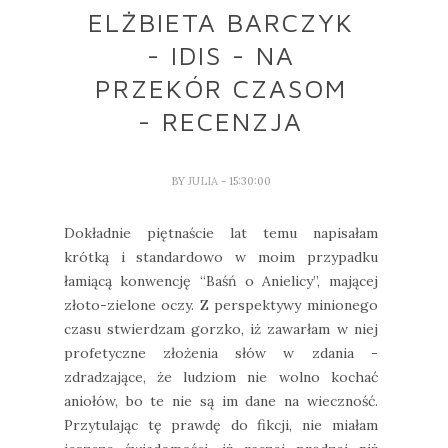
ELŻBIETA BARCZYK
- IDIS - NA
PRZEKÓR CZASOM
- RECENZJA
BY
JULIA
- 15:30:00
Dokładnie piętnaście lat temu napisałam
krótką i standardowo w moim przypadku
łamiącą konwencję “Baśń o Anielicy”, mającej
złoto-zielone oczy. Z perspektywy minionego
czasu stwierdzam gorzko, iż zawarłam w niej
profetyczne złożenia słów w zdania -
zdradzające, że ludziom nie wolno kochać
aniołów, bo te nie są im dane na wieczność.
Przytulając tę prawdę do fikcji, nie miałam