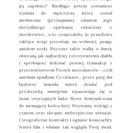
jej zapobiec? Niedługo potem zostaniesz
wysłana do mężczyzny, który został
niesłusznie (przynajmniej zdaniem jego
skrzydlatego opiekuna) oskarżony o
morderstwo... a to oznaczałoby, że prawdziwy
zabójca wciąż pozostaje na wolności, psując
aniołom szyki. Stoczysz także walkę o duszę
obiecaną jak najbardziej rzeczywistemu diabłu
i spróbujesz dokonać pewnej transakcji z
przeciwieństwem Twoich mocodawców - czyli
aniołami upadłymi. Co ciekawe... przez parę dni
będziesz musiała nawet działać pod
przykrywką, umiejętnie wpasowując się w
świat zwyczajnych ludzi. Nowe doświadczenia
do niemającej końca listy. Wyzwania, wyścigi z
czasem oraz skrajnie niebezpieczne sytuacje.
Cyrograficzne kontrakty i ogniste konszachty.
Jesteś Idis i właśnie tak wygląda Twój świat.