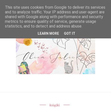
This site uses cookies from Google to deliver its services
and to analyze traffic. Your IP address and user-agent are
shared with Google along with performance and security
metrics to ensure quality of service, generate usage
statistics, and to detect and address abuse.
LEARN MORE
GOT IT
książki