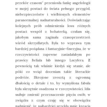
przekór czasom” przeniosła fankę angelologii
w mojej postaci do świata pełnego przygód,
niebezpieczeństw i wielbionych elementów
paranormalnej nadnaturalności. Doświadczając
kolejnych prób odmienienia losu różnych
postaci wespół z bohaterką, czułam się,
jakobym sama zaginała czasoprzestrzeń
wśród skrzydlatych. Była to wyprawa tym
bardziej pożądana i fantazyjnie-finezyjna, że w
rzeczywistości zapewne zasiadałabym po
prawicy Beliala lub innego Lucyfera. Z
pewnością tak właśnie kiedyś się stanie, ale
póki co wciąż doceniam takie literackie
podróże. Skrojone zresztą z ogromną
dbałością o detale i to, by wymyślona fabuła
była skrzętnie osadzona w rzeczywistości. Idis
usiłuje zmienić przeznaczenie pięciu osób, w
związku z czym czuję się w obowiązku
nadmienić, że najbardziej urzekła mnie kreacja