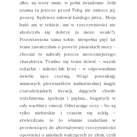
albo, na wzór mnie, w pełni świadomie. Jeśli
szansa ta jeszcze przed Tobą, nie zniszcz jej,
proszę. Będziesz żałował każdego jutra... Moja
baśń ani w tekście, ani w rzeczywistości nie
skończyła się dobrze (a może wcale?).
Pozostawiona sama sobie, niespełna pięć lat
temu zawalczyłam o powrót pisarskich mocy -
chociaż te nabrały jeszcze mroczniejszego
charakteru. Trudno się temu dziwić - wszak
szkarłat - miłości lub krwi – w odpowiednim
świetle nęci czernią. Wciąż poszukuję
minionych pierwiastków nadnaturalnej magii;
czarodziejskich kreacji, dających chwile
wytchnienia, spokoju i piękna... bogatych w
cały wachlarz emocji. Odwracając oczy – bo są
tylko niebieskie i czasem się szklą –
stwierdzam, że to właśnie znalazłam w
przenoszącej do alternatywnej rzeczywistości
opowieści o aniołach walczących ze złem, czyli