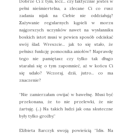
Dobrze Ci z tym, lecz... czy faktycznie jesteś w
pełni nieśmiertelna, a zlecane Ci co rusz
zadania nijak na Ciebie nie oddziałują?
Zażywanie regularnych kąpieli w morzu
najgorszych uczynków nawet na wysłanniku
boskich istot musi w pewien sposób odciskać
swój ślad. Wreszcie... jak to się stało, że
pełnisz funkcję pomocnika aniołów? Naprawdę
tego nie pamiętasz czy tylko tak długo
starałaś się o tym zapomnieć, aż w końcu Ci
się udało? Wczoraj, dziś, jutro... co ma
znaczenie?
“Nie zamierzałam owijać w bawełnę. Musi być
przekonana, że to nie przelewki, że nie
żartuję. (...) Na takich ludzi jak ona skuteczne
były tylko groźby.”
Elżbieta Barczyk swoją powieścią “Idis. Na