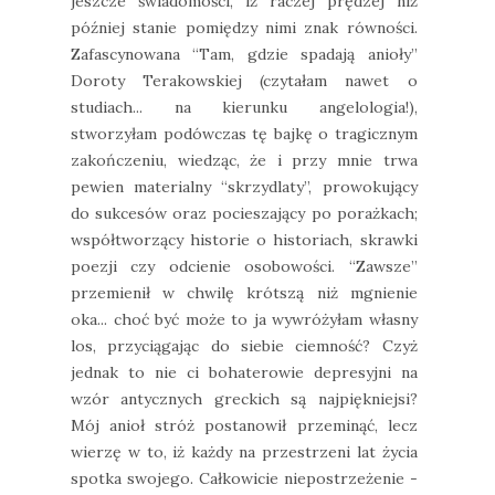
jeszcze świadomości, iż raczej prędzej niż
później stanie pomiędzy nimi znak równości.
Zafascynowana “Tam, gdzie spadają anioły”
Doroty Terakowskiej (czytałam nawet o
studiach... na kierunku angelologia!),
stworzyłam podówczas tę bajkę o tragicznym
zakończeniu, wiedząc, że i przy mnie trwa
pewien materialny “skrzydlaty”, prowokujący
do sukcesów oraz pocieszający po porażkach;
współtworzący historie o historiach, skrawki
poezji czy odcienie osobowości. “Zawsze”
przemienił w chwilę krótszą niż mgnienie
oka... choć być może to ja wywróżyłam własny
los, przyciągając do siebie ciemność? Czyż
jednak to nie ci bohaterowie depresyjni na
wzór antycznych greckich są najpiękniejsi?
Mój anioł stróż postanowił przeminąć, lecz
wierzę w to, iż każdy na przestrzeni lat życia
spotka swojego. Całkowicie niepostrzeżenie -