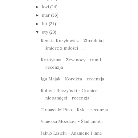
kwi
(24)
►
mar
(36)
►
lut
(24)
►
sty
(23)
▼
Renata Kuryłowicz - Zbrodnia i
śmierć z miłości - ...
Kotoyama - Zew nocy - tom 1 -
recenzja
Iga Majak - Korekta - recenzja
Robert Ruczyński - Granice
niepamięci - recenzja
Tomasz M Piro - Kyle - recenzja
Vanessa Możdżer - Ślad anioła
Jakub Lisicki - Anamene i inne