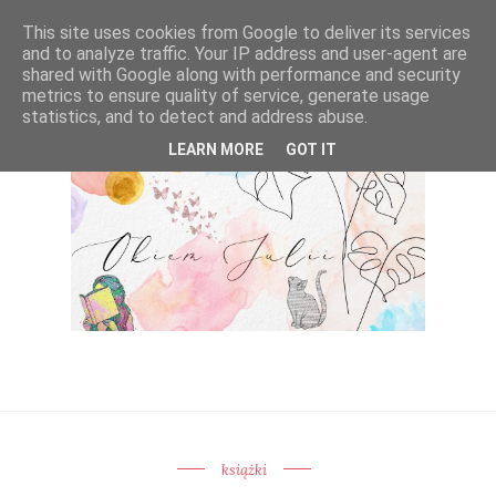
This site uses cookies from Google to deliver its services
and to analyze traffic. Your IP address and user-agent are
shared with Google along with performance and security
metrics to ensure quality of service, generate usage
statistics, and to detect and address abuse.
LEARN MORE
GOT IT
książki