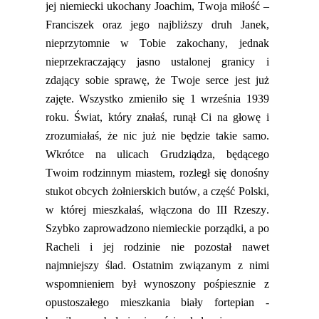
jej niemiecki ukochany Joachim, Twoja miłość –
Franciszek oraz jego najbliższy druh Janek,
nieprzytomnie w Tobie zakochany, jednak
nieprzekraczający jasno ustalonej granicy i
zdający sobie sprawę, że Twoje serce jest już
zajęte. Wszystko zmieniło się 1 września 1939
roku. Świat, który znałaś, runął Ci na głowę i
zrozumiałaś, że nic już nie będzie takie samo.
Wkrótce na ulicach Grudziądza, będącego
Twoim rodzinnym miastem, rozległ się donośny
stukot obcych żołnierskich butów, a część Polski,
w której mieszkałaś, włączona do III Rzeszy.
Szybko zaprowadzono niemieckie porządki, a po
Racheli i jej rodzinie nie pozostał nawet
najmniejszy ślad. Ostatnim związanym z nimi
wspomnieniem był wynoszony pośpiesznie z
opustoszałego mieszkania biały fortepian -