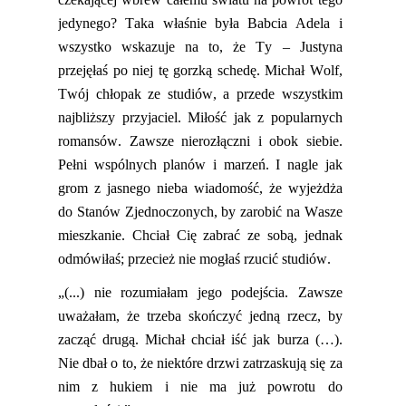
jedynego? Taka właśnie była Babcia Adela i
wszystko wskazuje na to, że Ty – Justyna
przejęłaś po niej tę gorzką schedę. Michał Wolf,
Twój chłopak ze studiów, a przede wszystkim
najbliższy przyjaciel. Miłość jak z popularnych
romansów. Zawsze nierozłączni i obok siebie.
Pełni wspólnych planów i marzeń. I nagle jak
grom z jasnego nieba wiadomość, że wyjeżdża
do Stanów Zjednoczonych, by zarobić na Wasze
mieszkanie. Chciał Cię zabrać ze sobą, jednak
odmówiłaś; przecież nie mogłaś rzucić studiów.
„(...) nie rozumiałam jego podejścia. Zawsze
uważałam, że trzeba skończyć jedną rzecz, by
zacząć drugą. Michał chciał iść jak burza (…).
Nie dbał o to, że niektóre drzwi zatrzaskują się za
nim z hukiem i nie ma już powrotu do