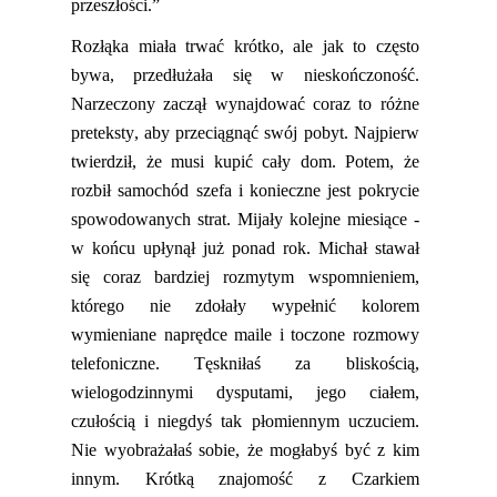
przeszłości.”
Rozłąka miała trwać krótko, ale jak to często
bywa,
przedłużała
się w nieskończoność.
N
arzeczony zaczął wynajdować coraz to różne
preteksty, aby prze
ciągną
ć swój pobyt. Najpierw
twierdził, że musi kupić cały dom. Potem, że
rozbił samochód szefa i konieczne jest pokrycie
spowodowanych strat. Mijały kolejne miesiące -
w końcu upłynął już ponad rok. Michał stawał
się coraz bardziej rozmytym wspomnieniem,
którego nie zdołały wypełnić kolorem
wymieniane naprędce maile i
toczone
rozmowy
telefoniczne. Tęskniłaś za bliskością,
wielogodzinnymi dysputami, jego ciałem,
czułością i niegdyś tak płomiennym uczuciem.
Nie wyobrażałaś sobie, że mogłabyś być z kim
innym. Krótką znajomość z Czarkiem