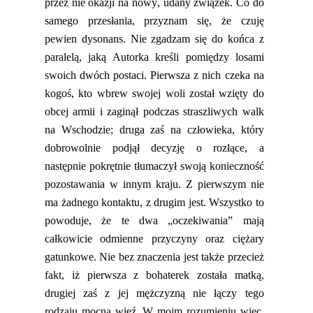
przez nie okazji na nowy, udany związek.
Co do
samego przesłania,
przyznam się, że czuję
pewien dysonans. Nie zgadzam się do końca z
paralelą, jaką Autorka kreśli pomiędzy losami
swoich dwóch postaci. Pierwsza z nich czeka na
kogoś, kto wbrew swojej woli został wzięty do
obcej armii i zaginął podczas straszliwych walk
na Wschodzie; druga zaś na człowieka, który
dobrowolnie podjął decyzję o rozłące, a
następnie pokrętnie tłumaczył swoją konieczność
pozostawania w innym kraju. Z pierwszym nie
ma żadnego kontaktu, z drugim jest. Wszystko to
powoduje, że te dwa „oczekiwania” mają
całkowicie odmienne przyczyny oraz ciężary
gatunkowe. Nie bez znaczenia jest także przecież
fakt, iż pierwsza z bohaterek została matką,
drugiej zaś z jej mężczyzną nie łączy tego
rodzaju
mocna
więź. W moim rozumieniu więc,