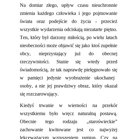
Na domiar złego, upływ czasu nieuchronnie
zmienia każdego człowieka i jego pojmowanie
świata oraz podejście do życia
- p
rzecież
wszystkie wydarzenia
odciskają niezatarte piętno.
Ten, który był darzony miłością, po wielu latach
nieobecności może objawić się jako ktoś zupełnie
obcy, nieprzystający już do
obecnej
rzeczywistości
. Stanie
się
wtedy przed
świadomością, że tak naprawdę pielęgnowa
ło się
w pamięci jedynie wyobrażenie ukochanej
osoby, a nie jej prawdziwy obraz, który okazał
się rozczarowujący.
Kiedyś trwanie w wierności na przekór
wszystkiemu było wręcz naturalną postawą.
Obecnie tego rodzaju „staroświeckie”
zachowanie kwitowane jest co najwyżej
lekceważącym wzruszeniem ramion. Czy na