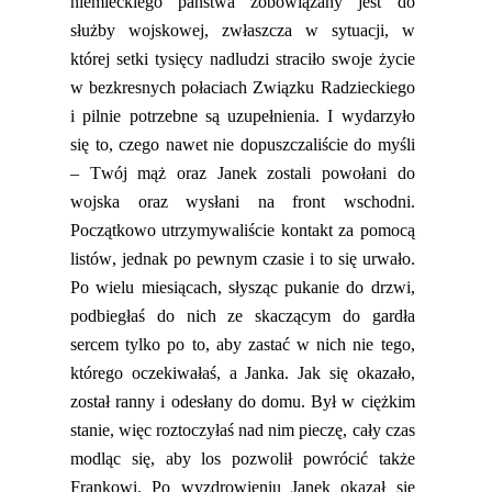
niemieckiego państwa zobowiązany jest do
służby wojskowej, zwłaszcza w sytuacji, w
której setki tysięcy nadludzi straciło swoje życie
w bezkresnych połaciach Związku Radzieckiego
i pilnie potrzebne są uzupełnienia. I wydarzyło
się to, czego nawet nie dopuszczaliście do myśli
– Twój mąż oraz Janek
zostali
powołani do
wojska oraz wysłani na front wschodni.
Początkowo utrzymywaliście kontakt za pomocą
listów, jednak po pewnym czasie i to się urwało.
Po wielu miesiącach, słysząc pukanie do drzwi,
podbiegłaś do nich ze skaczącym do gardła
sercem tylko po to, aby zastać w nich nie tego,
którego oczekiwałaś, a Janka. Jak się okazało,
został ranny i odesłany do domu. Był w ciężkim
stanie, więc roztoczyłaś nad nim
pieczę
, cały czas
modląc się, aby los pozwolił powrócić także
Frankowi. Po wyzdrowieniu Janek okazał się