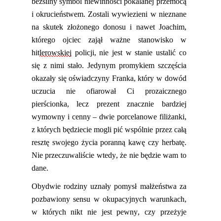
bezsilny symbol niewinności pokalanej przemocą
i okrucieństwem. Zostali wywiezieni w nieznane
na skutek złożonego donosu i nawet Joachim,
którego ojciec zajął ważne stanowisko w
hit
le
rowskiej
policji, nie jest w stanie ustalić co
się z nimi stało. Jedynym promykiem szczęścia
okazały się oświadczyny Franka, który w dowód
uczucia nie ofiarował Ci prozaicznego
pierścionka, lecz prezent znacznie bardziej
wymowny i cenny – dwie porcelanowe filiżanki,
z których będziecie mogli pić wspólnie przez całą
resztę swojego życia poranną kawę czy herbatę.
Nie przeczuwaliście wtedy, że nie będzie wam to
dane.
Obydwie rodziny uznały pomysł małżeństwa za
pozbawiony sensu w okupacyjnych warunkach,
w których nikt nie jest pewny, czy przeżyje