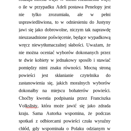
o ile w przypadku Adeli postawa Penelopy jest
nie tylko zrozumiała, ale w pełni
usprawiedliwiona, to w odniesieniu do Justyny
jawi się jako dobrowolne, niczym tak naprawdę
nieuzasadnione poświęcenie, będące wypadkową
wręcz niewytłumaczalnej
słabości
. Uważam, że
nie można oceniać wyborów dokonanych przez
te dwie kobiety w jednakowy sposób i stawiać
pomiędzy nimi znaku równości.
Mocną stroną
powieści jest skłanianie czytelnika do
zastanowienia się, jakich moralnych wyborów
dokonałby na miejscu bohaterów powieści.
Choćby kwestia podpisania przez Franciszka
Vol
kslisty
, która może jawić się jako zdrada
kraju. Sama Autorka wspomina, że podczas
spotkań z odbiorcami powieści czuła wyraźny
chłód, gdy wspominała o Polaku odzianym w