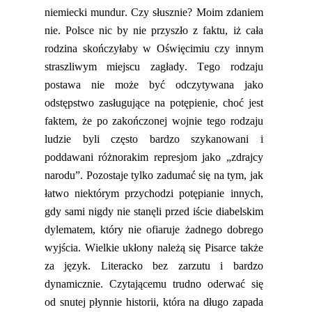
niemiecki mundur. Czy słusznie? Moim zdaniem
nie. Polsce nic by nie przyszło z faktu, iż cała
rodzina skończyłaby w Oświęcimiu czy innym
straszliwym miejscu zagłady. Tego rodzaju
postawa nie może być odczytywana jako
odstępstwo zasługujące na potępienie, choć jest
faktem, że po zakończonej wojnie tego rodzaju
ludzie byli często bardzo szykanowani i
poddawani różnorakim represjom jako „zdrajcy
narodu”. Pozostaje tylko zadumać się na tym, jak
łatwo niektórym przychodzi potępianie innych,
gdy sami nigdy nie stanęli przed iście diabelskim
dylematem, który nie ofiaruje żadnego dobrego
wyjścia. Wielkie ukłony należą się Pisarce także
za język. Literacko bez zarzutu i bardzo
dynamicznie. Czytającemu trudno oderwać się
od snutej
płynnie
historii, która na długo zapada