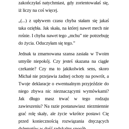
zakończyłaś natychmiast, gdy zorientowałaś się,
iż
liczy na coś więcej.
„(...) z upływem czasu chyba stałam się jakaś
taka oziębła. Jak skała, na której nawet mech nie
rośnie. I chyba nawet tego „mchu” nie potrzebuję
do życia. Oduczyłam się tego.”
Jednak ta zmarnowana szansa zasiała w Twoim
umyśle niepokój. Czy jesteś skazana na ciągłe
czekanie? Czy ma to jakikolwiek sens, skoro
Michał nie przejawia żadnej ochoty na powrót, a
Twoje deklaracje o ewentualnym przyjeździe do
niego zbywa nic nieznaczącymi wymówkami?
Jak długo masz trwać w tego rodzaju
zawieszeniu? Na razie postanawiasz niezmiennie
grać rolę skały, ale życie wkrótce postawi Cię
przed koniecznością rozwiązania dręczących
dylematów w dość radykalny sposób.