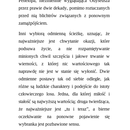
Penelopa, niezmiennie wyglądająca Odyseusza
przez prawie dwie dekady, pomimo roztaczanych
przed nią blichtrów związanych z ponownym
zamążpójściem.
Inni wybiorą odmienną ścieżkę, uznając, że
najważniejsze jest chwytanie okazji, które
podsuwa życie, a nie rozpamiętywanie
minionych chwil szczęścia i jałowe trwanie w
wierności, z której nic wartościowego tak
naprawdę nie jest w stanie się wyłonić. Dwie
odmienne postawy tak od siebie odległe, jak
różne są ludzkie charaktery i podejście do istoty
człowieczego losu. Jedna, dla której miłość i
stałość są najwyższą wartością
;
druga twierdząca,
że najważniejsze jest „tu i teraz”, a bierne
oczekiwanie na ponowne pojawienie się
wybranka jest pozbawione sensu.