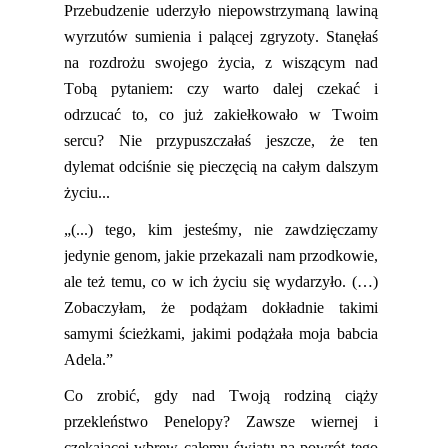
Przebudzenie uderzyło niepowstrzymaną lawiną
wyrzutów sumienia i palącej zgryzoty. Stanęłaś
na rozdrożu swojego życia, z wiszącym nad
Tobą pytaniem: czy warto dalej czekać i
odrzucać to, co już zakiełkowało w Twoim
sercu? Nie przypuszczałaś jeszcze, że ten
dylemat odciśnie się pieczęcią na całym dalszym
życiu...
„(...) tego, kim jesteśmy, nie zawdzięczamy
jedynie genom, jakie przekazali nam przodkowie,
ale też temu, co w ich życiu się wydarzyło. (…)
Zobaczyłam, że podążam dokładnie takimi
samymi ścieżkami, jakimi podążała moja babcia
Adela.”
Co zrobić, gdy nad Twoją rodziną ciąży
przekleństwo Penelopy? Zawsze wiernej i
czekającej wbrew całemu światu na powrót tego