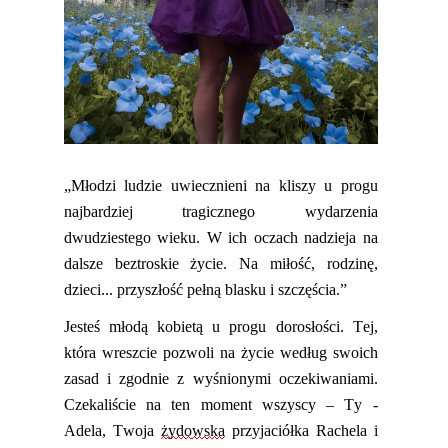
„Młodzi ludzie uwiecznieni na kliszy u progu
najbardziej tragicznego wydarzenia
dwudziestego wieku. W ich oczach nadzieja na
dalsze beztroskie życie. Na miłość, rodzinę,
dzieci... przyszłość pełną blasku i szczęścia.”
Jesteś młodą kobietą u progu dorosłości. Tej,
która wreszcie pozwoli na życie według swoich
zasad i zgodnie z wyśnionymi oczekiwaniami.
Czekaliście na ten moment wszyscy – Ty -
Adela, Twoja
ży
do
wska
przyjaciółka Rachela i