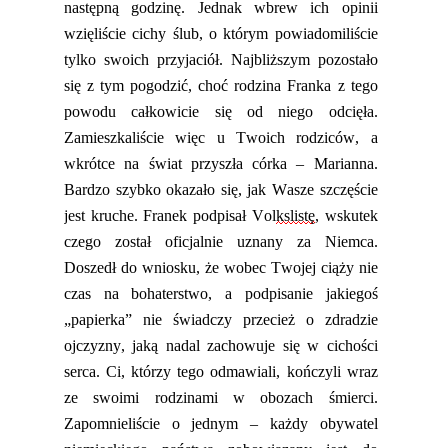
następną godzinę. Jednak wbrew ich opinii
wzięliście cichy ślub, o którym powiadomiliście
tylko swoich przyjaciół. Najbliższym pozostało
się z tym pogodzić, choć rodzina Franka z tego
powodu całkowicie się od niego odcięła.
Zamieszkaliście więc u Twoich rodziców, a
wkrótce na świat przyszła córka – Marianna.
Bardzo szybko okazało się, jak Wasze szczęście
jest kruche. Franek podpisał Vol
kslistę
, wskutek
czego został oficjalnie uznany za Niemca.
Doszedł do wniosku, że wobec Twojej ciąży nie
czas na bohaterstwo, a podpisanie jakiegoś
„papierka” nie świadczy przecież o zdradzie
ojczyzny,
jaką
nadal zachowuje się w cichości
serca. Ci, którzy tego odmawiali, kończyli wraz
ze swoimi rodzinami w obozach śmierci.
Zapomnieliście o jednym – każdy obywatel