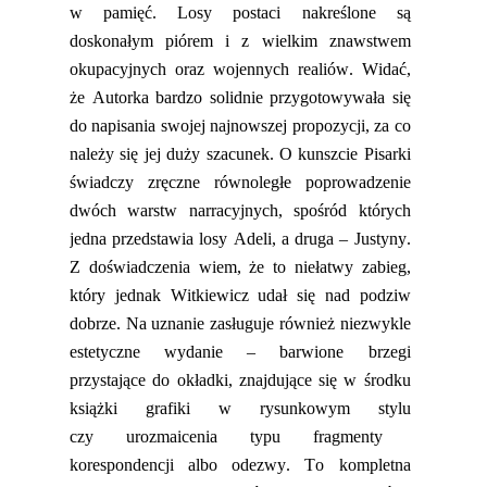
w pamięć. Losy postaci nakreślone są
doskonałym piórem i z wielkim znawstwem
okupacyjnych oraz wojennych realiów. Widać,
ż
e Autorka bardzo solidnie przygotowywała się
do napisania swojej najnowszej propozycji, za co
należy się jej duży szacunek. O kunszcie Pisarki
świadczy
zręczne równoległe po
prowadzenie
dwóch warstw narracyjnych,
spośród
których
jedna przedstawia losy Adeli, a druga – Justyny.
Z doświadczenia wiem, że to niełatwy zabieg,
który jednak Witkiewicz udał się
nad podziw
dobrze.
Na uznanie zasługuje również niezwykle
estetyczne wydanie – barwione brzegi
przystające do okładki, znajdując
e się w środku
książki grafiki w rysunkowym stylu
czy
urozmaicenia typu fragmenty
korespondencji
albo
odezwy. To kompletna