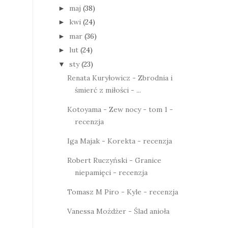
maj
(38)
►
kwi
(24)
►
mar
(36)
►
lut
(24)
►
sty
(23)
▼
Renata Kuryłowicz - Zbrodnia i
śmierć z miłości - ...
Kotoyama - Zew nocy - tom 1 -
recenzja
Iga Majak - Korekta - recenzja
Robert Ruczyński - Granice
niepamięci - recenzja
Tomasz M Piro - Kyle - recenzja
Vanessa Możdżer - Ślad anioła