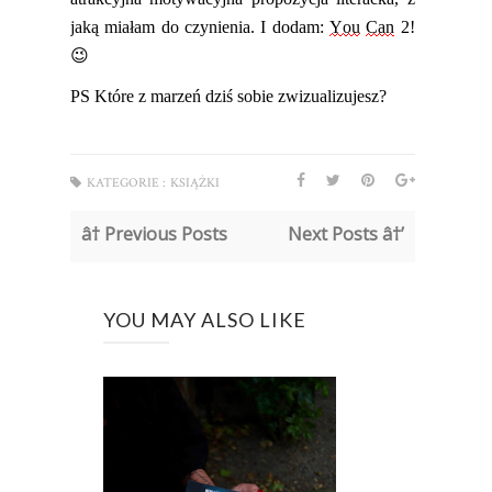
jaką miałam do czynienia. I dodam:
You
Can
2!
😉
PS Które z marzeń dziś sobie zwizualizujesz?
KATEGORIE :
KSIĄŻKI
â† Previous Posts
Next Posts â†’
YOU MAY ALSO LIKE