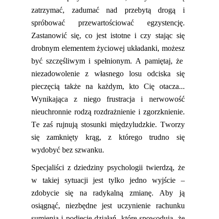
zatrzymać, zadumać nad przebytą drogą i
s
próbować przewartościować egzystencję.
Zastanowić się, co jest
istotne
i czy stając się
drobnym elementem życiowej układanki
,
moż
esz
być szczęśliwym i spełnionym.
A pamiętaj, że
n
iezadowolenie z własnego losu odciska się
pieczęcią także na
każd
ym
, kto Cię otacza..
.
Wynikająca z nie
go
frustracja i nerwowość
nieuchronnie rodzą rozdrażnienie i zgorzknienie
.
Te zaś
rujnują stosunki międzyludzkie. Tworzy
się zamknięty krąg, z którego trudno się
wydobyć bez szwanku.
Specjaliści z dziedziny psychologii twierdzą, że
w takiej sytuacji jest tylko jedno wyjście –
zdobycie się na radykalną zmianę. Aby ją
osiągnąć, niezbędne jest uczynienie rachunku
sumienia i podjęcie działań, które spowodują, że