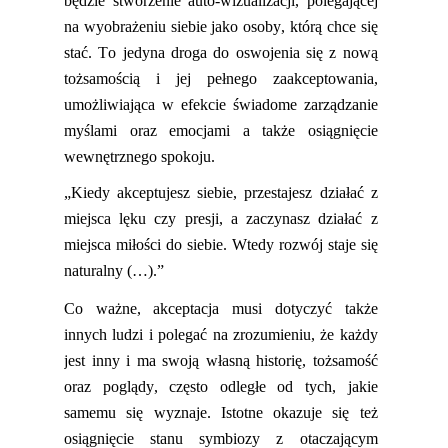
będzie stworzenie auto
-
wizualizacji
,
polegającej
na wyobrażeniu siebie jako osoby, którą chce się
stać. To jedyna droga do oswojenia się z nową
tożsamością i jej pełnego zaakceptowania,
umożliwiająca w efekcie świadome zarządzanie
myślami oraz emocjami a także osiągnięcie
wewnętrznego spokoju.
„Kiedy akceptujesz siebie, przestajesz działać z
miejsca lęku czy presji, a zaczynasz działać z
miejsca miłości do siebie. Wtedy rozwój staje się
naturalny (…).”
Co ważne, akceptacja musi dotyczyć także
innych ludzi i polegać na zrozumieniu, że każdy
jest inny i ma swoją własną historię, tożsamość
oraz poglądy, często odległe od tych
,
jakie
samemu się wyznaje.
Istotne okazuje się też
osiągnięcie stanu symbiozy z otaczającym