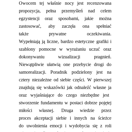
Owocem tej właśnie nocy jest recenzowan
a
propozycja
, peł
na
przemyśleń nad celem
egzystencji oraz sposobami, jakie można
zastosować, aby zaczęła
ona
spełniać
także
prywatne
oczekiwania.
Wypełniają
ją
liczne, bardzo
estetyczne
grafiki i
szablony pomocne w wyrażaniu uczuć
oraz
dokonywaniu wizualizacji pragnień.
Niewątpliwie ułatwią one przebycie drogi do
samorealizacji.
Poradnik podzielony jest na
cztery niezależne od siebie części. W pierwszej
znajdują się wskazówki jak odnaleźć własne ja
oraz
wyjaśniające
do czego niezbędne jest
stworzenie fundamentu w postaci dobrze pojętej
miłości własnej. Druga wiedzie przez
proce
s
akceptacji siebie i innych
na ścieżce
do
uwolnienia emocji i wydobycia się z roli