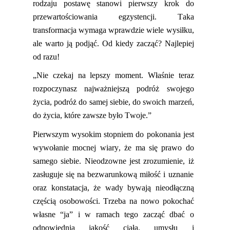
rodzaju postawę stanowi pierwszy krok do
przewartościowania egzystencji. Taka
transformacja wymaga wprawdzie wiele wysiłku,
ale warto ją podjąć. Od
kiedy
zacząć? Najlepiej
od razu!
„Nie czekaj na lepszy moment. Właśnie teraz
rozpoczynasz najważniejszą podróż swojego
życia, podróż do samej siebie, do swoich marzeń,
do życia, które zawsze było Twoje.”
Pierwszym wysokim stopniem do pokonania jest
wywołanie mocnej wiary, że ma się prawo do
samego siebie
. Nieodzowne
jest zrozumienie,
iż
zasługuje się
na
bezwarunkową miłość i uznanie
oraz konstatacja, że
wady bywają nieodłączną
częścią osobowości
.
Trzeba na nowo pokochać
własne “ja”
i w ramach tego zacząć dbać o
odpowiednią jakość ciała, umysłu i