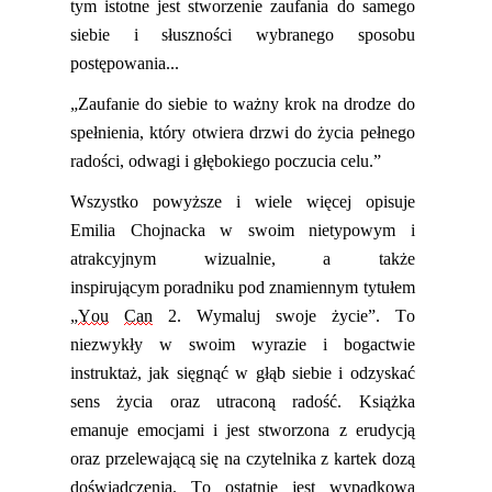
tym istotne jest stworzenie zaufania do samego
siebie i słuszności wybranego sposobu
postępowania
..
.
„Zaufanie do siebie to ważny krok na drodze do
spełnienia, który otwiera drzwi do życia pełnego
radości, odwagi i głębokiego poczucia celu.”
Wszystko
powyższe i
wiele więcej opisuje
Emilia Chojnacka w swoim
nietypowym i
atrakcyjnym wizualnie, a także
inspirującym
poradniku pod znamiennym tytułem
„
You
Can
2. Wymaluj swoje życie”. To
niezwykły w swoim wyrazie i bogactwie
instruktaż, jak sięgnąć w głąb siebie i odzyskać
sens życia oraz utraconą radość. Książka
emanuje emocjami i jest
stworzona
z erudycją
oraz
przelewającą się na czytelnika z kartek
dozą
doświadczenia. To ostatnie jest wypadkową