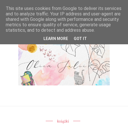
This site uses cookies from Google to deliver its services
and to analyze traffic. Your IP address and user-agent are
shared with Google along with performance and security
metrics to ensure quality of service, generate usage
statistics, and to detect and address abuse.
LEARN MORE
GOT IT
książki