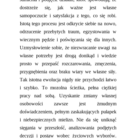
dostrzeże się
,
jak ważne jest własne
samopoczucie i
satysfakcja
z tego
,
co się robi.
Istotą tego procesu jest odkrycie siebie na nowo,
odrzucenie przebytych traum, egzystowania w
wiecznym pędzie i poświęcania się dla innych.
Uzmysłowienie sobie, że niezwracanie uwagi na
własne potrzeby jest drogą donikąd i wiedzie
prosto w przepaść rozczarowania, zmęczenia,
przygnębienia
oraz
braku
wiary we własne siły.
T
ak istotna ewolucja nigdy nie przychodzi łatwo
i szybko. To mozolna ścieżka, pełna ciężkiej
pracy nad sobą. Uzyskanie zmiany własnej
osobowości zawsze jest żmudnym
doświadczeniem, pełnym zaskakujących pułapek
i niebezpiecznych mielizn. Nie da się uniknąć
sięgania w przeszłość, analizowania podjętych
decyzji i postaw wobec życiowych wyborów.