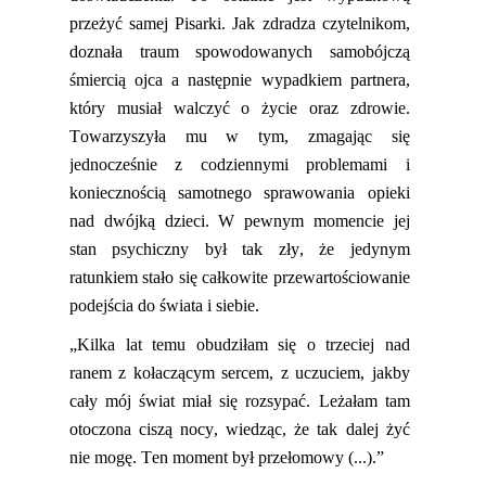
przeżyć samej
P
isarki.
Jak zdradza czytelnikom,
doznała
traum spowodowanych samobójczą
śmiercią ojca a następnie wypadkiem partnera,
który musiał walczyć o życie
oraz
zdrowi
e
.
Towarzyszyła mu w tym, zmagając się
jednocześnie z codziennymi problemami i
koniecznością samotnego sprawowania opieki
nad dwójką dzieci. W pewnym momencie jej
stan psychiczny był tak zły, że jedynym
ratunkiem stało się całkowite przewartościowanie
podejścia do świata i siebie.
„Kilka lat temu obudziłam się o trzeciej nad
ranem z kołaczącym sercem, z uczuciem, jakby
cały mój świat miał się rozsypać. Leżałam tam
otoczona ciszą nocy, wiedząc, że tak dalej żyć
nie mogę. Ten moment był przełomowy (...)
.
”