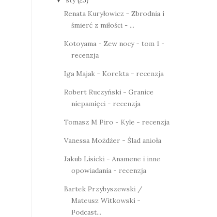
sty
(23)
▼
Renata Kuryłowicz - Zbrodnia i
śmierć z miłości - ...
Kotoyama - Zew nocy - tom 1 -
recenzja
Iga Majak - Korekta - recenzja
Robert Ruczyński - Granice
niepamięci - recenzja
Tomasz M Piro - Kyle - recenzja
Vanessa Możdżer - Ślad anioła
Jakub Lisicki - Anamene i inne
opowiadania - recenzja
Bartek Przybyszewski /
Mateusz Witkowski -
Podcast...