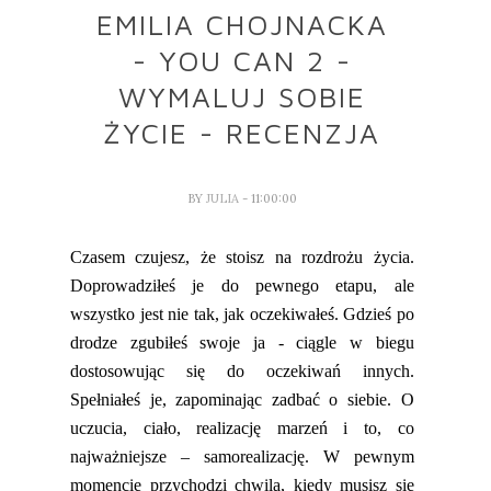
EMILIA CHOJNACKA
- YOU CAN 2 -
WYMALUJ SOBIE
ŻYCIE - RECENZJA
BY
JULIA
- 11:00:00
Czasem czujesz, że stoisz na rozdrożu życia
.
Doprowadzi
łeś
je do pewnego etapu,
ale
wszystko jest nie tak, jak oczekiwałeś.
Gdzieś po
drodze z
gubiłeś
swoje ja
-
ciągle w biegu
dostosowując się do oczekiwań innych.
Spełniałeś je, zapominając zadbać o siebie.
O
uczucia, ciało, realizację marzeń i to
,
co
najważniejsze – samorealizację. W pewnym
momencie przychodzi chwila, kiedy
musisz
się