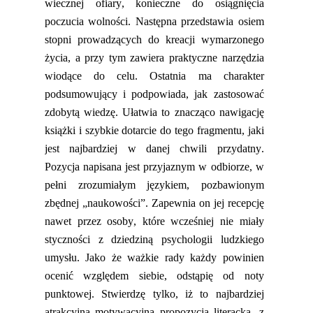
wiecznej ofiary,
konieczne
do osiągnięcia
poczucia wolności. Następna przedstawia
osiem
stopni prowadzących
do kreacji wymarzonego
życia,
a przy tym
zawiera praktyczne narzędzia
wiodące do celu.
Ostatnia ma charakter
podsumowujący
i podpowiada
,
jak
zastosować
zdobytą wiedzę. Ułatwia to znacząco nawigację
książki i szybkie dotarcie do tego fragmentu, jaki
jest najbardziej w danej chwili przydatny.
Pozycja napisana jest przyjaznym w odbiorze, w
pełni zrozumiałym językiem, pozbawionym
zbędnej „naukowości”. Zapewnia on jej recepcję
nawet przez osoby, które wcześniej nie miały
styczności z dziedziną psychologii ludzkiego
umysłu.
Jako że ważkie rady każdy powinien
ocenić względem siebie, odstąpię od noty
punktowej. Stwierdzę tylko, iż to najbardziej
atrakcyjna motywacyjna p
ropozycja literacka, z