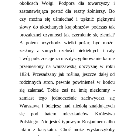
okolic
ach
Wołgi. Podp
ora dla towarzyszy i
zastanawiająca postać dla reszty żołnierzy. Bo
czy można się uśmiechać i tęsknić pięknymi
słowy do ukochanych krajobrazów podczas tak
prozaicznej czynności jak czernienie się ziemią?
A potem przychodzi wielki pożar, być może
zesłany z samych czeluści piekielnych i cały
Twój
pułk
zostaje
za niezdyscyplinowanie karnie
przeniesiony na warszawską obczyznę
w roku
1824
. Przesadzany jak roślina,
jeszcze dalej od
rodzinnych stron,
pewnie powinieneś w końcu
się załamać
. Tobie zaś na imię niezłomny -
zamiast tego jednocześnie zachwycasz się
Warszawą i bolejesz nad niedolą znajdujących
się pod
batem mieszkańców Królestwa
Polskiego.
Nie jesteś typowym Rosjaninem albo
takim z karykatur. Choć może wystarczyłoby