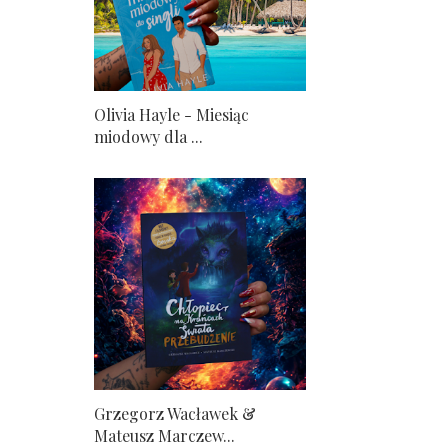
Olivia Hayle - Miesiąc
miodowy dla ...
Grzegorz Wacławek &
Mateusz Marczew...