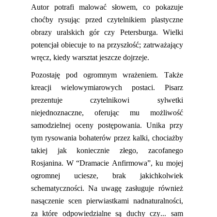
Autor potrafi malować słowem, co pokazuje
cho
ć
by rysując przed czytelnikiem plastyc
zne
obrazy uralskich gór czy Petersburga. Wielki
potencjał obiecuje to na przyszłość; zatrważający
wręcz, kiedy warsztat jeszcze dojrzeje.
Pozostaję pod ogromnym wrażeniem. Także
kreacji
wielowymiarowych
postaci. Pisarz
prezentuje czytelnikowi sylwetki
niejednoznaczne,
oferu
jąc mu możliwość
samodzielnej oceny postępowania. Unika przy
tym rysowania bohater
ów przez kalki, chociażby
takie
j
jak koniecznie złego, zacofanego
Rosjanina. W “Dramacie
Anfirmowa
”
,
ku mojej
ogromnej uciesze
,
brak jakichkolwiek
schem
atyczności. Na uwagę zasługuje również
nasączenie scen pierwiastkami nadnaturalności,
za które odpowiedzialne
są
duchy czy... sam