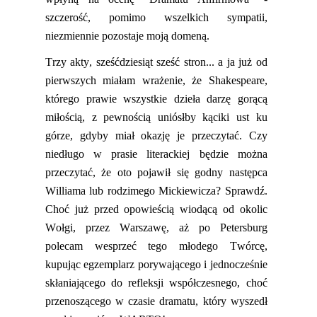
szczerość, pomimo wszelkich sympatii,
niezmiennie pozostaje moją domeną.
Trzy akty, sześćdziesiąt sześć stron...
a ja już od
pierwszych miałam wrażenie, że Shakespeare,
którego prawie wszystkie dzieła darzę gorącą
miłością, z pewnością uniósłby kąciki ust ku
górze, gdyby miał okazję je przeczytać. Czy
niedługo w prasie literackiej będzie można
przeczytać, że oto
pojawił się godny następca
Williama lub rodzimego Mickiewicza? Sprawdź.
Choć już przed opowieścią wiodącą od okolic
Wołgi, przez Warszawę, aż po Petersburg
polecam wesprzeć tego młodego Twórcę,
ku
pując egzemplarz porywającego i jednocześnie
skłaniającego do refleksji
współczesnego, choć
przenoszącego w czasie
dramatu, który wyszedł