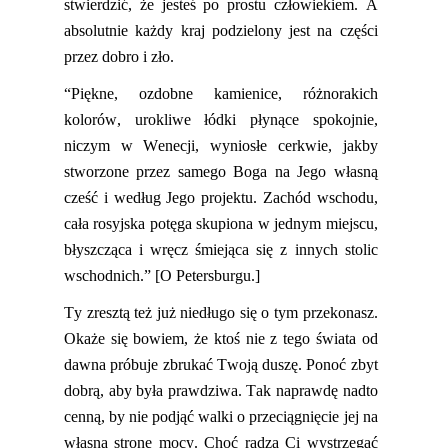
stwierdzić, że jesteś po prostu człowiekiem. A
absolutnie każdy kraj podzielony jest na części
przez dobro i zło.
“Piękne, ozdobne kamienice, różnorakich
kolorów, urokliwe łódki płynące spokojnie,
niczym w Wenecji, wyniosłe cerkwie, jakby
stworzone
przez samego Boga na Jego własną
cześć i według Jego projektu. Zachód wschodu,
cała rosyjska potęga skupiona w jednym miejscu,
błyszcząca i wręcz śmiejąca się z innych stolic
wschodnich.” [O Petersburgu.]
Ty zresztą też już niedługo się o tym przekonasz.
Okaże się bowiem, że ktoś nie z tego świata od
dawna próbuje zbrukać Twoją duszę. Ponoć zbyt
dobrą, aby była prawdziwa. Tak naprawdę nadto
cenną, by nie podjąć walki o przeciągnięcie jej
na
własną stronę mocy. Choć radzą Ci wystrzegać