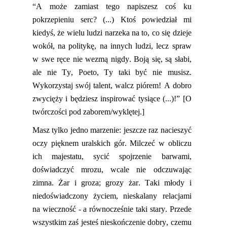
“A może z
amiast tego napiszesz coś ku
pokrzepieniu serc? (...) Ktoś powiedział mi
kiedyś, że wielu ludzi narzeka na to, co się dzieje
wokół, na politykę, na innych ludzi,
lecz spraw
w swe ręce nie wezmą nigdy. Boją się, są słabi,
ale nie Ty, Poeto, Ty taki być nie musisz.
Wykorzystaj swój talent, walcz piórem! A dobro
zwycięży i będziesz inspirować tysiące (...)!”
[O
twórczości pod zaborem/wyklętej.]
Masz tylko jedno marzenie: jeszcze raz nacieszyć
oczy pięknem uralskich gór. Milczeć w obliczu
ich majestatu, sycić spojrzenie barwami,
doświadczyć mrozu, wcale nie odczuwając
zimna.
Żar i groza; grozy żar.
Taki młody i
niedoświadczony życiem, nieskalany relacjami
na wieczność - a
rów
nocześnie taki stary. Przede
wszystkim
zaś
jesteś nieskończenie dobry,
czemu