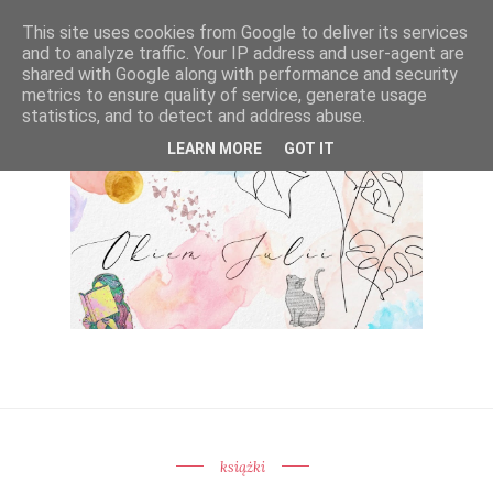
This site uses cookies from Google to deliver its services
and to analyze traffic. Your IP address and user-agent are
shared with Google along with performance and security
metrics to ensure quality of service, generate usage
statistics, and to detect and address abuse.
LEARN MORE
GOT IT
książki