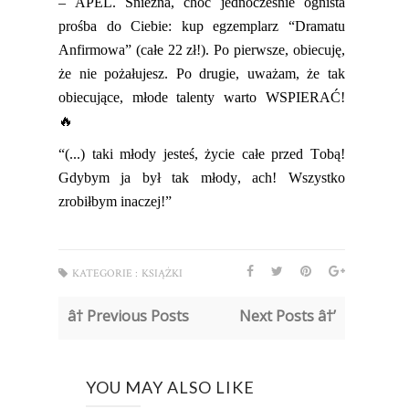
– APEL. Śnieżna, choć jednocześnie ognista
prośba do Ciebie: kup egzemplarz “Dramatu
Anfirmowa
”
(całe 22 zł!)
. Po pierwsze, obiecuję,
że nie pożałujesz. Po drugie, uważam, że tak
obiecujące,
młode talenty warto WSPIERAĆ!
🔥
“(...) taki młody jesteś, życie całe przed Tobą!
Gdybym ja był tak młody, ach! Wszystko
zrobiłbym inaczej!”
KATEGORIE :
KSIĄŻKI
â† Previous Posts
Next Posts â†’
YOU MAY ALSO LIKE