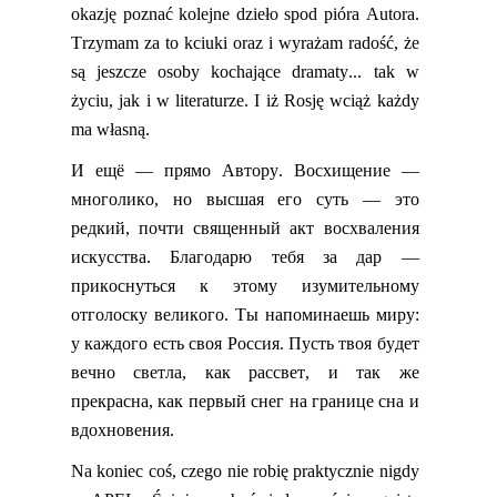
okazję poznać kolejne dzieło spod pióra Autora.
T
rzymam za to kciuki
oraz
i wyrażam radość, że
są jeszcze osoby kochające dramaty...
tak w
życiu, jak i w literaturze.
I iż Rosję wciąż każdy
ma własną.
И
ещё
—
прямо
Автору
.
Восхищение
—
многолико
,
но
высшая
его
суть
—
это
редкий
,
почти
священный
акт
восхваления
искусства
.
Благодарю
тебя
за
дар
—
прикоснуться
к
этому
изумительному
отголоску
великого
.
Ты
напоминаешь
миру
:
у
каждого
есть
своя
Россия
.
Пусть
твоя
будет
вечно
светла
,
как
рассвет
,
и
так
же
прекрасна
,
как
первый
снег
на
границе
сна
и
вдохновения
.
Na koniec coś, czego nie robię praktycznie nigdy