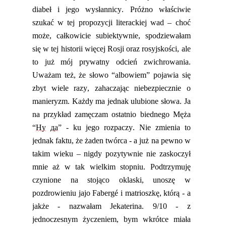
diabeł i jego wysłannicy. Próżno
właściwie
szukać w tej propozycji
litera
c
kiej wad –
choć
może, całkowicie subiektywnie, spodziewałam
się w tej historii więcej Rosji oraz rosyjskości, ale
to już mój prywatny odcień zwichrowania.
Uważam też, że słowo “albowiem” pojawia się
zbyt wiele razy, zahaczając niebezpiecznie o
manieryzm.
Każdy ma jednak ulubione słowa. Ja
na przykład zamęczam ostatnio biednego Męża
“
Ну
да
” - ku jego rozpaczy.
Nie zmienia to
jednak faktu, że żaden twórca -
a już na pewno w
takim wieku – nigdy pozytywnie nie zaskoczył
mnie aż w tak wielkim stopniu. Podtrzymuję
czynione na stojąco oklaski, unoszę w
pozdrowieniu jajo
F
abergé
i matrioszkę, którą - a
jakże - nazwałam Jekaterina.
9/10 - z
jednoczesnym życzeniem, bym wkrótce miała