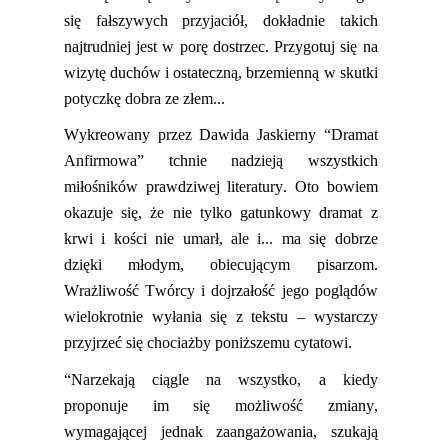
się fałszywych przyjaciół, dokładnie takich
najtrudniej jest w porę dostrzec.
Przygotuj się na
wizytę duchów i ostateczną, brzemienną w skutki
potyczkę dobra ze złem...
Wykreowany przez Dawida
Jaskierny
“Dramat
Anfirmowa
” tchnie nadzieją wszystkich
miłośników prawdziwej literatury. Oto bowiem
okazuje się, że nie tylko gatunkowy dramat
z
krwi i kości
nie umarł, ale
i...
ma się dobrze
dzięki młodym, obiecującym
pisarz
om.
Wrażliwość Twórcy i dojrzałość jego poglądów
wielokrotnie wyłania się z tekstu – wystarczy
pr
zyjrzeć się chociażby poniższemu cytatowi.
“Narzekają ciągle na wszystko, a kiedy
proponuje im się możliwość zmiany,
wymagającej jednak zaangażowania,
szukają