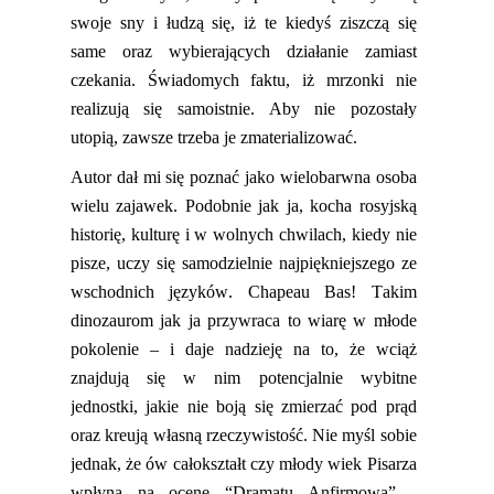
swoje sny i łudzą się, iż te kiedyś ziszczą się
same oraz
wybierających działanie zamiast
czekania. Świadomych faktu, iż mrzonk
i nie
realizują się samoistnie. Aby nie pozostały
utopią, zawsze trzeba
je
zmaterializować
.
Autor dał mi się poznać jako wielobarwna osoba
wielu
zajawek
. Podobnie jak ja
,
kocha rosyjską
historię, kulturę i w wolnych chwilach, kiedy nie
pisze, uczy się samodzielnie najpiękniejszego ze
wschodni
ch języków.
Chapeau
Bas! Takim
dinozaurom jak ja przywraca to wiarę w młode
pokolenie – i daje nadzieję na to, że wciąż
znajdują się w nim potencjalnie wybitne
jednostki,
jaki
e
nie boją się
zmierzać pod prąd
oraz kreują własną rzeczywistość. Nie myśl sobie
jednak, że
ów całokształt czy młody wiek Pisarza
wpłyną na ocenę “Dramatu
Anfirmowa
” -