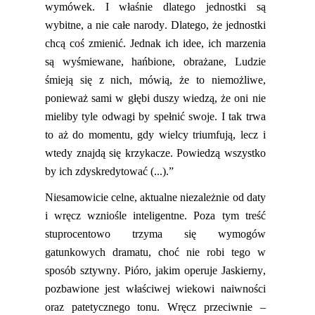
wymówek. I właśnie dlatego jednostki są
wybitne, a nie całe narody. Dlatego, że jednostki
chcą coś zmienić. Jednak ich idee, ich marzenia
są wyśmiewane, hańbione, obrażane, Ludzie
śmieją się z nich, mówią, że to niemożliwe,
ponieważ sami w głębi duszy wiedzą, że oni nie
mieliby tyle odwagi by spełnić swoje. I tak trwa
to aż do momentu, gdy wielcy triumfują, lecz i
wtedy znajdą się krzykacze. Powiedzą wszystko
by ich zdyskredytować (...).”
Niesamowicie celne, aktualne niezależnie od daty
i wręcz wzniośle inteligentne. Poza tym treść
stuprocentowo trzyma się wymogów
gatunkowych dramatu, choć nie robi tego w
sposób sztywny. Pióro, jakim operuje
Jaskierny
,
pozbawione jest właściwej wiekowi naiwności
oraz patetycznego tonu. Wręcz przeciwnie –