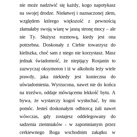
nie może nadziwić się każdy, kogo napotykasz
na swojej drodze.
Niełatwej i naznaczonej złem,
względem
którego większość z pewnością
złamałaby swoją wiarę w jasną stronę mocy – ale
nie Ty. Służysz rozmową, kiedy jest ona
potrzebna. Doskonały z Ciebie
towarzysz do
kieliszka, choć sam z niego nie korzystasz. Masz
jednak świadomość, że niepijący Rosjanin to
zazwyczaj
oksymoron i
iż
w alkoholu leży wiele
prawdy, jaka niekiedy jest koni
eczna do
uświadomienia. Wyrzucona,
nawet
nie do końca
na trzeźwo, oddaje mówiącemu lekkość bytu.
A
bywa, że
wystarczy kogoś wysłuchać, by mu
pomóc.
Jesteś doskonałym
odbiorcą żali
nawet
wówczas, gdy zostajesz oddelegowany do
sadzenia ziemniaków - w zapomnianym przez
cerkiewnego Boga wschodnim zakątku w