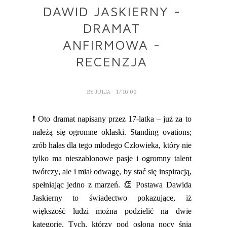
DAWID JASKIERNY -
DRAMAT
ANFIRMOWA -
RECENZJA
BY
JULIA
- 17:16:00
❗
Oto dramat napisany przez 17-latka – już za to
należą się ogromne oklaski.
Standing
ovations
;
zrób
hałas dla tego młodego Człowieka, który nie
tylko ma nieszablonowe pasje i ogromny talent
twórczy, ale i miał odwagę, by stać się inspiracją,
spełniając jedno
z marzeń. 👏 Postawa Dawida
Jaskierny
to
świadectw
o pokazujące, iż
większość ludzi można podzielić na dwie
kategorie. Tych, którzy pod osłoną nocy śnią