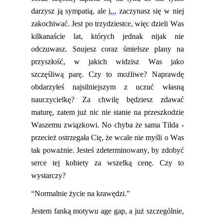
darzysz ją sympatią, ale
i...
zaczynasz się w niej
zakochiwać. Jest po trzydziestce,
więc
dzieli Was
kilkanaście lat, których jednak nijak nie
odczuwasz. Snujesz coraz śmielsze plany na
przyszłość, w jakich widzisz Was jako
szczęśliwą parę. Czy to możliwe? Naprawdę
obdarzyłeś najsilniejszym z uczuć własną
nauczycielkę? Za ch
wilę będziesz zdawać
maturę, zatem już nic nie
stanie
na przeszkodzie
Waszemu związkowi. No chyba że sama Tilda -
przecież ostrzegała Cię, że wcale nie myśli o Was
tak poważnie. Jesteś zdeterminowany, by zdobyć
serce tej kobiety za wszelką cenę
. Czy to
wystarczy?
“Normalnie życie na krawędzi.”
Jestem fanką motywu
age
gap, a już szczególnie,