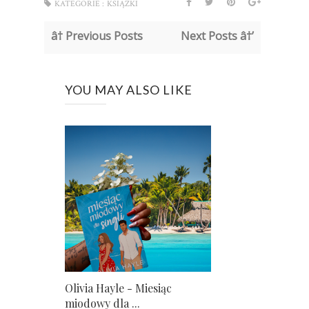
KATEGORIE :
KSIĄŻKI
â† Previous Posts
Next Posts â†’
YOU MAY ALSO LIKE
Olivia Hayle - Miesiąc
miodowy dla ...