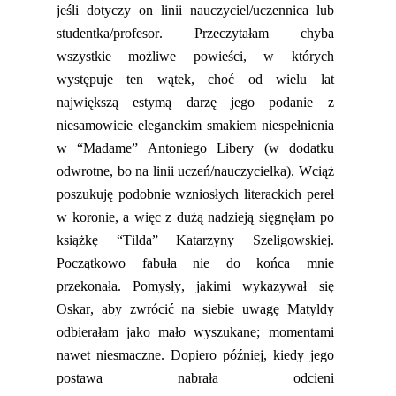
jeśli dotyczy on linii nauczyciel/uczennica lub
studentka/profesor. Przeczytałam chyba
wszystkie możliwe powieści, w których
występuje ten wątek, choć od wielu lat
największą estymą darzę
jego podanie z
niesamowicie eleganckim smakiem niespełnienia
w “Madame” Antoniego Libery
(w dodatku
odwrotne, bo na linii uczeń/nauczycielka)
. Wciąż
poszukuję podobnie wzniosłych literackich pereł
w koronie, a więc z
dużą nadziej
ą
sięgnęłam po
książkę “
Tilda” Katarzyny Szeligowskiej.
Początkowo fabuła nie do końca mnie
przekonała. Pomysły, jakimi wykazywał się
Oskar, aby zwrócić na siebie uwagę Matyldy
odbierałam jako mało wyszukane; momentami
nawet niesmaczne. Dopiero p
óźniej, kiedy jego
postawa nabrała odcieni