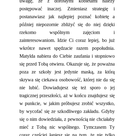
uwagę, że z dorosłymi kobietami należy
postępować inaczej.
Zmieniasz strategię i
postanawiasz jak najlepiej poznać kobietę a
później niepozornie zbliżyć się do niej dzięki
rzekomo wspólnym zajęciom i
zainteresowaniom. Idzie Ci coraz lepiej,
bo już
wkrótce nawet spędzacie razem popołudnia.
Matylda nabiera do Ciebie zaufania i stopniowo
się przed Tobą otwiera. Okazuje się, że poważna
poza ze szkoły jest jedynie maską, za którą
skrywa się ciekawa osobowość, której nie da się
nie lubić. Dowiadujesz się też sporo
o jej
tragicznej przeszłości, aż w końcu znajdujesz się
w punkcie, w jakim próbujesz zrobić wszystko,
by wycofać się ze szkodliwego zakładu. Gdyby
się o nim dowiedziała, z pewnością nie chciałaby
mieć z Tobą nic wspólnego. Tymczasem Ty
coraz częściej łapiesz się na tym, że nie tylko