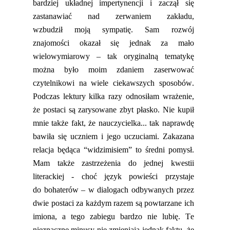
bardziej
układnej
impertynencji i zaczął się
zastanawiać nad zerwaniem zakładu,
wzbudził
moją
sympatię. Sam rozwój
znajomości
okazał się
jednak za mało
wielowymiarowy – tak oryginalną tematykę
można było moim zdaniem zaserwować
czytelnikowi na wiele ciekawszych sposobów.
Podczas lektury kilka
razy odnosiłam wrażenie,
że postaci są zarysowane zbyt płasko.
Nie kupił
mnie także fakt, że nauczycielka... tak naprawdę
bawiła się uczniem i jego uczuciami. Zakazana
relacja będąca “
widzimisiem
” to średni pomysł.
Mam także zastrzeżenia do jednej kwestii
literackiej - choć język powieści przystaje
do
bohaterów
– w dialogach odbywanych przez
dwie postaci za każdym razem są powtarzane ich
imiona, a tego zabiegu bardzo nie lubię. Te
nieznaczne minusy nie zmieniają jednak faktu, że