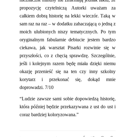
propozycję
czytelniczą
Autorki uważam za
całkiem dobrą historię na l
ekki wieczór. Taką w
sam raz na raz – w dodatku zahaczającą o jed
ną
z
moich ulubionych niszy tematycznych. Po tym
orygina
lnym fabularnie debiucie jestem bardzo
ciekawa, jak warsztat Pisarki rozwinie się w
przyszłości, co z chęcią sprawdzę. Szczególnie,
jeśli i kolejnym razem będę miała dzięki niemu
okazję przenieść się na ten czy inny szkolny
korytarz
i przekonać się, dokąd mnie
doprowadzi
. 7/10
“Ludzie zawsze sami sobie dopowiedzą historię,
która później będzie przekazywana z ust do ust i
coraz bardziej koloryzowana.”