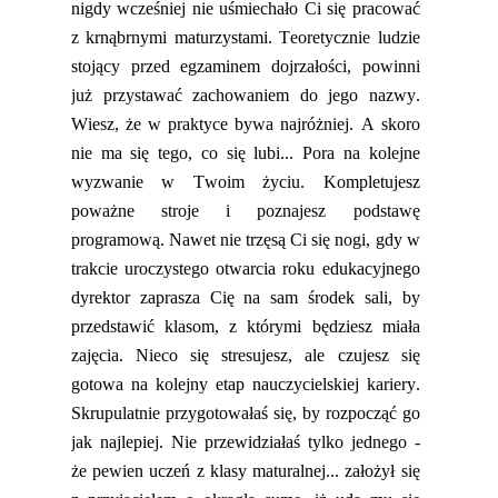
nigdy wcześniej nie uśmiechało Ci się pracować
z krnąbrnymi maturzystami. Teoretycznie ludzie
stojący przed egzaminem dojrzałości, powinni
już przystawać zachowaniem do jego
nazwy.
Wiesz, że w praktyce bywa najróżniej.
A s
koro
nie ma się tego, co się lubi... Pora na kolejne
wyzwanie w Twoim życiu.
Kompletujesz
poważne stroje i
poznajesz
podstawę
programową
.
N
awet nie trzęsą Ci się nogi, gdy w
trakcie
uroczystego otwarcia roku edukacyjnego
dyrektor
zaprasza
Cię na sam środek sali, by
przedstawić klasom, z którymi będziesz miała
zajęcia. Nieco się stresujesz, ale
czujesz się
gotowa na kolejny etap nauczycielskiej kariery.
Skrupulatnie przygotowałaś się, by rozpocząć go
jak najlepiej. Nie przewidziałaś tylko jednego -
że pewien uczeń z klasy maturalnej... założył się