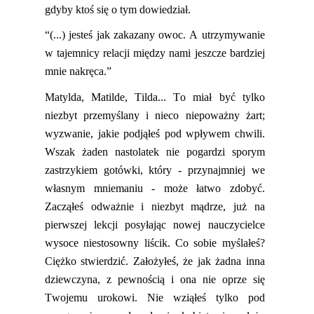
gdyby ktoś się o tym dowiedział.
“(...) jesteś jak zakazany owoc. A utrzymywanie
w tajemnicy relacji między nami jeszcze bardziej
mnie nakręca.”
Matylda,
Matilde
, Tilda... To miał być tylko
niezbyt przemyślany i nieco niepoważny żart;
wyzwanie, jakie podjąłeś pod wpływem chwili.
Wszak żaden nastolatek nie pogardz
i sporym
zastrzykiem gotówki,
który
- przynajmniej we
własnym mniemaniu - może łatwo zdobyć.
Zacząłeś odważnie i niezbyt mądrze, już na
pierwszej lekcji posyłając nowej nauczycielce
wysoce niestosowny liścik. Co sobie myślałeś?
Ciężko stwierdzić. Założyłeś, ż
e jak żadna inna
dziewczyna, z pewnością i ona nie oprze się
Twojemu urokowi. Nie wziąłeś tylko pod