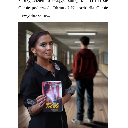
z przyjacielem o okrągłą sum
ę, iż uda mu się
Ciebie poderwać. Okrutne? Na razie dla Ciebie
niewyobrażalne.
..