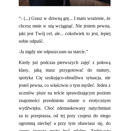
“
- (...) Grasz w dziwną grę... I mam wrażenie, że
chcesz mnie w nią wciągnąć. Nie jestem pewna,
jaki jest Twój cel, ale... cokolwiek to jest, lepiej
sobie odpuść.
-Ja nigdy nie odpuszczam na starcie.”
Kiedy już podczas pierwszych zajęć z połową
klasy, jaką masz przygotować do matury,
spotyka Cię szokując
o-
obraźliwa sytuacja, nie
jesteś pewna, co właściwie o tym myśleć. Jeden z
uczniów pisze na teście sprawdzającym poziom
znajomości prz
edmiotu zdanie o erotycznym
wydźwięku. Choć zdemaskowany natychmiast
za to przeprasza, od tej pory czujesz do niego
ogromną niechęć a przy tym obawiasz się, do
czego
jeszcze
może być zdolny.
Zrobiwszy