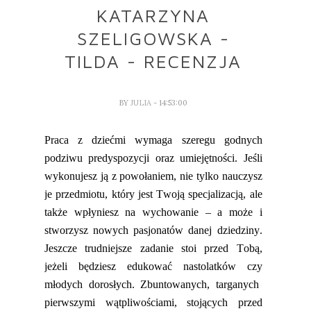
KATARZYNA
SZELIGOWSKA -
TILDA - RECENZJA
BY
JULIA
- 14:53:00
Praca z dziećmi wymaga szeregu godnych
podziwu predyspozycji oraz umiejętności. Jeśli
wykonujesz ją z powołaniem, nie tylko nauczysz
je
przedmiotu, który jest
Twoją
specjalizacją, ale
także wpłyniesz na wychowanie – a może i
stworzysz
nowych pasjonatów
danej dziedziny
.
Jeszcze trudniejsze zadanie stoi przed Tobą,
jeżeli będziesz
edukować
nastolatków
czy
młodych dorosłych. Zbuntowanych, targanych
pierwszymi wątpliwościami, stojących przed