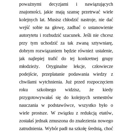
poważnymi
decyzjami i nawiązujących
znajomości, jakie mają szansę przetrwać wiele
kolejnych lat. Musisz chłodzić nastroje, nie dać
wejść sobie na głowę, zadbać o ustanowienie
autorytetu i rozbudz
ić szacunek. Jeśli nie chcesz
przy tym uchodzić za tak zwaną
sztywniarę
,
dobrym rozwiązaniem będzie również ustalenie,
jak najlepiej trafić do tej
konkretnej grupy
młodzieży. Oryginalne lekcje, człowiecze
podejście, przeplatanie podawania wiedzy z
chwi
lami wytchnienia. Już przed rozpoczęciem
roku szkolnego widzisz, że kiedy
przygotowywałaś się do kolejnych semestrów
nauczania w podstawówce, wszystko było o
wiele prostsze. W związku z redukcją etatów,
zostałaś jednak zmuszona do
znalezienia nowego
zatrudnienia. Wybór padł na szkołę średnią, choć