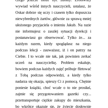
wywiad wśród innych nauczycieli, ustalasz, że
Oskar dobrze się uczy i czasem tylko dopuszcza
niewybrednych żartów, głównie za sprawą mniej
ułożonego przyjaciela o imieniu Jakub. Na razie
nie informujesz o
zaszłej
sytuacji dyrekcji
i
postanawiasz go obserwować. Tylko że... za
każdym razem, kiedy spoglądasz na niego
podczas lekcji - zauważasz, iż i on patrzy na
Ciebie. I to wcale nie tak, jak powinien zerkać
uczeń na nauczycielkę. Problem eskaluje,
bowiem podczas każdych zajęć próbuje
flirtować
z Tobą podczas odpowiedzi
,
a kiedy tylko
nadarza się okazja, spieszy Ci z pomocą. Chętnie
poniesie książki, choć wcale o to nie prosiłaś,
zajmie się przygotowaniem gazetki czy...
przetransportuje ciężkie zakupy do mieszkania,
bo wkrótce okazuje się, że
żyjecie
dosłownie