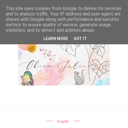
This site uses cookies from Google to deliver its services
and to analyze traffic. Your IP address and user-agent are
shared with Google along with performance and security
metrics to ensure quality of service, generate usage
statistics, and to detect and address abuse.
LEARN MORE
GOT IT
książki