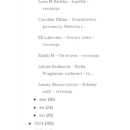
Lena M Bielska - Lustful -
recenzja
Caroline Elkins - Dziedzictwo
przemocy. Historia i...
Eli Labrentz - Gorycz żółci -
recenzja
Sandy M - On tu jest - recenzja
Adrian Bednarek - Stella.
Pragnienie wolności - re...
Janusz Muzyczyszyn - Szklany
sufit - recenzja
mar
(36)
►
lut
(24)
►
sty
(23)
►
2024
(292)
►