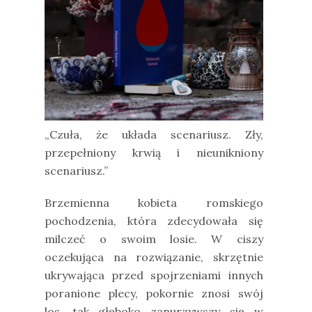
„Czuła, że układa scenariusz. Zły,
przepełniony krwią i nieunikniony
scenariusz.”
Brzemienna kobieta romskiego
pochodzenia, która zdecydowała się
milczeć o swoim losie. W ciszy
oczekująca na rozwiązanie, skrzętnie
ukrywająca przed spojrzeniami innych
poranione plecy, pokornie znosi swój
los, tak głęboko zanurzywszy się w