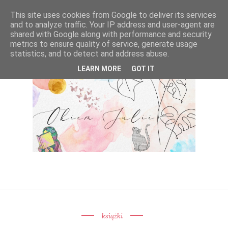
This site uses cookies from Google to deliver its services
and to analyze traffic. Your IP address and user-agent are
shared with Google along with performance and security
metrics to ensure quality of service, generate usage
statistics, and to detect and address abuse.
LEARN MORE
GOT IT
książki