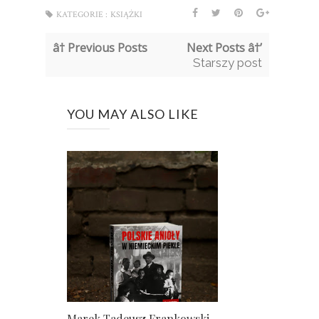
KATEGORIE :
KSIĄŻKI
â† Previous Posts
Next Posts â†’
Starszy post
YOU MAY ALSO LIKE
Marek Tadeusz Frankowski