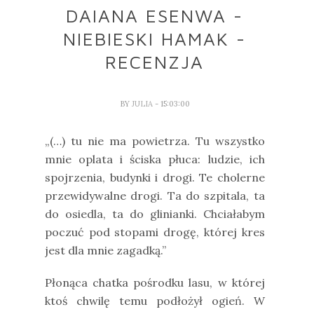
DAIANA ESENWA -
NIEBIESKI HAMAK -
RECENZJA
BY
JULIA
- 15:03:00
„(…) tu nie ma powietrza. Tu wszystko
mnie oplata i ściska płuca: ludzie, ich
spojrzenia, budynki i drogi. Te cholerne
przewidywalne drogi. Ta do szpitala, ta
do osiedla, ta do glinianki. Chciałabym
poczuć pod stopami drogę, której kres
jest dla mnie zagadką.”
Płonąca chatka pośrodku lasu, w której
ktoś chwilę temu podłożył ogień. W