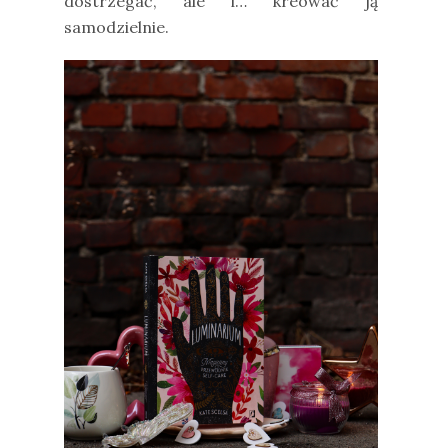
dostrzegać, ale i… kreować ją
samodzielnie.