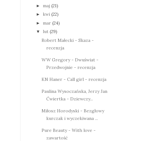
maj
(21)
►
kwi
(22)
►
mar
(24)
►
lut
(29)
▼
Robert Małecki - Skaza -
recenzja
WW Gregory - Dwuświat -
Przedwojnie - recenzja
KN Haner - Call girl - recenzja
Paulina Wysoczańska, Jerzy Jan
Ćwiertka - Dziewczy...
Miłosz Horodyski - Bezgłowy
kurczak i wyczekiwana ...
Pure Beauty - With love -
zawartość