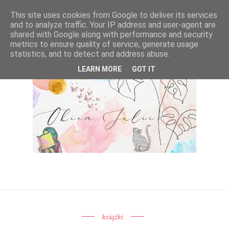
This site uses cookies from Google to deliver its services
and to analyze traffic. Your IP address and user-agent are
shared with Google along with performance and security
metrics to ensure quality of service, generate usage
statistics, and to detect and address abuse.
LEARN MORE
GOT IT
książki