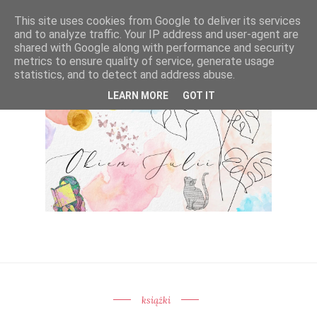
This site uses cookies from Google to deliver its services
and to analyze traffic. Your IP address and user-agent are
shared with Google along with performance and security
metrics to ensure quality of service, generate usage
statistics, and to detect and address abuse.
LEARN MORE
GOT IT
książki