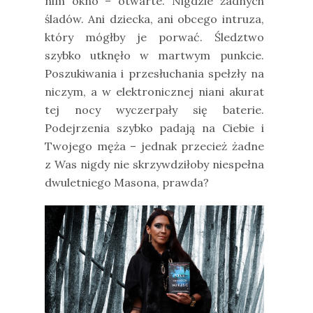
nim okno – otwarte. Nigdzie żadnych
śladów. Ani dziecka, ani obcego intruza,
który mógłby je porwać. Śledztwo
szybko utknęło w martwym punkcie.
Poszukiwania i przesłuchania spełzły na
niczym, a w elektronicznej niani akurat
tej nocy wyczerpały się baterie.
Podejrzenia szybko padają na Ciebie i
Twojego męża – jednak przecież żadne
z Was nigdy nie skrzywdziłoby niespełna
dwuletniego Masona, prawda?