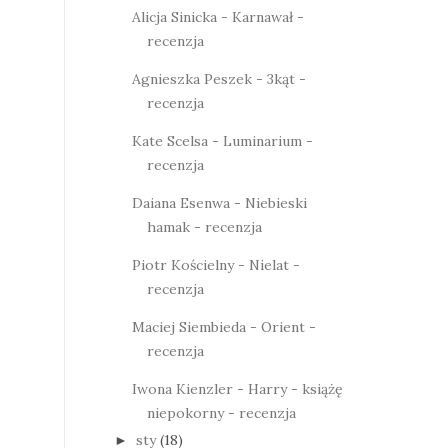
Alicja Sinicka - Karnawał -
recenzja
Agnieszka Peszek - 3kąt -
recenzja
Kate Scelsa - Luminarium -
recenzja
Daiana Esenwa - Niebieski
hamak - recenzja
Piotr Kościelny - Nielat -
recenzja
Maciej Siembieda - Orient -
recenzja
Iwona Kienzler - Harry - książę
niepokorny - recenzja
sty
(18)
►