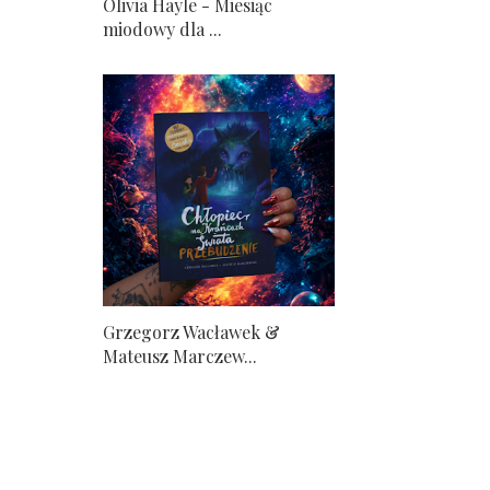
Olivia Hayle - Miesiąc
miodowy dla ...
Grzegorz Wacławek &
Mateusz Marczew...