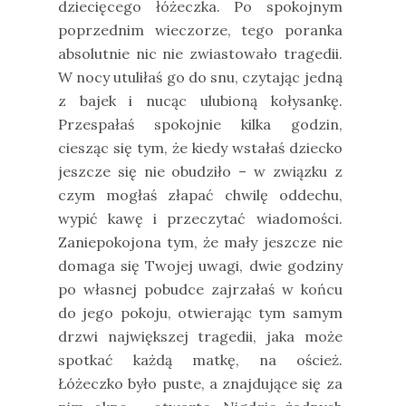
dziecięcego łóżeczka. Po spokojnym
poprzednim wieczorze, tego poranka
absolutnie nic nie zwiastowało tragedii.
W nocy utuliłaś go do snu, czytając jedną
z bajek i nucąc ulubioną kołysankę.
Przespałaś spokojnie kilka godzin,
ciesząc się tym, że kiedy wstałaś dziecko
jeszcze się nie obudziło – w związku z
czym mogłaś złapać chwilę oddechu,
wypić kawę i przeczytać wiadomości.
Zaniepokojona tym, że mały jeszcze nie
domaga się Twojej uwagi, dwie godziny
po własnej pobudce zajrzałaś w końcu
do jego pokoju, otwierając tym samym
drzwi największej tragedii, jaka może
spotkać każdą matkę, na oścież.
Łóżeczko było puste, a znajdujące się za