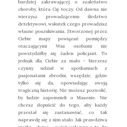
bardziej zakrawającej o szaleństwo
choroby, która Cię toczy. Od dawna nie
wierzysz prowadzącemu śledztwo
detektywowi, wskutek czego prowadzisz
własne poszukiwania. Stworzonej przez
Ciebie mapy powiązań pomiędzy
otaczającymi Was osobami nie
powstydziłby się żaden policjant. To
jednak dla Ciebie za mało – bierzesz
czynny udział w spotkaniach z
pasjonatami zbrodni, wszędzie, gdzie
tylko się da, opowiadając swoją
tragiczną historię. Nie możesz pozwolić,
by ludzie zapomnieli o Masonie. Nie
chcesz dopuścić do tego, aby każdy
przestał się zastanawiać, co tak
naprawdę się z nim stało. Jak prawdziwa
matka – lwica – wciąż walczysz o to, by