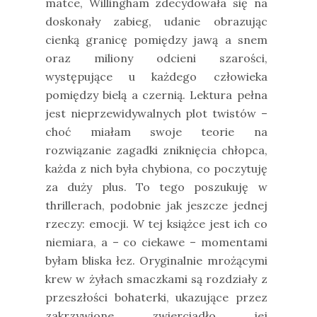
matce, Willingham zdecydowała się na
doskonały zabieg, udanie obrazując
cienką granicę pomiędzy jawą a snem
oraz miliony odcieni szarości,
występujące u każdego człowieka
pomiędzy bielą a czernią. Lektura pełna
jest nieprzewidywalnych plot twistów –
choć miałam swoje teorie na
rozwiązanie zagadki zniknięcia chłopca,
każda z nich była chybiona, co poczytuję
za duży plus. To tego poszukuję w
thrillerach, podobnie jak jeszcze jednej
rzeczy: emocji. W tej książce jest ich co
niemiara, a – co ciekawe – momentami
byłam bliska łez. Oryginalnie mrożącymi
krew w żyłach smaczkami są rozdziały z
przeszłości bohaterki, ukazujące przez
zakrzywione zwierciadło jej