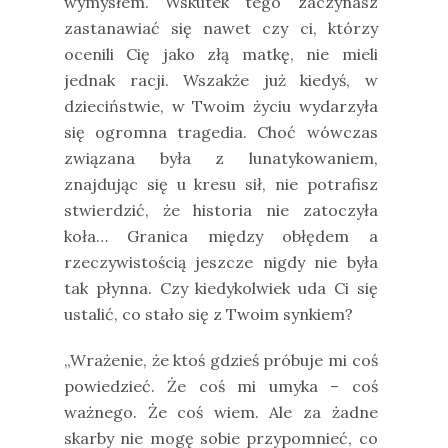
wymysłem. Wskutek tego zaczynasz
zastanawiać się nawet czy ci, którzy
ocenili Cię jako złą matkę, nie mieli
jednak racji. Wszakże już kiedyś, w
dzieciństwie, w Twoim życiu wydarzyła
się ogromna tragedia. Choć wówczas
związana była z lunatykowaniem,
znajdując się u kresu sił, nie potrafisz
stwierdzić, że historia nie zatoczyła
koła… Granica między obłędem a
rzeczywistością jeszcze nigdy nie była
tak płynna. Czy kiedykolwiek uda Ci się
ustalić, co stało się z Twoim synkiem?
„Wrażenie, że ktoś gdzieś próbuje mi coś
powiedzieć. Że coś mi umyka – coś
ważnego. Że coś wiem. Ale za żadne
skarby nie mogę sobie przypomnieć, co