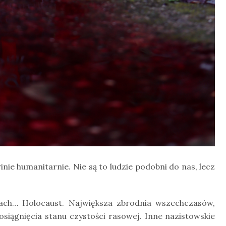
nie humanitarnie. Nie są to ludzie podobni do nas, lecz
bach… Holocaust. Największa zbrodnia wszechczasów,
iągnięcia stanu czystości rasowej. Inne nazistowskie