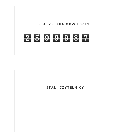
STATYSTYKA ODWIEDZIN
2
5
9
9
9
8
7
STALI CZYTELNICY