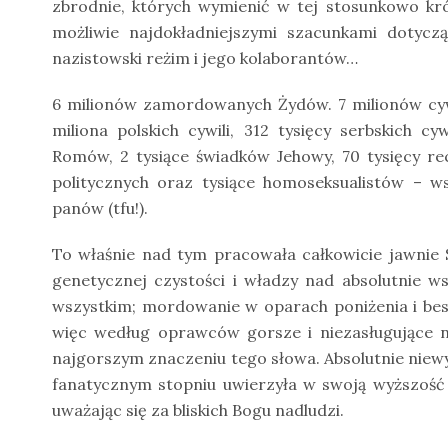
zbrodnie, których wymienić w tej stosunkowo krót
możliwie najdokładniejszymi szacunkami dotycz
nazistowski reżim i jego kolaborantów…
6 milionów zamordowanych Żydów. 7 milionów cywil
miliona polskich cywili, 312 tysięcy serbskich cy
Romów, 2 tysiące świadków Jehowy, 70 tysięcy re
politycznych oraz tysiące homoseksualistów – ws
panów (tfu!).
To właśnie nad tym pracowała całkowicie jawnie S
genetycznej czystości i władzy nad absolutnie w
wszystkim; mordowanie w oparach poniżenia i best
więc według oprawców gorsze i niezasługujące 
najgorszym znaczeniu tego słowa. Absolutnie niewy
fanatycznym stopniu uwierzyła w swoją wyższość
uważając się za bliskich Bogu nadludzi.