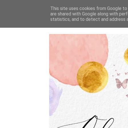
This site uses cookies from Google to d
are shared with Google along with perf
statistics, and to detect and address 