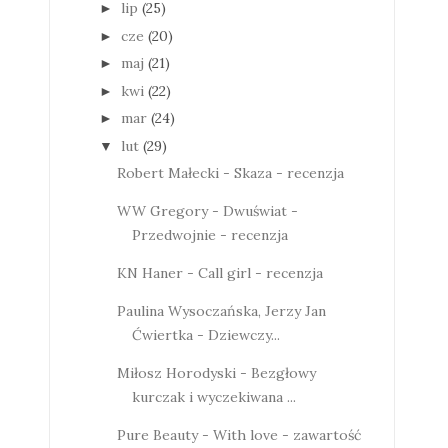
lip
(25)
►
cze
(20)
►
maj
(21)
►
kwi
(22)
►
mar
(24)
►
lut
(29)
▼
Robert Małecki - Skaza - recenzja
WW Gregory - Dwuświat -
Przedwojnie - recenzja
KN Haner - Call girl - recenzja
Paulina Wysoczańska, Jerzy Jan
Ćwiertka - Dziewczy...
Miłosz Horodyski - Bezgłowy
kurczak i wyczekiwana ...
Pure Beauty - With love - zawartość