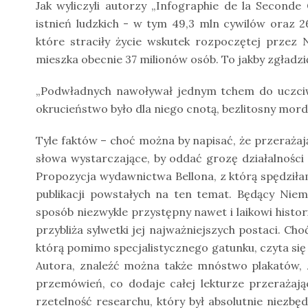
Jak wyliczyli autorzy „Infographie de la Second
istnień ludzkich - w tym 49,3 mln cywilów oraz 26
które straciły życie wskutek rozpoczętej przez
mieszka obecnie 37 milionów osób. To jakby zgładz
„Podwładnych nawoływał jednym tchem do uczciwo
okrucieństwo było dla niego cnotą, bezlitosny mord 
Tyle faktów – choć można by napisać, że przerażaj
słowa wystarczające, by oddać grozę działalności z
Propozycja wydawnictwa Bellona, z którą spędziłam
publikacji powstałych na ten temat. Będący Niem
sposób niezwykle przystępny nawet i laikowi histori
przybliża sylwetki jej najważniejszych postaci. Cho
którą pomimo specjalistycznego gatunku, czyta się
Autora, znaleźć można także mnóstwo plakatów,
przemówień, co dodaje całej lekturze przerażają
rzetelność researchu, który był absolutnie niezb