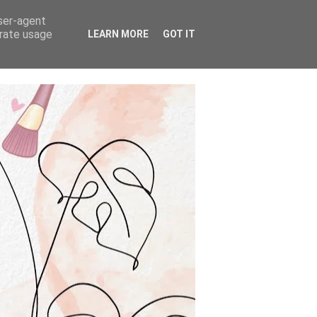
user-agent
erate usage
LEARN MORE
GOT IT