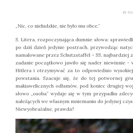
BY
JU
„Nic, co nieludzkie, nie było mu obce.”
S. Litera, rozpoczynająca dumnie słowa: sprawiedli
po dziś dzień jedynie postrach, przywodząc natyc
namalowane przez Schutzstaffel – SS, najbardziej z
zadanie początkowo jawiło się nader niewinnie - 
Hitlera i otrzymywać za to odpowiednio wysokiej g
powstania. Szacuje się, że do tej potwornej grup
makiawelicznych odłamów, pod koniec drugiej woj
słowo „osoba” wydaje się w tym przypadku zdecydo
należących we własnym mniemaniu do jedynej czys
Niewyobrażalne, prawda?