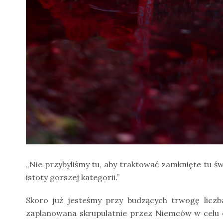
„Nie przybyliśmy tu, aby traktować zamknięte tu świ
istoty gorszej kategorii.”
Skoro już jesteśmy przy budzących trwogę licz
zaplanowana skrupulatnie przez Niemców w celu os