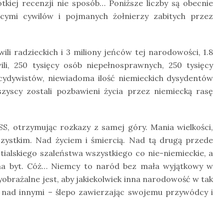
kiej recenzji nie sposób… Poniższe liczby są obecnie
ącymi cywilów i pojmanych żołnierzy zabitych przez
i radzieckich i 3 miliony jeńców tej narodowości, 1.8
wili, 250 tysięcy osób niepełnosprawnych, 250 tysięcy
cydywistów, niewiadoma ilość niemieckich dysydentów
zyscy zostali pozbawieni życia przez niemiecką rasę
S, otrzymując rozkazy z samej góry. Mania wielkości,
szystkim. Nad życiem i śmiercią. Nad tą drugą przede
ialskiego szaleństwa wszystkiego co nie-niemieckie, a
na byt. Cóż… Niemcy to naród bez mała wyjątkowy w
obrażalne jest, aby jakiekolwiek inna narodowość w tak
 nad innymi – ślepo zawierzając swojemu przywódcy i