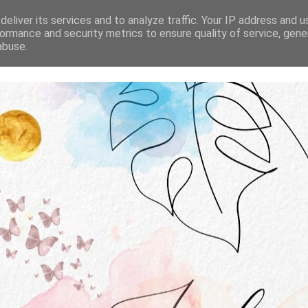
STRONA GŁÓWNA
O MNIE
WSPÓŁPRACA
eliver its services and to analyze traffic. Your IP address and 
ormance and security metrics to ensure quality of service, gen
abuse.