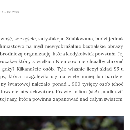
LIA
- 16:52:00
wość, szczęście, satysfakcja. Zdublowana, budzi jednak
hmiastowo na myśl niewyobrażalnie bestialskie obrazy,
brodniczą organizację, która kiedykolwiek powstała. Jej
wszakże który z wielkich Niemców nie chciałby chronić
aży? Kilkanaście osób. Tyle właśnie liczył skład SS u
y, która rozgałęziła się na wiele mniej lub bardziej
ny światowej należało ponad… 900 tysięcy osób (choć
wanie nieadekwatne). Prawie milion (sic!) „nadludzi”,
tej rasy, która powinna zapanować nad całym światem.