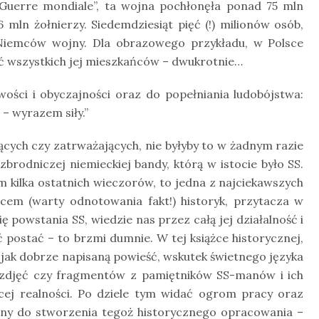
e Guerre mondiale”, ta wojna pochłonęła ponad 75 mln
 mln żołnierzy. Siedemdziesiąt pięć (!) milionów osób,
 Niemców wojny. Dla obrazowego przykładu, w Polsce
ić wszystkich jej mieszkańców – dwukrotnie…
ści i obyczajności oraz do popełniania ludobójstwa:
– wyrazem siły.”
ących czy zatrważających, nie byłyby to w żadnym razie
brodniczej niemieckiej bandy, którą w istocie było SS.
 kilka ostatnich wieczorów, to jedna z najciekawszych
cem (warty odnotowania fakt!) historyk, przytacza w
ę powstania SS, wiedzie nas przez całą jej działalność i
ć postać – to brzmi dumnie. W tej książce historycznej,
 jak dobrze napisaną powieść, wskutek świetnego języka
 zdjęć czy fragmentów z pamiętników SS-manów i ich
cej realności. Po dziele tym widać ogrom pracy oraz
ędny do stworzenia tegoż historycznego opracowania –