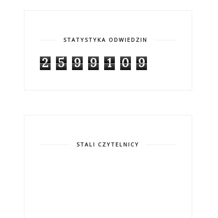
STATYSTYKA ODWIEDZIN
2
5
9
9
1
0
9
STALI CZYTELNICY