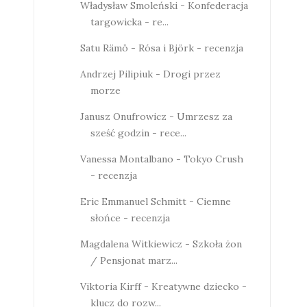
Władysław Smoleński - Konfederacja
targowicka - re...
Satu Rämö - Rósa i Björk - recenzja
Andrzej Pilipiuk - Drogi przez
morze
Janusz Onufrowicz - Umrzesz za
sześć godzin - rece...
Vanessa Montalbano - Tokyo Crush
- recenzja
Eric Emmanuel Schmitt - Ciemne
słońce - recenzja
Magdalena Witkiewicz - Szkoła żon
/ Pensjonat marz...
Viktoria Kirff - Kreatywne dziecko -
klucz do rozw...