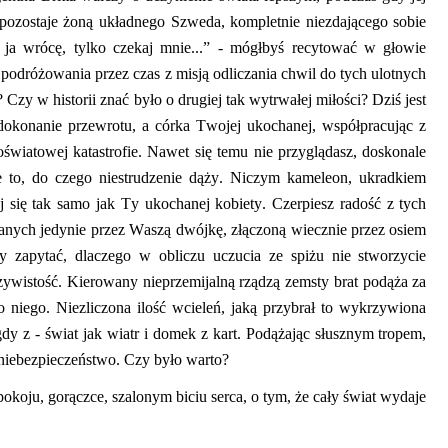
 pozostaje żoną układnego Szweda, kompletnie niezdającego sobie
ja wrócę, tylko czekaj mnie...” - mógłbyś recytować w głowie
 podróżowania przez czas z misją odliczania chwil
do tych ulotnych
zy w historii znać było o drugiej tak wytrwałej miłości? Dziś jest
 dokonanie przew
rotu, a córka Twojej ukochanej, współpracując z
wiatowej katastrofie. Nawet się temu nie przyglądasz, doskonale
 to, do czego niestrudzenie dąży.
Niczym kameleon, ukradkiem
ej się tak samo jak Ty ukochanej kobiety. Czerpiesz radość z tych
any
ch
jedynie przez Waszą
dwójkę, złączoną wiecznie przez osiem
y
zapytać, dlaczego w obliczu uczucia ze spiżu nie stworzycie
ywistość. Kierowany nieprzemijalną rządzą zemsty brat podąża za
do niego.
Niezliczona ilość wcieleń, jaką przybrał to wykrzywiona
dy z - świat jak wiatr i domek z kart.
Podążając słusznym tropem,
 niebezpieczeństwo. Czy było warto?
koju, gorączce, szalonym biciu serca, o tym, że cały świat wydaje