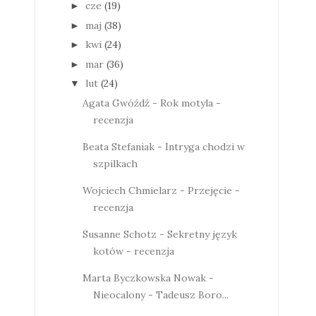
cze
(19)
►
maj
(38)
►
kwi
(24)
►
mar
(36)
►
lut
(24)
▼
Agata Gwóźdź - Rok motyla -
recenzja
Beata Stefaniak - Intryga chodzi w
szpilkach
Wojciech Chmielarz - Przejęcie -
recenzja
Susanne Schotz - Sekretny język
kotów - recenzja
Marta Byczkowska Nowak -
Nieocalony - Tadeusz Boro...