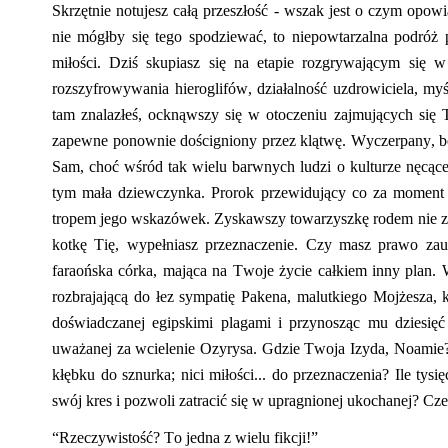
Skrzętnie notujesz całą przeszłość - wszak jest o czym opowi
nie mógłby się tego spodziewać, to niepowtarzalna podróż p
miłości. Dziś skupiasz się na etapie rozgrywającym się
rozszyfrowywania hieroglifów, działalność uzdrowiciela,
myś
tam znalazłeś, ockn
ąwszy się w otoczeniu zajmujących się 
zapewne ponownie dościgniony przez klątwę. Wyczerpany, 
Sam, choć wśród tak wielu barwnych ludzi o kulturze nęcącej
tym mała dziewczynka. Prorok przewidujący co za moment st
tropem jego wskazówek. Zyskawszy towarzyszkę rodem nie z 
kotkę Tię, wypełniasz przeznaczenie. Czy masz prawo zau
faraońska córka,
mająca na Twoje życie całkiem inny plan. 
rozbrajającą do łez sympatię Pakena, malutkiego Mojżesza,
doświadczanej egipskimi plagami i przynosząc mu dziesięć
uważanej za wcielenie Ozyrysa. Gdzie Twoja Izyda, Noamie
kłębku do sznurka; nici miłości... do przeznaczenia? Ile tysi
swój kres i pozwoli zatracić się w
upragnionej
ukochanej?
Czek
“
Rzeczywistość? To jedna z wielu fikcji!”