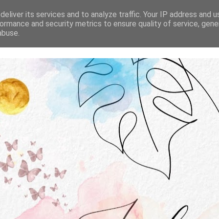
STRONA GŁÓWNA
O MNIE
WSPÓŁPRACA
eliver its services and to analyze traffic. Your IP address and 
ormance and security metrics to ensure quality of service, gen
abuse.