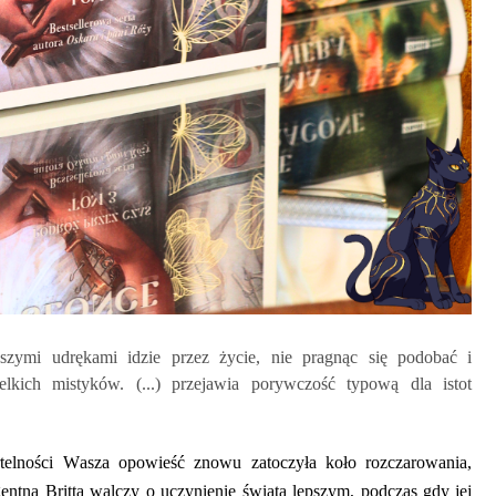
szymi udrękami idzie przez życie, nie pragnąc się podobać i
elkich mistyków. (...)
przejawia porywczość typową dla istot
ertelności Wasza opowieść znowu zatoczyła
koło rozczarowania,
gentna Britta walczy o uczynienie świata lepszym, podczas gdy jej