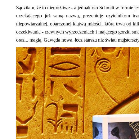
S
ądziłam, że to niemożliwe -
a jednak
oto Schmitt w formie j
urzekającego już samą nazwą, prezentuje czytelnikom t
niepowtarzalnej
, obarczonej klątwą miłości, która trwa od kil
oczekiwania
-
rzewnych wyrzecze
niach
i mającego gorzki smak
oraz... magią.
Gawęda
nowa, lecz starsza niż świat; majsterszt