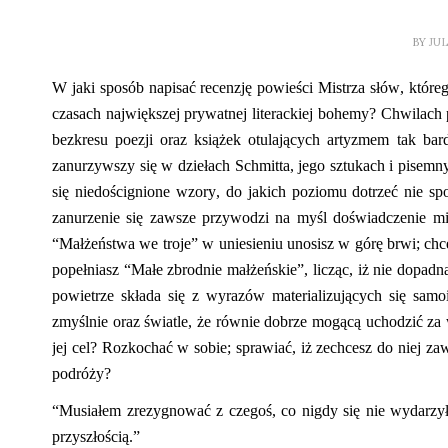
BY
JU
W jaki sposób napisać recenzję powieści Mistrza słów, które
czasach największej
prywatnej
literackiej bohemy?
Chwilach 
bezkresu poezji
oraz książek otulających artyzmem tak bar
zanurzywszy się w
dziełach Schmitta, jego sztukach i pisemn
się niedoścignione wzory, do jakich poziomu dotrzeć nie spo
zanurzenie się zawsze przywodzi na myśl doświadczenie m
“Małżeństwa we troje” w uniesieniu unosisz w górę brwi; chc
popełniasz “Małe zbrodnie małżeńskie”, licząc, iż nie dopa
powietrze składa się z wyrazów
materializujących
się samoi
zmyślnie
oraz
światle, że równie dobrze mogącą uchodzić za
jej cel? Rozkochać w sobie; sprawiać, iż zechcesz do niej zaw
podróży?
“Musiałem zrezygnować z czegoś, co nigdy się nie wydarzyło
przyszłością.”