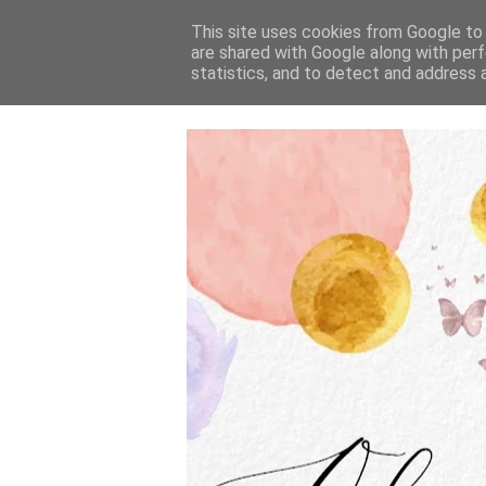
This site uses cookies from Google to d
are shared with Google along with perf
statistics, and to detect and address 