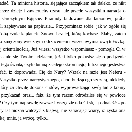
adać. Ta miniona historia, sięgająca zaczątkiem tak daleko, ż
e nikt
rzez dzieje i zawieruchy czasu, ale przede wszystkim narracja o
 w starożytnym Egipcie. Piramidy budowane dla faraonów,
próba
li zapisywane na papirusie
... Przypominasz sobie, jak w ogóle się
Tobą czule kapłanek.
Znowu bez tej, którą kochasz. Słaby, zatem
bo zmęczony wiecznym odrzuceniem i wszechwymiarową tułaczką.
 orientalnością.
Już wiesz; wszystko wspominasz - pomogła Ci w
anie się Twoim udziałem, jeżeli tylko pokusisz się o podążenie
tego świata, czyli dumn
ą z całego skromnego, futrzanego jestestwa
fać, iż doprowadzi Cię do Nury? Wszak na razie jest Neferu -
Wszystko przez narcystycznego, choć budzącego szczerą, niekiedy
 który za chwilę dokona cudów, wyprowadzając swój lud z
krainy
 przykazań oraz... fakt, że tym razem odrodziłeś się w powłoce
? Czy tym naprawdę zawsze i wszędzi
e uda Ci się ją odnaleźć - po
ęcy lat można walczyć z klątwą, nie zatracając wiary, iż zyska ona
aj mnie, ja wrócę, tylko...