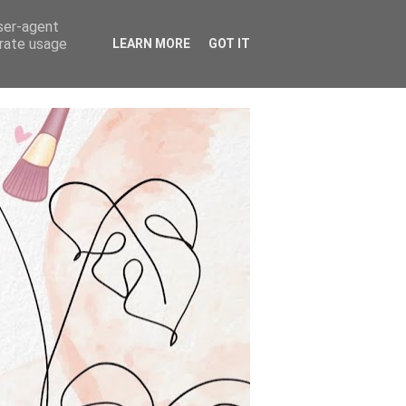
user-agent
erate usage
LEARN MORE
GOT IT