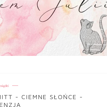
książki
ITT - CIEMNE SŁOŃCE -
ENZJA