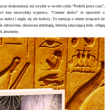
eszcze doskonalszej niż zwykle w swoim cyklu “Podróż przez czas”,
rzeci tom niezwykłej wyprawy. “Ciemne słońce” to opowieść o
ku stuleci i nigdy się nie kończy. To
narracj
a o ośmiu tysiącach lat
 odrzucenia, okraszona mitologią, histori
ą zataczającą koło
, religią
yk absolutny.