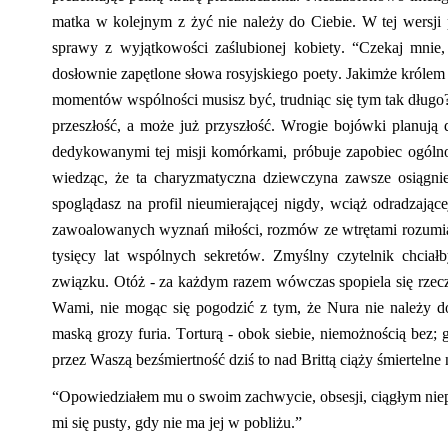
matka w
kolejnym z żyć nie należy do Ciebie. W tej wersji
sprawy z wyjątkowości zaślubionej kobiety.
“Czekaj mnie, 
dosłownie zapętlone słowa rosyjskiego poety. Jakimże królem
momentów wspólności musisz być, trudniąc się tym tak długo? C
przeszłość, a może już przyszłość. Wrogie bojówki planują
dedykowanymi tej misji komórkami, próbuje zapobiec ogólnoś
wiedząc, że ta charyzmatyczna dziewczyna zawsze osiągnie
spoglądasz na profil nieumierającej nigdy, wciąż odradzając
zawoalowanych wyznań miłości, rozmów ze wtrętami rozumi
tysięcy lat wspólnych sekretów. Zmyślny czytelnik chciałb
związku.
Otóż - za każdym razem wówczas spopiela się rzecz
Wa
mi
, nie mogąc się pogodzić z tym, że Nura nie należy 
maską grozy furia. Torturą - obok siebie, niemożnością bez; g
przez Waszą bezśmiertność dziś to nad
Brittą
ciąży śmiertelne
“
Opowiedziałem mu o swoim zachwycie, obsesji, ciągłym niepo
mi się pusty, gdy nie ma jej w pobliżu.”