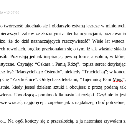
LIA
- 16:07:00
go twórczość ukochało się i obdarzyło estymą jeszcze w minionych
pierwszych zabaw ze złożonymi z liter halucynacjami, poznawania
dzo, że do dziś naznaczających rzeczywistość? Wiele lat wstecz,
ych rewoltach, prędko przekonałam się o tym, iż tak właśnie
składa
sób. Pozostają jednak inspiracją, pewną formą absolutu, w której
istyczne.
Czytając “Oskara i Panią Różę”, topisz serce; dotykając
e
sz być “Marzycielką z Ostendy”, niekiedy “Trucicielką”; w końcu
dną Cię “Zazdrośnice”. Oddychasz
tekstami
, “Tajemnicą Pani
Ming
”
;
stnie, kiedy
jesteś dziełem sztuki i
obcujesz z prozą podaną tak
 wiersz. Uwodz
ąc
ą
- pomimo kilkunastu lat rozłąki. Czyż nie to jest
sze wracać, najgoręcej - zupełnie jak z najdalszej, choć
potrzebnej
... Na ogół kończy się z przeszłością, a ja natomiast
zrywałem z