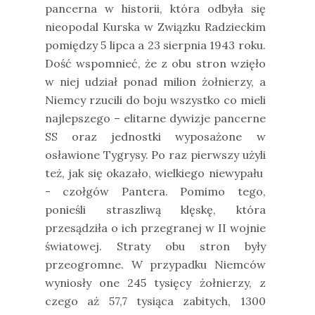
pancerna w historii, która odbyła się
nieopodal Kurska w Związku Radzieckim
pomiędzy 5 lipca a 23 sierpnia 1943 roku.
Dość wspomnieć, że z obu stron wzięło
w niej udział ponad milion żołnierzy, a
Niemcy rzucili do boju wszystko co mieli
najlepszego – elitarne dywizje pancerne
SS oraz jednostki wyposażone w
osławione Tygrysy. Po raz pierwszy użyli
też, jak się okazało, wielkiego niewypału
- czołgów Pantera. Pomimo tego,
ponieśli straszliwą klęskę, która
przesądziła o ich przegranej w II wojnie
światowej. Straty obu stron były
przeogromne. W przypadku Niemców
wyniosły one 245 tysięcy żołnierzy, z
czego aż 57,7 tysiąca zabitych, 1300