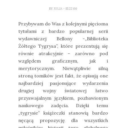
BY
JULIA
- 15:22:00
Przybywam do Was z kolejnymi pięcioma
tytułami z bardzo popularnej serii
wydawniczej Bellony -„Biblioteka
Żółtego Tygrysa”, które prezentują się
równie atrakcyjnie - zarówno pod
względem graficznym, jak i
merytorycznym. Niewątpliwie silną
stroną tomików jest fakt, że opisują one
najbardziej pasjonujące wydarzenia
drugiej wojny światowej łatwo
przyswajalnym językiem, pozbawionym
naukowego zadęcia. Dzięki temu
„tygrysie” książeczki stanowią bardzo
nęcącą propozycję dla wszystkich
miłośników historii tego globalnego