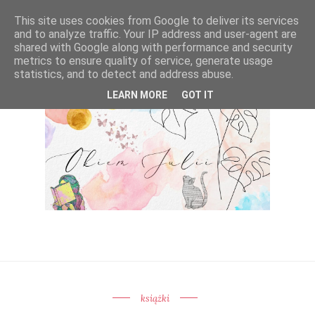
This site uses cookies from Google to deliver its services
and to analyze traffic. Your IP address and user-agent are
shared with Google along with performance and security
metrics to ensure quality of service, generate usage
statistics, and to detect and address abuse.
LEARN MORE
GOT IT
książki