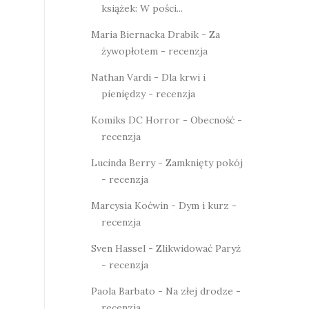
książek: W pości...
Maria Biernacka Drabik - Za
żywopłotem - recenzja
Nathan Vardi - Dla krwi i
pieniędzy - recenzja
Komiks DC Horror - Obecność -
recenzja
Lucinda Berry - Zamknięty pokój
- recenzja
Marcysia Koćwin - Dym i kurz -
recenzja
Sven Hassel - Zlikwidować Paryż
- recenzja
Paola Barbato - Na złej drodze -
recenzja