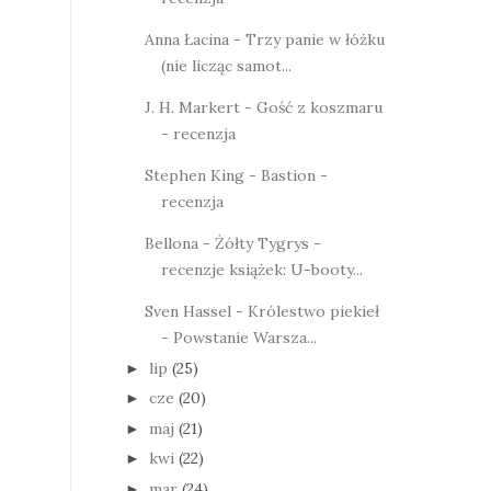
Anna Łacina - Trzy panie w łóżku
(nie licząc samot...
J. H. Markert - Gość z koszmaru
- recenzja
Stephen King - Bastion -
recenzja
Bellona - Żółty Tygrys -
recenzje książek: U-booty...
Sven Hassel - Królestwo piekieł
- Powstanie Warsza...
lip
(25)
►
cze
(20)
►
maj
(21)
►
kwi
(22)
►
mar
(24)
►