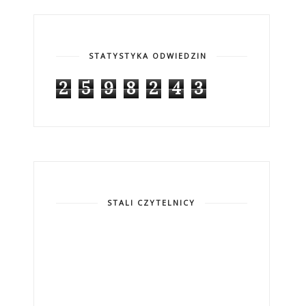
STATYSTYKA ODWIEDZIN
2
5
9
8
2
4
3
STALI CZYTELNICY