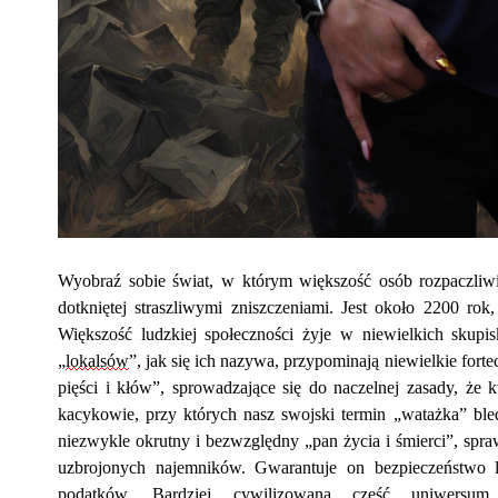
Wyobraź sobie świat, w którym większość
osób
rozpaczliw
dotkniętej straszliwymi zniszczeniami. Jest ok
oło
2200 rok, 
Większość ludzkiej społeczności żyje w niewielkich skupi
„
lokalsów
”
,
jak się ich nazywa, przypominają niewielkie fort
pięści i kłów”, sprowadzające się do naczelnej zasady, że kt
kacykowie, przy których nasz swojski termin
„watażka” ble
niezwykle okrutny i bezwzględny „pan życia i śmierci”, spr
uzbrojonych najemników. Gwarantuje on bezpieczeństwo
podatków. Bardziej cywilizowana część uniwersum