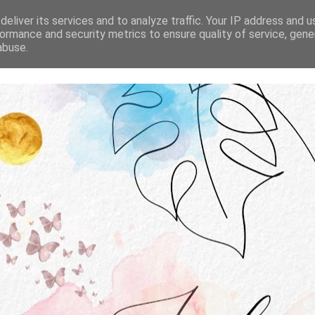
STRONA GŁÓWNA
O MNIE
WSPÓŁPRACA
eliver its services and to analyze traffic. Your IP address and 
ormance and security metrics to ensure quality of service, gen
abuse.