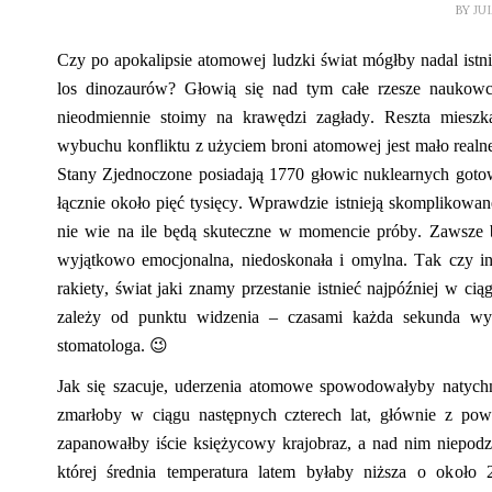
BY
JU
Czy po apokalipsie atomowej ludzki świat mógłby nadal istnie
los dinozaurów? Głowią się nad tym całe rzesze naukowc
nieodmiennie stoimy na krawędzi zagłady.
R
eszta mieszk
wybuchu konfliktu z użyciem broni atomowej jest mało real
Stany Zjednoczone posiadają 1770 głowic nuklearnych goto
łącznie około pięć tysięcy. Wprawdzie istnieją skomplikowa
nie wie na ile będą skuteczne w momencie próby. Zawsze b
wyjątkowo emocjonalna, niedoskonała i omylna. Tak czy ina
rakiety, świat jaki znamy przestanie istnieć najpóźniej w ci
zależy od punktu widzenia – czasami każda sekunda wyd
stomatologa.
😉
Jak się szacuje, uderzenia atomowe spowodowałyby natychm
zmarłoby w ciągu następnych czterech lat, głównie z pow
zapanowałby iście księżycowy krajobraz, a nad nim niepodzie
której średnia temperatura latem byłaby niższa o ok
oło
2