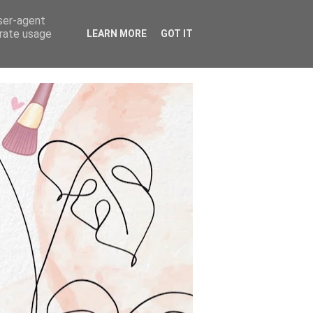
user-agent
erate usage
LEARN MORE
GOT IT