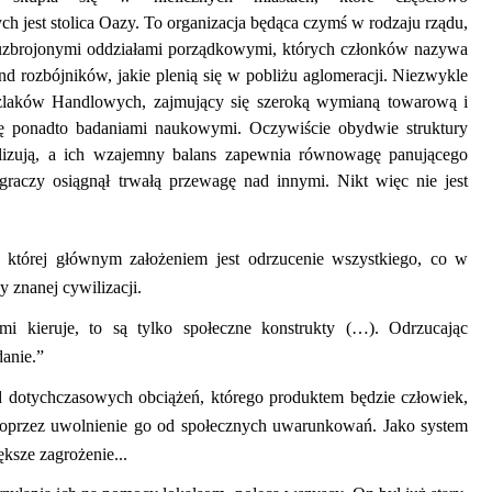
 jest stolica Oazy. To organizacja będąca czymś w rodzaju rządu,
 uzbrojonymi oddziałami porządkowymi, których członków nazywa
nd rozbójników, jakie plenią się w pobliżu aglomeracji. Niezwykle
laków Handlowych, zajmujący się szeroką wymianą towarową i
się ponadto badaniami naukowymi. Oczywiście obydwie struktury
walizują, a ich wzajemny balans zapewnia równowagę panującego
graczy osiągnął trwałą przewagę nad innymi. Nikt więc nie jest
, której głównym założeniem jest odrzucenie wszystkiego, co w
y znanej cywilizacji.
mi kieruje, to są tylko społeczne konstrukty (…)
.
Odrzucając
anie.”
 dotychczasowych obciążeń, którego produktem będzie człowiek,
poprzez uwolnienie go od społecznych uwarunkowań. Jako system
ksze zagrożenie...