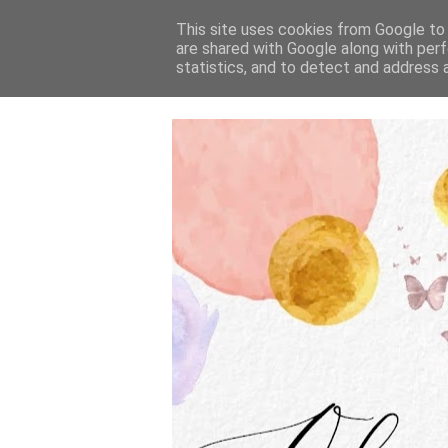
This site uses cookies from Google to d
are shared with Google along with perf
statistics, and to detect and address 