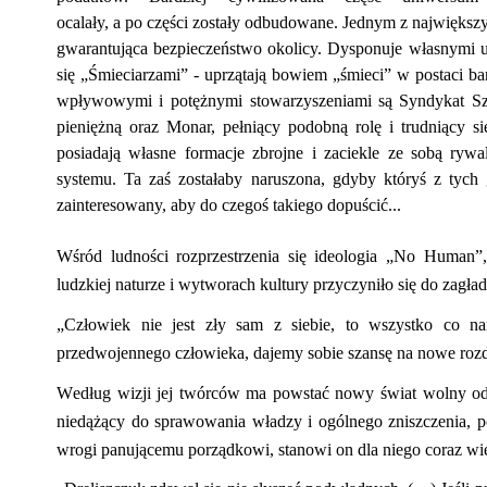
ocalały,
a po części
zostały odbudowane. Jednym z największych
gwarantująca bezpieczeństwo okolicy. Dysponuje własnymi
się „Śmieciarzami”
- u
przątają bowiem „śmieci” w postaci ba
wpływowymi i potężnymi
stowarzyszeniami
są Syndykat Sz
pieniężną oraz Monar, pełniący podobną rolę i trudniący 
posiadają własne formacje zbrojne i zaciekle ze sobą ry
systemu. Ta zaś zostałaby naruszona, gdyby któryś z tych 
zainteresowany, aby do czegoś takiego dopuścić...
Wśród ludności rozprzestrzenia się ideologia „No Human”
ludzkiej naturze i wytworach kultury przyczyniło się do zagład
„Człowiek nie jest zły sam z siebie, to wszystko co na
przedwojennego człowieka, dajemy sobie szansę na nowe rozd
Według wizji jej twórców ma powstać nowy świat wolny od
niedążący do sprawowania władzy i ogólnego zniszczenia, 
wrogi panującemu porządkowi, stanowi on dla niego coraz wię