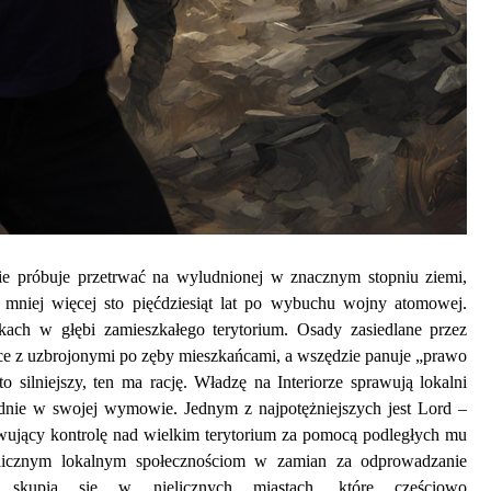
ie próbuje przetrwać na wyludnionej w znacznym stopniu ziemi,
mniej więcej sto pięćdziesiąt lat po wybuchu wojny atomowej.
skach w głębi zamieszkałego terytorium. Osady zasiedlane przez
ece z uzbrojonymi po zęby mieszkańcami, a wszędzie panuje „prawo
o silniejszy, ten ma rację. Władzę na Interiorze sprawują lokalni
dnie w swojej wymowie. Jednym z najpotężniejszych jest Lord –
awujący kontrolę nad wielkim terytorium za pomocą podległych mu
 licznym lokalnym społecznościom w zamian za odprowadzanie
 skupia się w nielicznych miastach, które częściowo