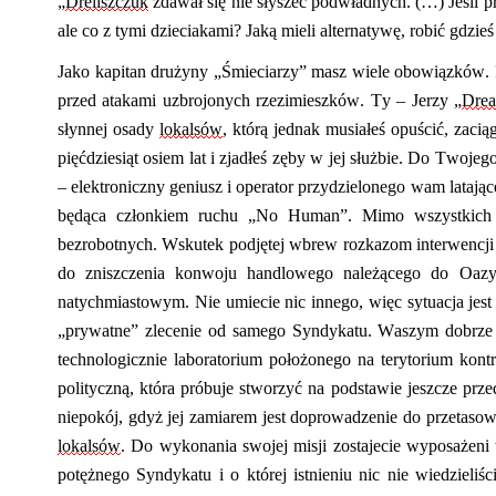
„
Dreliszczuk
zdawał się nie słyszeć podwładnych. (…) Jeśli 
ale co z tymi dzieciakami? Jaką mieli alternatywę, robić gdzi
Jako kapitan drużyny „
Ś
mieciarzy” masz wiele obowiązków. 
przed atakami uzbrojonych rzezimieszków. Ty – Jerzy „
Drea
słynnej osady
lokalsów
, którą jednak musiałeś opuścić, zac
pięćdziesiąt osiem lat i zjadłeś zęby w jej służbie. Do Twojeg
– elektroniczny geniusz i operator przydzielonego wam latają
będąca członkiem ruchu „No Human”. Mimo wszystkich z
bezrobotnych. Wskutek podjętej wbrew rozkazom interwencj
do zniszczenia konwoju handlowego należącego do Oaz
natychmiastowym. Nie umiecie nic innego, więc sytuacja jest
„prywatne” zlecenie od samego Syndykatu. Waszym
dobrze
technologicznie laboratorium położonego na terytorium kon
polityczną, która próbuje stworzyć na podstawie jeszcze pr
niepokój, gdyż jej zamiarem jest doprowadzenie do przetasowa
lokalsów
. Do wykonania swojej misji zostajecie wyposażeni 
potężnego Syndykatu i o której istnieniu nic nie wiedzieliśc