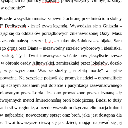
przyłapią ich na pomocy
lokalsom
, polecą wszyscy. On był już stary,
eś w ochronie?”
Przede wszystkim musisz zapewnić ochronę przedmieś
ciom
stolicy
l
”
Dreliszczuk
-
jesteś żywą legendą. Wywodzisz się z Gniazda –
iągając się do oddziałów porządkowych znienawidzonej Oazy. Masz
o zespołu należą jeszcze:
Lisu
– znakomity żołnierz – zabijaka, Sara
cego
drona
oraz Diana – niezawodny strzelec wyborowy i idealistka,
asług, Ty i Twoi towarzysze właśnie powiększyliście rzesze
i w obronie osady
Alinawskiej
, zamieszkałej przez
lokalsów
, doszło
y, więc wyrzucono Was ze służby „na zbitą mordę” w trybie
 poważna. Na szczęście pojawił się promyk nadziei – otrzymaliście
opłacanym zadaniem jest dotarcie i pacyfikacja zaawansowanego
trolowanym przez Lorda. Jest ono prowadzone przez nieznaną siłę
zedwojennych
metod
śmiercionośną broń biologiczną. Budzi to duży
nia sił w regionie, a przede wszystkim fizyczna eliminacja kolonii
w najbardziej nowoczesny sprzęt oraz broń, jaka jest dostępna dla
ie. Twoi towarzysze cieszą się jak dzieci
,
mogąc napawać się jej