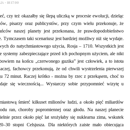
LIA
- 18:17:00
ć, czy też okazałby się ślepą uliczką w procesie ewolucji, dzieląc
ów, pisarzy oraz publicystów, przy czym wielu przekonuje, że
ańców naszej planety jest przekonana, że prawdopodobieństwo
ne. Tymczasem t
aki
scenariusz jest bardziej możliwy niż się wydaje.
wych do natychmiastowego użycia, Rosja – 1710. Wszystkich jest
ne systemy zabezpieczające przed ich pochopnym użyciem, ale nikt
owiem na końcu „czerwonego guzika” jest człowiek, a to istota
czej, fachowcy przekonują, że od chwili wystrzelenia pierwszej
ągu 72 minut. Raczej krótko
-
można by rzec z przekąsem, choć to
aje się wiecznością... Wystarczy sobie przypomnieć wizytę u
iastową śmierć kilkuset milionów ludzi, a około pięć miliardów
odu ran, choroby popromiennej oraz głodu. Na naszej planecie
lnie przez około pięć lat srożyłaby się nuklea
r
na zima, wskutek
0–30 stopni Celsjusza.
Dla niektórych z
aiste mało obiecująca