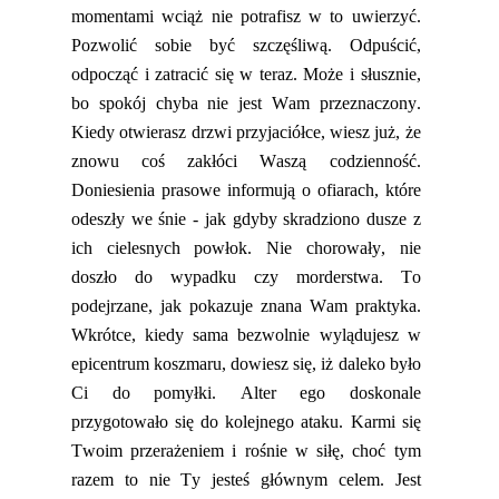
momentami wciąż nie potrafisz w to uwierzyć.
Pozwolić sobie być szczęśliwą. Odpuścić,
odpocząć i zatracić się w teraz. Może i słusznie,
bo spokój chyba nie jest Wam przeznaczon
y.
Kiedy otwierasz drzwi przyjaciółce, wiesz już, że
znowu coś zakłóci Waszą codzienność.
Doniesienia prasowe informują o ofiarach, które
odeszły we śnie - jak gdyby skradziono dusze z
ich cielesnych powłok. Nie chorowały, nie
doszło do wypadku czy morderstwa. To
podejrzane, jak pokazuje znana Wam praktyka.
Wkrót
ce, kiedy sama bezwolnie wylądujesz w
epicentrum koszmaru, dowiesz się, iż daleko było
Ci do pomyłki. Alter ego doskonale
przygotowało się do kolejnego ataku. Karmi się
Twoim przerażeniem i rośnie w siłę, choć tym
razem to nie Ty jesteś głównym celem. Jest