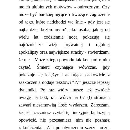
moich ulubionych motywów - onirycznym. Czy
może być bardziej nęcące i trwożące zag
rożenie
od tego, które nadchodzi we śnie - gdy jest się
najbardziej bezbronnym? Jako osoba, jakiej od
wielu lat codziennie nocą pokazują się
najróżniejsze wizje prywatnej i ogólnej
apokalipsy oraz największe strachy
-
stwierdzam,
że nie
..
. Może z tego powodu tak kocham o nim
czytać.
Śmierć czyhająca wówczas, gdy
pokazuje się księżyc i atakująca całkowicie z
zaskoczenia dodaje tekst
owi
“
IV
”
jeszcze lepszej
dynamiki. Po raz wtóry muszę też zwrócić
uwagę na fakt, iż Twórca na 67 (!) stronach
zawarł
niesamowitą ilość wydarzeń. Zaręczam,
że jeśli zaczniesz czytać tę finezyjn
ie-fantazyjną
opowieść, nie przestaniesz, nim nie poznasz
zakończenia... A i po otworzeniu szerzej oczu,