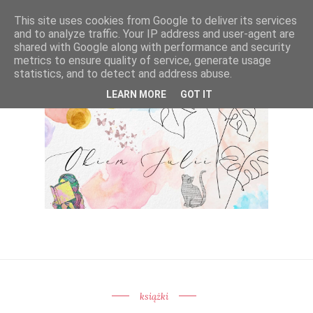
This site uses cookies from Google to deliver its services
and to analyze traffic. Your IP address and user-agent are
shared with Google along with performance and security
metrics to ensure quality of service, generate usage
statistics, and to detect and address abuse.
LEARN MORE
GOT IT
książki