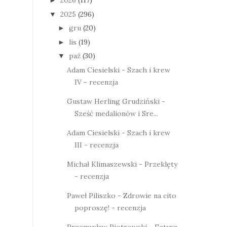
2026
(117)
►
2025
(296)
▼
gru
(20)
►
lis
(19)
►
paź
(30)
▼
Adam Ciesielski - Szach i krew
IV - recenzja
Gustaw Herling Grudziński -
Sześć medalionów i Sre...
Adam Ciesielski - Szach i krew
III - recenzja
Michał Klimaszewski - Przeklęty
- recenzja
Paweł Piliszko - Zdrowie na cito
poproszę! - recenzja
Przemysław Piotrowski - Fetysz