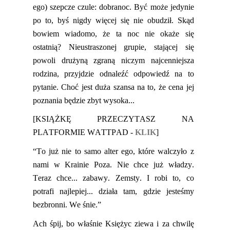
ego)
szepcze czule: dobranoc. Być może jedynie
po to, byś nigdy więcej się nie obudził. Skąd
bowiem wiadomo, że ta noc
nie
okaże się
ostatnią? Nieustraszonej grupie,
stającej się
powoli drużyną zgraną niczym najcenniejsza
rodzina, przyjdzie
od
naleźć odpowiedź na to
pytanie. Choć jest duża szansa na to, że cena jej
poznania będzie zbyt wysoka...
[KSIĄŻKĘ PRZECZYTASZ NA
PLATFORMIE WATTPAD -
KLIK
]
“
To już nie to samo alter ego, które walczyło z
nami w Krainie Poza. Nie chce już władzy.
Teraz chce... zabawy. Zemsty. I robi to, co
potrafi najlepiej... działa tam, gdzie jesteśmy
bezbronni. We śnie.”
Ach śpij, bo właśnie Księżyc ziewa i za chwilę