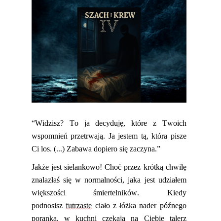
“
Widzisz? To ja decyduję, które z Twoich
wspomnień przetrwają. Ja jestem tą, która pisze
Ci los. (...) Zabawa dopiero się zaczyna.”
Jakże jest sielankowo! Choć przez krótką chwilę
znalazłaś się w normalności, jaka jest udziałem
większości śmiertelników. Kiedy
podnosisz
futrzaste
ciało z łóżka
nader
późnego
poranka, w kuchni czeka
ją
na Ciebie talerz