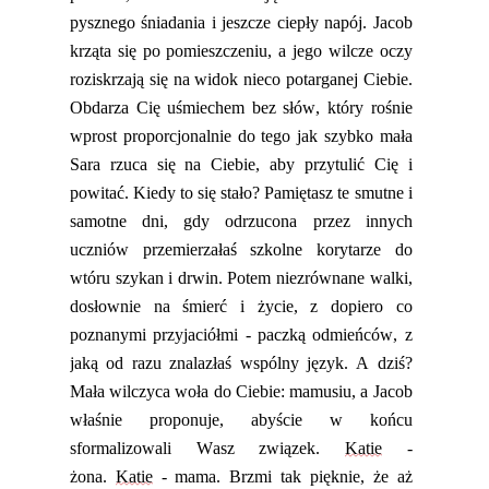
pysznego śniadania i jeszcze ciepły napój. Jacob
krząta się po
pom
ieszczeniu, a jego wilcze oczy
roziskrzają się na widok nieco potarganej Ciebie.
Obdarza Cię uśmiechem bez słów, który rośnie
wprost proporcjonalnie do tego jak szybko mała
Sara rzuca się na Ciebie, aby przytulić Cię i
powitać. Kiedy to się stało? Pamiętasz te smutne i
samotne dni, gdy odrzucona przez innych
uczniów
przemierzałaś szkolne korytarze do
wtóru szykan i drwin. Potem niezrównane walki,
dosłownie na śmierć i życie, z dopiero co
poznanymi przyjaciółmi - paczką odmieńców, z
jaką od razu znalazłaś wspólny język. A dziś?
Mała wilczyca woła do Ciebie: mamusiu, a Jacob
właśnie proponu
je, abyście w końcu
sformalizowali Wasz związek.
Katie
-
żona.
Katie
- mama. Brzmi tak pięknie, że aż