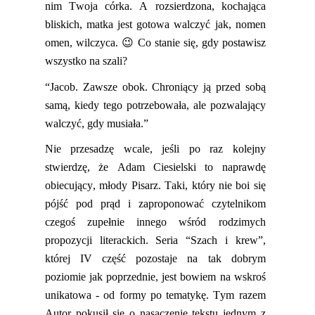
nim
Twoja córka. A rozsierdzona, kochająca
bliskich, matka jest gotowa walczyć jak, nomen
omen, wilczyca.
😉
Co stanie się, gdy postawisz
wszystko na szali?
“Jacob. Zawsze obok. Chroniący ją pr
zed sobą
samą, kiedy tego potrzebowała, ale pozwalający
walczyć, gdy musiała.”
Nie przesadzę wcale, jeśli po raz kolejny
stwierdzę, że Adam Ciesielski to naprawdę
obiecujący, młody Pisarz. Taki, który nie boi się
pójść pod prąd i zaproponować czytelnikom
c
zegoś
zupełnie innego wśród rodzimych
propozycji literackich. Seria “Szach i krew”,
której IV czę
ść pozostaje na tak dobrym
poziomie jak poprzednie, jest bowiem
na wskroś
unikatowa - od formy po tematykę
. Tym razem
Autor pokusił się o nasączenie tekstu jednym z