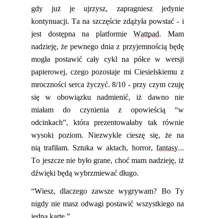
gdy już je ujrzysz, zapragniesz jedynie
kontynuacji. Ta na szczęście zdążyła powstać - i
jest dostępna na platformie
Wattpad
. Mam
nadzieję, że pewnego dnia z przyjemnością będę
mogła postawić cał
y cykl na półce w wersji
papierowej, czego pozostaje mi Ciesielskiemu z
mroczności serca życzyć. 8/10 - przy czym czuję
się w obowiązku nadmienić, iż dawno nie
miałam do czynienia z opowieścią “w
odcinkach”, która prezentowałaby tak równie
wysoki poziom.
Niezwykle cieszę się, że na
nią trafiłam. Sztuka w aktach, horror,
fantasy
...
To jeszcze nie było grane, choć mam nadzieję, iż
dźwięki będą wybrzmiewać długo.
“
Wiesz, dlaczego zawsze wygrywam? Bo Ty
nigdy nie masz odwagi postawić wszystkiego na
jedną kartę.”