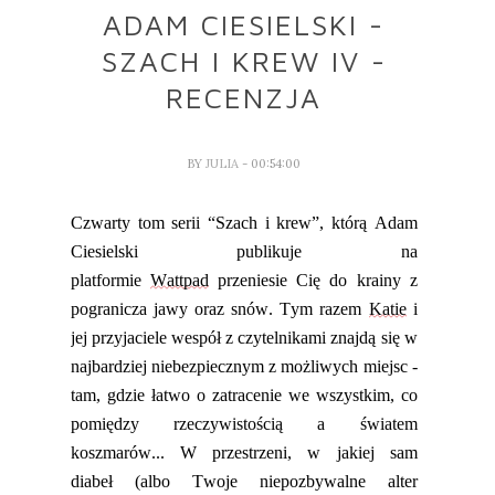
ADAM CIESIELSKI -
SZACH I KREW IV -
RECENZJA
BY
JULIA
- 00:54:00
Czwarty tom serii “Szach i krew”, którą Adam
Ciesielski publikuje na
platformie
Wattpad
przeniesie Cię do krainy z
pogranicza jawy oraz snów. Tym razem
Katie
i
jej przyjaciele wespół z czyte
lnikami znajdą się w
najbardziej niebezpiecznym z możliwych miejsc -
tam, gdzie łatwo o zatracenie we wszystkim, co
pomiędzy rzeczywistością a światem
koszmarów... W
przestrzeni, w jakiej sam
diabeł
(albo Twoje niepozbywalne alter