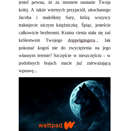
jesteś pewna, że za moment nastanie Twoja
kolej. A także wiernych przyjaci
ół, ukochanego
Jacoba i maleńkiej Sary, którą wszyscy
traktujecie niczym księżniczkę. Śpiąc, jesteście
całkowicie bezbronni. Kraina cienia stała się zaś
królestwem Twojego
doppelgängera
... Jak
pok
onać kogoś nie do zwyciężenia na jego
własnym terenie? Szczęście w nieszczęściu - w
podobnych bojach macie już zatrważającą
wprawę...