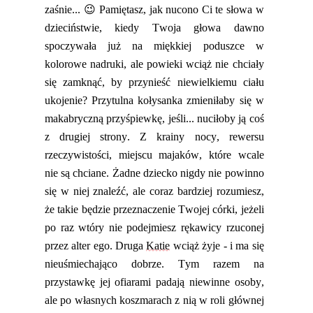
zaśnie...
😉
Pamiętasz, jak nucono Ci t
e słowa
w
dzieciństwie, kiedy Twoja głowa dawno
spoczywała już na miękkiej poduszce w
kolorowe nadruki, ale powieki wciąż nie chciały
się zamknąć, by przynieść niewielkiemu ciału
ukojenie? Przytulna kołysanka
zmieniłaby się w
makabryczną przyśpiewkę,
jeśli... nuciło
by
ją coś
z drugiej strony. Z krainy nocy, rewersu
rzeczywistości, miejscu majaków, które wcale
nie są chciane. Żadne dziecko nigdy nie powinno
się w niej znaleźć, ale coraz bardziej rozumiesz,
że takie będzie przeznaczenie Twojej córki, jeżeli
po raz wtóry nie podejmiesz rękawicy rz
uconej
przez alter ego. Druga
Katie
wciąż żyje - i ma się
nieuśmiechająco dobrze. Tym razem na
przystawkę jej ofiar
ami
padają niewinne osoby,
ale po własnych koszmarach z nią w roli głównej