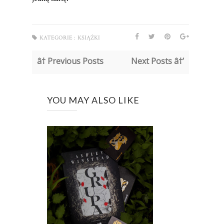
KATEGORIE :
KSIĄŻKI
â† Previous Posts
Next Posts â†’
YOU MAY ALSO LIKE