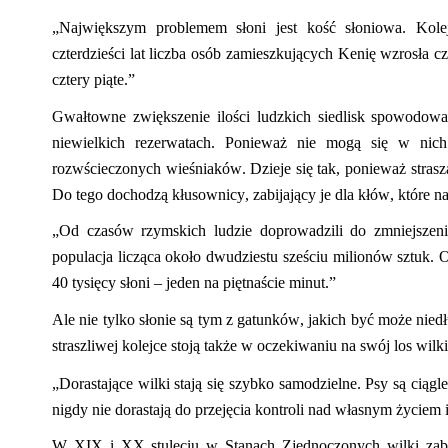
„Największym problemem słoni jest kość słoniowa. Kolej
czterdzieści lat liczba osób zamieszkujących Kenię wzrosła c
cztery piąte.”
Gwałtowne zwiększenie ilości ludzkich siedlisk spowodowa
niewielkich rezerwatach. Ponieważ nie mogą się w nic
rozwścieczonych wieśniaków. Dzieje się tak, ponieważ straszą 
Do tego dochodzą kłusownicy, zabijający
je
dla kłów, które n
„Od czasów rzymskich ludzie doprowadzili do zmniejszenia
populacja licząca około dwudziestu sześciu milionów sztuk. O
40 tysięcy słoni – jeden na piętnaście minut.”
Ale nie tylko słonie są tym z gatunków,
jaki
ch być może niedł
straszliwej kolejce stoją także w oczekiwaniu na swój los wilki
„Dorastające wilki stają się szybko samodzielne. Psy są ciągl
nigdy nie dorastają do przejęcia kontroli nad własnym życiem 
W XIX i XX stuleciu w Stanach Zjednoczonych wilki zabi