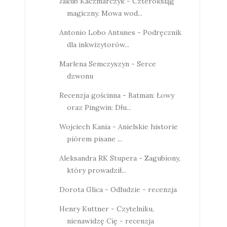
Jakub Kaczmarczyk - Czteroksiąg
magiczny. Mowa wod...
Antonio Lobo Antunes - Podręcznik
dla inkwizytorów...
Marlena Semczyszyn - Serce
dzwonu
Recenzja gościnna - Batman: Łowy
oraz Pingwin: Dłu...
Wojciech Kania - Anielskie historie
piórem pisane ...
Aleksandra RK Stupera - Zagubiony,
który prowadził...
Dorota Glica - Odludzie - recenzja
Henry Kuttner - Czytelniku,
nienawidzę Cię - recenzja