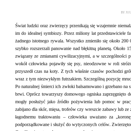
BY
JU
Świat ludzki oraz zwierzęcy przenikają się wzajemnie niemalż
im do idealnej symbiozy. Przez miliony lat przedstawiciele 
żadnego istotnego rywala. Wszystko zmieniło się około 200 0
szybko rozszerzali panowanie nad błękitną planetą. Około 15
związany ze zmianami cywilizacyjnymi, a w szczególności p
wokół człowieka pojawiły się psy, nieodzowne w roli str
przyszedł czas na koty. Z tych właśnie czasów pochodzi g
wraz z tym niezwykłym futrzakiem. Szczególną pozycję
mru
Po naturalnej śmierci ich zwłoki balsamowan
o
i grzeban
o
na s
brwi. Oprócz towarzyszy domowego ogniska zaprzęgnięto
d
mogły posłużyć jako źródło pożywienia lub pomoc w prac
zabijano dla skór, mięsa, trofeów czy wreszcie zabawy lub z
łagodnemu traktowaniu
– człowieka uważano za „koronę 
podporządkowane i służyć
do wytyczonych celów
.
Zwierzęt