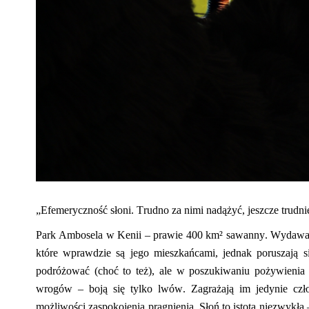
„Efemeryczność słoni. Trudno za nimi nadążyć, jeszcze trudniej
Park Ambosela w Kenii – prawie 400 km² sawanny. Wydawałoby
które wprawdzie są jego mieszkańcami, jednak poruszają si
podróżować
(
choć to też
),
ale w poszukiwaniu pożywienia 
wrogów – boją się tylko lwów. Zagraża
ją
im jedynie czł
możliwości zaspokojenia pragnienia.
Słoń to istota niezwykła 