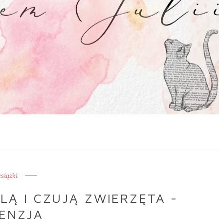
książki
LĄ I CZUJĄ ZWIERZĘTA -
ENZJA