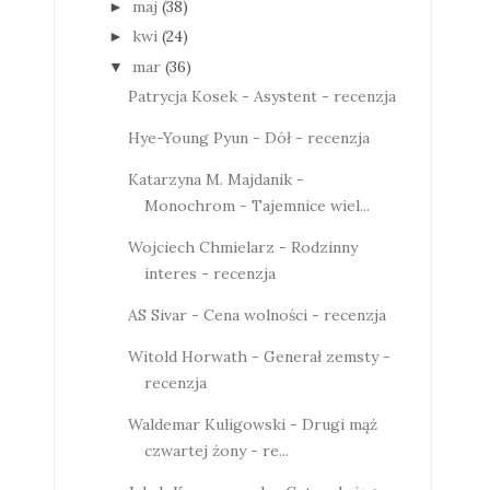
maj
(38)
►
kwi
(24)
►
mar
(36)
▼
Patrycja Kosek - Asystent - recenzja
Hye-Young Pyun - Dół - recenzja
Katarzyna M. Majdanik -
Monochrom - Tajemnice wiel...
Wojciech Chmielarz - Rodzinny
interes - recenzja
AS Sivar - Cena wolności - recenzja
Witold Horwath - Generał zemsty -
recenzja
Waldemar Kuligowski - Drugi mąż
czwartej żony - re...