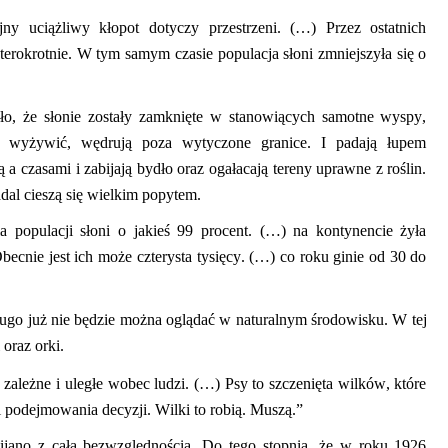
ny uciążliwy kłopot dotyczy przestrzeni. (…) Przez ostatnich
zterokrotnie. W tym samym czasie populacja słoni zmniejszyła się o
ło, że słonie zostały zamknięte w stanowiących samotne wyspy,
h wyżywić, wędrują poza wytyczone granice. I padają łupem
a czasami i zabijają bydło oraz ogałacają tereny uprawne z roślin.
adal cieszą się wielkim popytem.
 populacji słoni o jakieś 99 procent. (…) na kontynencie żyła
becnie jest ich może czterysta tysięcy. (…) co roku ginie od 30 do
ugo już nie będzie można oglądać
w naturalnym środowisku
. W tej
 oraz orki.
e zależne i uległe wobec ludzi. (…) Psy to szczenięta wilków, które
i podejmowania decyzji. Wilki to robią. Muszą.”
jano z całą bezwzględnością. Do tego stopnia, że w roku 1926