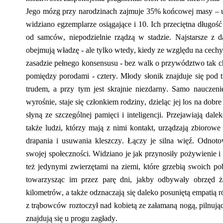
Jego mózg przy narodzinach zajmuje 35% końcowej masy – 
widziano
egzemplarze
osiągające i 10.
Ich p
rzeciętna długość
od samców, niepodzielnie rządzą w stadzie. Najstarsze z d
obejmują władzę
-
ale
tylko wtedy,
kie
dy ze względu na cechy
zasadzie pełnego konsensusu
-
bez walk o przywództwo tak ch
pomiędzy porodami - cztery. Młody słonik znajduje się pod 
trudem, a przy tym jest skrajnie niezdarny
. S
amo nauczeni
wyrośnie, staje się członkiem rodziny, dzieląc jej los na dobr
słyną ze szczególnej pamięci i inteligencji.
Przejawiają dale
także ludzi, którzy mają z nimi kontakt, urządzają zbiorow
drapania i usuwania kleszczy. Łączy je silna więź
. Odnot
swojej społeczności. Widziano je jak przynosiły pożywienie
też jedynymi zwierzętami na ziemi, które grzebią swoich
po
towarzysząc im przez parę dni, jakby odbywały obrzęd ż
kilometrów, a także odznaczają się daleko posuniętą empatią
r
z trąbowców roztoczył na
d
kobietą ze załamaną nogą,
pilnują
znajdują się u progu zagłady.