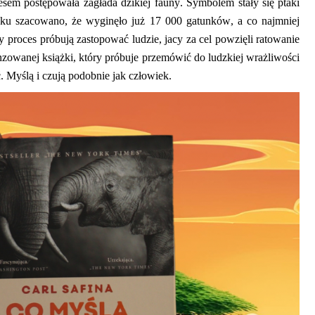
cesem postępowała zagłada dzikiej fauny. Symbolem stały się ptaki
ku szacowano, że wyginęło już 17 000 gatunków, a co najmniej
proces próbują zastopować ludzie, jacy za cel powzięli ratowanie
enzowanej książki, który próbuje przemówić do ludzkiej wrażliwości
. Myślą i czują podobnie jak człowiek.