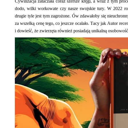
Cywilizacja zataczała coraz szersze kręgi, a wraz z tym pro
dodo, wilki
workowate
czy nasze swojskie tury. W 2022 ro
drugie tyle jest tym zagrożone.
Ów zdawałoby się nieuchronny 
za wszelką cenę tego, co jeszcze ocalało. Tacy jak Autor rec
i dowieść, że zwierzęta również posiadają unikalną osobowość