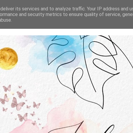
STRONA GŁÓWNA
O MNIE
WSPÓŁPRACA
eliver its services and to analyze traffic. Your IP address and 
ormance and security metrics to ensure quality of service, gen
abuse.