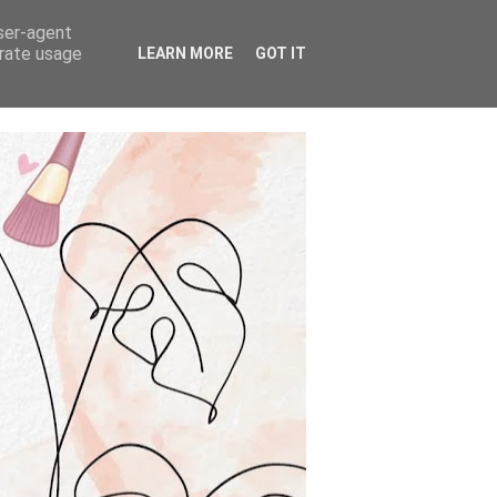
user-agent
erate usage
LEARN MORE
GOT IT