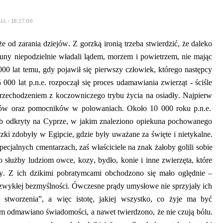
LIA
- 18:27:00
e od zarania dziejów. Z gorzką ironią trzeba stwierdzić, że daleko
fauny niepodzielnie władali lądem, morzem i powietrzem, nie mając
00 lat temu, gdy pojawił się pierwszy człowiek, którego następcy
 000 lat p.n.e. rozpoczął się proces udamawiania zwierząt
-
ściśle
rzechodzeniem z koczowniczego trybu życia na osiadły.
Najpierw
óżów oraz pomocników w polowaniach. Około 10 000 roku p.n.e.
rób odkryty na Cyprze, w
jakim
znaleziono opiekuna pochowanego
czki
zdobyły w Egipcie, gdzie
były
uważane za święte i nietykalne.
pecjalnych cmentarzach, zaś właściciele na znak żałoby golili sobie
o
służb
y
ludziom
owce, kozy, bydło, konie i inne zwierzęta, które
y. Z ich dzikimi pobratymcami obchodzono się mało oględnie –
e zwykłej bezmyślności. Ówczesne prądy umysłowe nie sprzyjały
ich
stworzenia”, a więc istotę,
jaki
ej wszystko
,
co żyje ma być
om
odmawiano świadomości, a nawet twierdzono, że nie czują bólu.