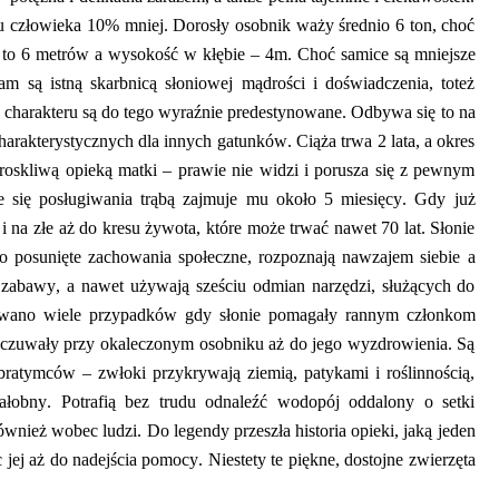
u człowieka 10% mniej. Dorosły osobnik waży średnio
6
ton, choć
 to 6 m
etrów
a wysokość w kłębie – 4m. C
hoć
samice są mniejsze
am są istną skarbnicą słoniowej mądrości i doświadczenia, toteż
 charakteru są do tego wyraźnie predestynowane. Odbywa się to na
arakterystycznych dla innych gatunków. Ciąża trwa
2
lata, a okres
troskliwą opieką matki – prawie nie widzi i porusza się z pewnym
e się posługiwania trąbą zajmuje mu około
5
miesięcy. Gdy już
e i na złe aż do kresu żywota, które może trwać nawet 70 lat. Słonie
ko posunięte zachowania społeczne, rozpoznają nawzajem
siebie
a
e zabawy, a nawet używają sześciu odmian narzędzi, służących do
owano wiele
przypadków
gdy
słonie pomagały rannym członkom
 i czuwały przy okaleczonym osobniku aż do jego wyzdrowienia. Są
brat
y
mców
– zwłoki przykrywają ziemią, patykami i roślinnością,
ałobny. Potrafią bez trudu odnaleźć wodopój oddalony o setki
ównież
wobec ludzi. Do legendy przeszła historia opieki
,
jaką jeden
c
jej aż do nadejścia pomocy.
Niestety te piękne, dostojne zwierzęta