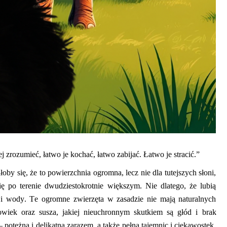
 zrozumieć, łatwo je kochać, łatwo zabijać. Łatwo je stracić.”
 się, że to powierzchnia ogromna, lecz nie dla tutejszych słoni,
ę po terenie dwudziestokrotnie większym. Nie dlatego, że lubią
i wody. Te ogromne zwierzęta w zasadzie nie mają naturalnych
owiek oraz susza,
jakiej
nieuchronnym skutkiem
są
głód i brak
– potężna i delikatna zarazem, a także pełna tajemnic i ciekawostek.