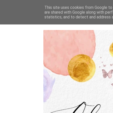
This site uses cookies from Google to d
are shared with Google along with perf
statistics, and to detect and address 