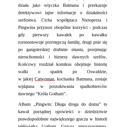
działa jako wtyczka Batmana
i
przekazuje
detektywowi tajne informacje o działalności
szefostwa. Cicha współpraca Nietoperza i
Pingwina przynosi obopólne korzyści - podczas
gdy pierwszy kawałek po kawałku
rozmontowuje
przestępczą
familię
, drugi pnie się
po gangsterskiej drabinie miasta, przejmując
nieruchomości i biznesy dawnych szefów.
Końcowy rozdział komiksu obejmuje historię
walki o spadek po Oswaldzie,
w
jakiej
Catwoman
, kochanka Batmana
,
zostaje
wplątana w poszukiwania spadkobierców
dawnego
“
Króla Gotham”.
Album ,,Pingwin: Długa droga do domu” to
kawał porządnej
opowieści
o dziedzictwie
prawdopodobnie największego gracza w historii
półświatka Gotham. Gracza nieoczywistego,