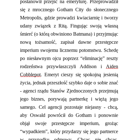
postanowił przejść na emeryturę. Przeprowadził
się z mrocznego Gotham City do słonecznego
Metropolis
, gdzie
prowadzi kwiaciarnię
i
tworzy
udany związek z Ritą. Fingując swoją własną
śmierć (o którą obwiniono Batmana) i przyjmując
nową tożsamość
,
zapisał dawne przestępcze
imperium swojemu licznemu potomstwu. Schedę
po niesławnym ojcu
poprzez “eliminację” reszty
rodzeństwa
przywłaszczyli
Addison i
Aiden
Cobblepot
. Emeryt cieszy się
spokojną jesienią
życia, jednak przeszłość szybko daje o sobie znać
-
agenci rządu Stanów Zjednoczonych przejmują
jego biznes, porywają partnerkę i więżą jego
samego. Cel agencji pozostaje niejasny - chcą,
aby Oswald powrócił do Gotham i ponownie
objął swoje przestępcze imperium, grożąc
“
wypadkiem”, który przydarzy się jego partnerce
w przypadku odmowy. Chcąc nie chcąc,