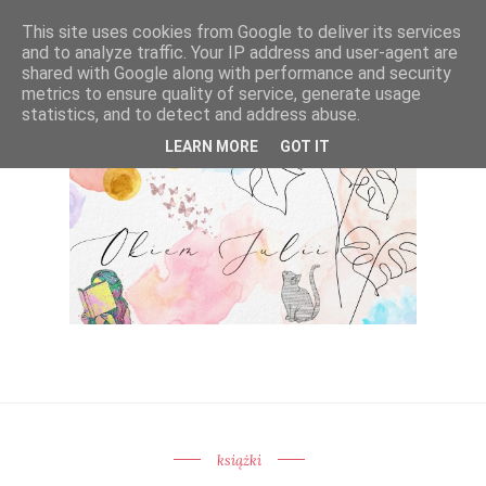
This site uses cookies from Google to deliver its services
and to analyze traffic. Your IP address and user-agent are
shared with Google along with performance and security
metrics to ensure quality of service, generate usage
statistics, and to detect and address abuse.
LEARN MORE
GOT IT
książki