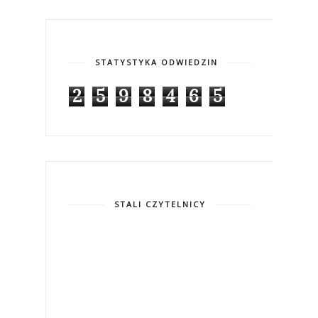
STATYSTYKA ODWIEDZIN
2
5
9
8
4
6
5
STALI CZYTELNICY