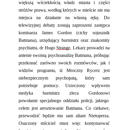
większą wściekłością władz miasta i części
stróżów prawa, według których w mieście nie ma
miejsca na
działanie
na własną rękę.
D
o
telewizyjnej debaty zostają zaproszeni zastępca
komisarza James Gordon (cichy sojusznik
Batmana), urzędujący burmistrz oraz znakomity
psychiatra, dr Hugo
Strange
.
Lekarz prowadzi na
antenie swoistą psychoanalizę Batmana, próbując
przekonać zarówno swoich rozmówców
,
jak i
widzów programu, iż Mroczny Rycerz jest
niebezpiecznym psychopatą, który sam
potrzebuje pomocy. Urzeczony wpływem
medyka burmistrz zleca Gordonowi
powołanie
specjalnego oddziału policji,
jakiego
celem jest aresztowanie Batmana. Co ciekawe,
przewodzić
będzie mu
sam aliant Nietoperza.
Osaczony mściciel musi więc kontynuować