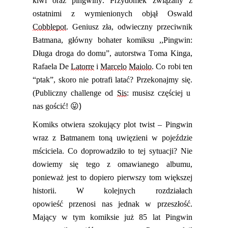
kiwi oraz pingwiny. Przydomek związany z
osta
t
nimi z wymienionych objął Oswald
Cobblepot
.
G
eniusz zła, odwieczny przeciwnik
Batmana, główny bohater komiksu ,,Pingwin:
Długa droga do domu”, autorstwa Toma Kinga,
Rafaela De
Latorre
i
Marcelo
Maiolo
. Co robi ten
“
ptak”, skoro nie potrafi latać? Przekonajmy się.
(Publiczny challenge od
Sis
: musisz częściej u
😛)
nas gościć!
Komiks otwiera szokujący plot twist – Pingwin
wraz z Batmanem toną uwięzieni w pojeździe
mściciela. Co doprowadziło to tej sytuacji? Nie
dowi
emy
się tego z omawianego albumu,
ponieważ jest to dopiero pierwszy tom większej
historii. W kolejnych rozdziałach
opowieść
przenosi nas
jednak
w przeszłość.
Mający w tym komiksie już 85 lat
Pingwin