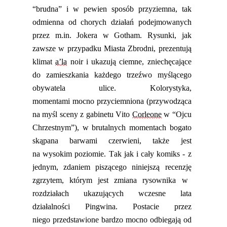
“
brudna” i w pewien sposób przyziemna, tak
odmienna od chorych działań podejmowanych
przez m.in. Jokera w Gotham. Rysunki, jak
zawsze w przypadku
M
iasta
Z
brodni
,
prezentują
klima
t
a’
la
noir
i
ukazują ciemne, zniechęcające
do zamieszkania każdego trzeźwo myślącego
obywatela ulice. Kolorystyka,
momentami
mocno
przyciemniona (przywodząca
na myśl sceny z gabinetu Vit
o
Corleo
ne
w
“
Ojcu
Chrzestnym”), w brutalnych momentach bogato
skąpana barwami czerwieni
,
także
jest
na
wysoki
m
poziom
ie
. Tak jak i cały komiks
-
z
jednym, zdaniem piszącego niniejszą recenzję
zgrzytem, którym jest zmiana rysownika w
rozdziałach ukazujących wczesne lata
działalności Pingwina. Postacie przez
niego
przedstawione
bardzo mocno odbiegają od