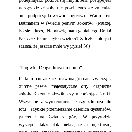
podejmujesz
,
podoba się innym. Jeśli postępujesz
w zgodzie ze sobą nie powinieneś się
zmieniać
ani podporządkowywać ogółowi. Warto być
Batmanem w świecie pełnym Jokerów.
(Muszę,
bo się uduszę. Naprawdę mam genialnego Brata!
No czyż to nie było świetne?! Z łezką, ale jest
😛)
szansa, że jeszcze mnie wygryzie!
“
Pingwin: Długa droga do domu”
Ptaki to bardzo zróżnicowana gromada zwierząt -
dumne pawie, majestatyczne orły, drapieżne
sokoły, śpiewne słowiki czy niepokojące kruki.
Wszystkie z wymienionych łączy zdolność do
lotu – szybkie przemierzanie dalekich dystansów,
patrzenie na świat z góry. W przyrodzie
występują także ptaki nielatające - emu, strusie,