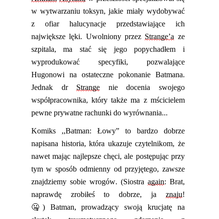
w wytwarzaniu toksyn
,
jakie miały
wydoby
wa
ć
z
ofiar halucynacje przedstawiające ich
największe lęki. Uwolniony przez
Strange’a
ze
szpitala
,
ma stać się jego popychadłem
i
wyprodukować specyfiki, pozwalające
Hugonowi na ostateczne pokonanie Batmana.
Jednak dr
Strange
nie docenia swojego
współpracownika, który także ma z mścicielem
pewne prywatne rachunki do wyrównania.
..
Komiks ,,Batman: Łowy”
to
bardzo dobrze
napisan
a
histori
a
, która ukazuje czytelnikom, że
nawet
mając najlepsze chęci
, ale
postępując
przy
tym
w sposób odmienny od przyjętego
,
zawsze
znajdziemy sobie wrogów.
(Siostra
again
: Brat,
naprawdę zrobiłeś to dobrze, ja
znaju
!
🤐)
Batman, prowadzący swoją krucjatę na