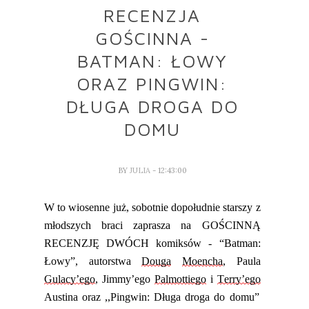
RECENZJA
GOŚCINNA -
BATMAN: ŁOWY
ORAZ PINGWIN:
DŁUGA DROGA DO
DOMU
BY
JULIA
- 12:43:00
W to wiosenne już, sobotnie dopołudnie starszy z
młodszych braci zaprasza na
GOŚCINNĄ
RECENZJĘ
DWÓCH komiksów - “Batman:
Łowy”, autorstwa
Douga
Moencha
, Paula
Gulacy’ego
, Jimmy’ego
Palmottiego
i
Terry’ego
Austina oraz ,,Pingwin: Długa droga do domu”