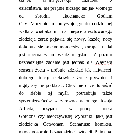
skutek traumatycznego zdarzenia z
dzieciństwa
,
nie
pragnie
niczego tak
jak wolnego
od zbrodni
,
ukochanego Gotham
City.
Marzenie
to motywuje go do codziennej
walki z wiatrakami – na miejsc
e
aresztowanego
złodzieja zaraz pojawia się nowy, każdej nocy
dokonują się kolejne morderstwa, korupcja nadal
jest obecna wśród władz miejskich. Z pozoru
beznadziejne zadanie jest jednak dla
Wayne’a
sensem życia - próbuje zdziałać jak najwięcej
dobrego, tracąc całkowicie życie prywatne i
nigdy się nie poddając. Choć nie chce dopuścić
do siebie tej myśli, potrzebuje także
sprzymierzeńców - zarówno wiernego lokaja
Alfreda, przyjaciela w policji Jamesa
Gordona
czy
nieoczywis
tej
wybrank
i
, jaką jest
złodziejka
Catwoman
. Scenariusz komiksu,
mimo pozorn
ie
beznadzie
jnej
sytuacji Batmana
,