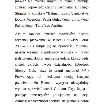
prawa
? Na między innymi to pytanie próbuje
znaleźć odpowiedź szalony psychiatra, Dr Hugo
Strange
w komiksie
“
Batman: Łowy”, autorstwa
Douga
Moencha
, Paula
Gulacy’ego
, Jimmy’ego
Palmottiego
i
Terry’ego
Austina.
Album zawiera
dziesięć rozdziałów historii
wydanej pierwotnie w latach 1990-1991
oraz
2000-2001
i
skupia się na
opowieśc
i, z
jaki
ej
można wysnuć niepokojący wniosek – nawet
jeśli czynisz
dobro
,
znajdą się ludzie, którzy będą
chcieli ukrócić Twoją działalność.
(Dopisek
Siostry: Och, jakże to brzmi znajomo! 🤐)
Prowadzący od niedawna swoją krucjatę
przeciwko złu Batman wyręcza niewydolny
wymiar sprawiedliwości Gotham City
,
łapiąc i
podając przestępców policjantom na tacy.
Zamiast wdzięczności spotyka się jednak z coraz