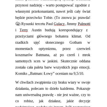
przynosi nadzieję - warto postępować zgodnie z
własnymi przekonaniami, nawet jeśli cały świat
będzie przeciwko Tobie.
(To znowu ja: prawda!
🤐)
Rysunki tercetu Paul
Gulacy
, Jimmy
Palmotti
i
Terry
Austin budują korespondujący z
przeżyciami głównego bohatera klimat
.
O
d
rzadkich ujęć słonecznego Gotham w
momentach optymizmu, przez czerwień
koszmarów Batmana,
aż po
czerń i mrok
samotnych scen w jaskini
.
Skutecznie oddana
została cała
paleta barw wszystkich jego emocji.
Komiks ,,Batman: Łowy” oceniam na 9,5/10.
W chwilach zwątpienia
czy
braku wiary w swoje
działania
,
polecam to dzieło każdemu. Pokazuje
nam uniwersalną prawdę - nie jest ważne, czy to
co robisz, jak działasz, jakie decyzje