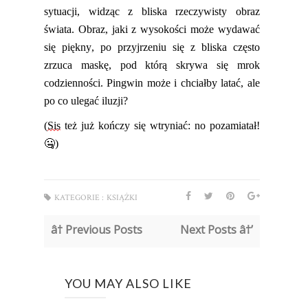
sytuacji, widząc z bliska rzeczywisty obraz
świata. Obraz,
jaki
z wysokości może wydawać
się piękny, po przyjrzeniu się z bliska często
zrzuca maskę, pod którą skrywa się mrok
codzienności. Pingwin może i chciałby latać, ale
po co ulegać
iluzji?
(
Sis
też już kończy się wtryniać:
no
pozamiatał!
🤐)
KATEGORIE :
KSIĄŻKI
â† Previous Posts
Next Posts â†’
YOU MAY ALSO LIKE