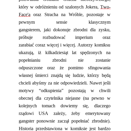
który w odróżnieniu od szalonych Jokera,
Two-
Face
'
a
oraz
Stracha na Wróble
,
pozostaje w
pewnym sensie klasycznym
gangsterem,
jaki
dokonuje zbrodni dla zysku,
próbuj
e
rozbudować imperium
oraz
zar
abiać
coraz więcej i więcej. Autorzy komiksu
ukazują,
iż
kilkadziesiąt lat spędzonych na
popełnianiu zbrodni nie zostanie
odpuszczone
oraz że
pomimo sfingowania
własnej śmierci znajdą się ludzie, którzy będą
chcieli abyśmy za nie odpowiedzieli
.
N
awet jeśli
motywy
“
odkupienia” pozostają w chwili
obecnej dla czytelnika niejasne (na pewno w
kolejnych tomach dowiemy się, dlaczego
rządowi USA zależy, żeby emerytowany
gangster ponownie zaczął popełniać zbrodnie).
Historia przedstawiona w komiksie jest bardzo