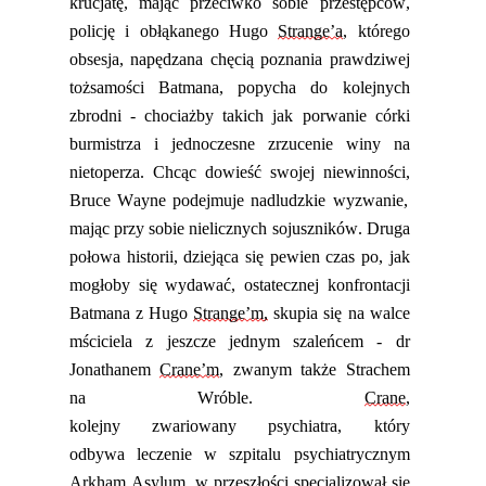
krucjatę
,
mając przeciwko sobie przestępców,
policję i obłąkanego Hugo
Strange’a
, którego
obsesja
,
napędzana chęcią poznania prawdziwej
tożsamości Batmana
,
popycha do kolejnych
zbrodni
-
chociażby
takich jak porwanie córki
burmistrza
i jednoczesne
zrzucenie
win
y
na
nietoperza. Chcą
c
dowie
ść
swojej niewinności
,
Bruce Wayne podejmuje nadludzkie wyzwanie,
mając przy sobie nielicznych sojuszników. Druga
połowa historii, dziejąca się pewien czas po, jak
mogłoby się wydawać, ostatecznej konfrontacji
Batmana z Hugo
Strange’m
,
skupia się na walce
mściciela z jeszcze jednym szaleńcem - dr
Jonathanem
Crane’m
, zwanym także Strachem
na Wróble.
Crane
,
kolejny
zwariowany
psychiatra,
który
odbywa
leczenie w szpitalu psychiatrycznym
Arkham
Asylum
,
w przeszłości
specjalizował się