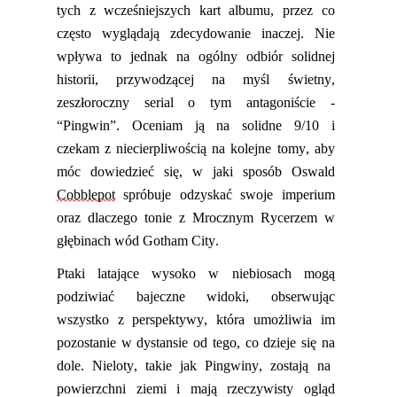
tych z wcześniejszych kart
albumu
,
przez co
często wyglądają zdecydowanie inaczej.
N
ie
wpływa
to jednak
na ogólny odbiór solidnej
historii, przywodzącej na myśl świetny,
zeszłoroczny serial o tym antagoniście
-
“
Pingwin”
.
Oceniam ją
na solidne 9/10
i
czekam
z niecierpliwością na kolejne tomy, aby
móc dowiedzieć się
,
w jaki sposób Oswal
d
Cobblep
ot
spróbuje odzyskać swoje imperium
oraz dlaczego tonie z Mrocznym Rycerzem w
głębinach wód Gotham City.
Ptaki latające wysoko w niebiosach mogą
podziwiać
bajecz
ne widoki, obserwując
wszystko z perspektywy, która umożliwia im
pozostanie w dystansie od tego, co dzieje się
na
dole. Nieloty, takie jak Pingwiny, zostają na
powierzchni ziemi
i
mają rzeczywisty ogląd