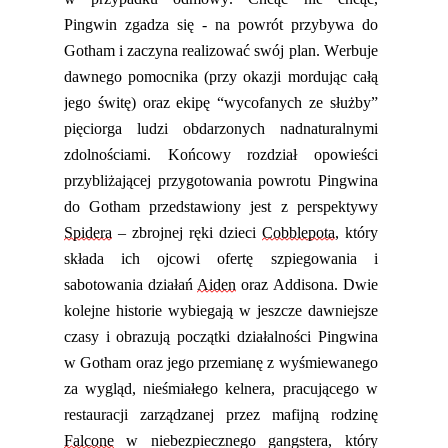
Pingwin zgadza się -
na powrót przybywa
do
Gotham i zaczyna realizować swój plan. Werbuje
dawnego pomocnika (przy okazji mordując całą
jego świtę) oraz ekipę
“
wycofanych ze służby”
pięciorga ludzi obdarzonych nadnaturalnymi
zdolnościami.
Końcowy rozdział opowieści
przybliżającej przygotowania
powrotu
Pingwina
do Gotham przedstawiony
jest z perspektywy
Spidera
– zbrojnej ręki dzieci
Cobblepota
, który
składa ich ojcowi ofertę szpiegowania i
sabotowania działań
Aiden
oraz
Addisona. Dwie
kolejne historie wybiegają w jeszcze dawniejsze
czasy
i
obrazują
początki działalności Pingwina
w Gotham
oraz
jego przemianę z wyśmiewanego
za wygląd, nieśmiałego kelnera
,
pracującego w
restauracji zarządzanej przez mafijną rodzinę
Falcone
w niebezpiecznego gangstera, który