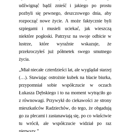
udźwignąć bądź znieść i jakiego po prostu
pozbyli się pewnego, deszczowego dnia, aby
rozpocząć nowe życie. A może faktycznie byli
szpiegami i musieli uciekać, jak wieszczą
niektóre pogłoski. Patrzysz na swoje odbicie w
lustrze, które wyraźnie wskazuje, że
przekroczyłeś już półmetek swego smutnego
życia.
„Miał niecałe czterdzieści lat, ale wyglądał starzej
(…)
.
Stawiając ostrożnie kubek na blacie biurka,
przypomniał sobie współczucie w oczach
Łukasza Dębskiego i to na moment wytrąciło go
z równowagi. Przywykł do ciekawości ze strony
mieszkańców Radziechów, do tego,
ż
e
obgadują
go za plecami i zastanawiają się, po co właściwie
tu wrócił, ale współczucie widział po raz
pierwszy.”