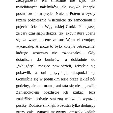
zrezygnował. Na śniadanie nie było
tak
uwielbianych
naleśników, ale zwykłe kanapki
posmarowane naprędce
N
utellą
. Potem wszyscy
razem pośpiesznie wsiedliście do samochodu i
pojechaliście do Węgierskiej Górki. Pamiętasz,
że cały czas siąpił deszcz, tak jakby natura uparła
się za wszelką cenę zepsuć Wam ekscytującą
wycieczkę. A może to było kolejne ostrzeżenie,
którego wówczas nie rozpoznałeś... Gdy
dotarliście do bunkrów, a dokładnie do
„Waligóry”
,
rodzice powiedzieli, żebyście się
pobawili, a oni przygotują niespodziankę.
Goniliście się w pobliskim lesie przez jakieś pół
godziny, ale ani mama, ani tata się nie pojawili.
Zaniepokojeni poszliście ich szukać, lecz
znaleźliście jedynie straszną w swoim wyrazie
pustkę. Rodzice zniknęli. Pozostał
tylko
dodający
grozy całej sytuacji masywny, omszały kadłub