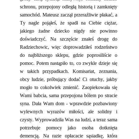
schronu, przepojony odległą historią i zamknięty
samochód. Mateusz zaczął przeraźliwie płakać, a
Ty nagle pojąłeś, że spadł na Ciebie ciężar,
jakiego żadne dziecko nigdy nie powinno
doświadczyć. Na szczęście znałeś drogę do
Radziechowic, więc doprowadziłeś rodzeństwo
do najbliższego sklepu, gdzie poprosiliście o
pomoc. Potem nastąpiło to, co zwykle dzieje się
w takich przypadkach. Komisariat, zeznania,
obcy ludzie
,
próbujący dodać Ci otuchy, jakby
mogło to cokolwiek zmienić. Zaopiekowała się
Wami babcia, sama przepojona bólem po stracie
syna. Dała Wam dom
-
wprawdzie pozbawiony
wylewnych wyrazów miłości, ale solidny i
czysty. Wyprowadziła Was na ludzi, a teraz sama
potrzebuje
pomocy jako osoba dotknięta
demencją. Na razie opłacacie sąsiadkę, która