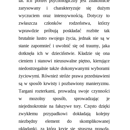
lat. Ich portret psychologiczny jest znakomicie
zarysowany
i
charakteryzuj
e
się dużym
wyczuciem oraz intensywnością. Dotyczy to
zwłaszcza członków rodzeństwa, którzy
wprawdzie próbują poskładać rozbite tak
brutalnie lustro swojego życia, jednak nie są w
stanie zapomnieć i uwolnić się od traumy
,
jaka
dotknęła
ich w dzieciństwie. Kładzie się ona
cieniem
i
stanow
i
nieusuwalne piętno, kierując
e
niedostrzegalnie także dokonywanymi wyborami
życiowymi.
Również
stróże prawa przedstawieni
są w sposób krwisty i pozbawiony manieryzmu.
Targani rozterkami, prowadzą swoje czynności
w mozolny sposób,
sprowadzając
je
niejednokrotnie
na fałszywe tory
.
C
zęsto dzięki
zwykłemu przypadkowi dokładają kolejny
niezbędny element do skomplikowanej
układanki,
za którą kryje się straszna prawda.