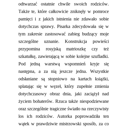
odtwarzać ostatnie chwile swoich rodziców.
Także te, które całkowicie zniknęły w pomroce
pamięci i z
jaki
ch istnienia nie zdawało sobie
dotychczas sprawy. Pisarka zdecydowała się w
tym zakresie zastosować zabieg budzący moje
szczególne uznanie. Konstrukcja powieści
przypomina rosyjską matrioszkę czy też
szkatułkę, zawierając
ą
w sobie kolejne szufladki.
Pod jedną warstwą wspomnień kryje się
następna, a za nią
jeszcze jedna
. Wszystkie
odsłaniane są stopniowo na kartach książki,
splatając się w węzeł, który zupełnie zmienia
dotychczasowy obraz dnia,
jaki
zaciążył nad
życiem bohaterów. Rzuca także niespodziewane
oraz szczególnie tragiczne światło na rzeczywisty
los ich rodziców. Autorka poprowadziła ten
wątek w prawdziwie mistrzowski sposób, za co