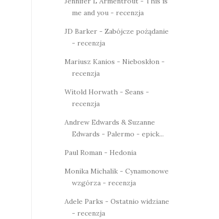
Jennifer L Armentrout - This is
me and you - recenzja
JD Barker - Zabójcze pożądanie
- recenzja
Mariusz Kanios - Nieboskłon -
recenzja
Witold Horwath - Seans -
recenzja
Andrew Edwards & Suzanne
Edwards - Palermo - epick...
Paul Roman - Hedonia
Monika Michalik - Cynamonowe
wzgórza - recenzja
Adele Parks - Ostatnio widziane
- recenzja