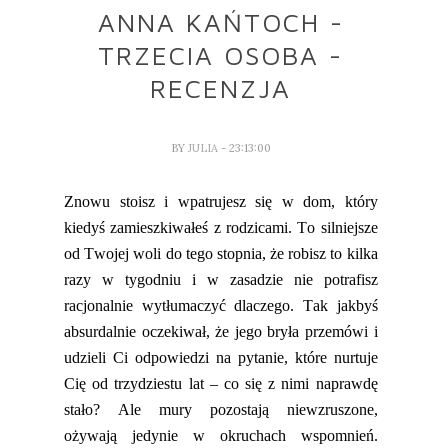
ANNA KAŃTOCH -
TRZECIA OSOBA -
RECENZJA
BY
JULIA
- 23:13:00
Znowu stoisz i wpatrujesz się w dom, który
kiedyś zamieszkiwałeś z rodzicami. To silniejsze
od Twojej woli do tego stopnia, że robisz to kilka
razy w tygodniu i w zasadzie nie potrafisz
racjonalnie
wytłumaczyć
dlaczego. Tak jakbyś
absurdalnie oczekiwał, że jego bryła przemówi i
udzieli Ci odpowiedzi na pytanie, które nurtuje
Cię od trzydziestu lat – co się z nimi naprawdę
stało? Ale mury pozostają niewzruszone,
ożywają jedynie w okruchach wspomnień.