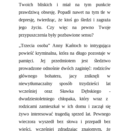
Twoich
bliskich
i miał na tym punkcie
prawdziwą obsesję. Popadł nawet na tym tle w
depresję, twierdząc, że ktoś go śledzi i zagraża
jego życiu. Czy więc na pewno Twoje
przypuszczenia były pozbawione sensu?
„Trzecia osoba” Anny Ka
ń
toch to intrygująca
powieść kryminalna, która na długo pozostaje w
pamięci. Jej przedmiotem jest śledztwo
prowadzone odnośnie dwóch zaginięć: rodziców
głównego bohatera,
jac
y zniknęli w
niewytłumaczalny sposób trzydzieści lat
wcześniej oraz Sławka Dębskiego
-
dwudziestoletniego chłopaka, który wraz z
rodzicami zamieszkał w ich domu i zaczął się
żywo interesować tragedią sprzed lat. Pewnego
wieczora wyszedł bez słowa i przepadł bez
wieści, wcześniej zdradzając znajomym, że