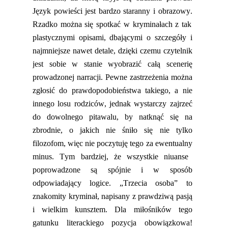
Język powieści jest bardzo staranny i obrazowy
.
Rzadko można się spotkać w kryminałach z tak
plastycznymi opisami, dbającymi o szczegóły i
najmniejsze nawet detale, dzięki czemu czytelnik
jest sobie w stanie wyobrazić cał
ą
scenerię
prowadzonej narracji.
Pewne zastrzeżenia można
zgłosić do prawdopodobieństwa takiego
,
a nie
innego losu rodziców, jednak wystarczy zajrzeć
do dowolnego pitawalu, by natknąć się na
zbrodnie
,
o jakich nie śniło się nie tylko
filozofom, więc nie poczytuję tego za
ewentualny
minus. Tym bardziej, że wszystkie niuanse
poprowadzone są spójnie i w sposób
odpowiadający logice.
„Trzecia osoba” to
znakomity kryminał, napisany z prawdziwą pasją
i wielkim kunsztem. Dla miłośników tego
gatunku literackiego pozycja obowiązkowa!