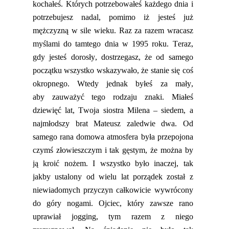
kochałeś. Których potrzebowałeś każdego dnia i
potrzebujesz nadal, pomimo iż jesteś już
mężczyzną w sile wieku. Raz za razem wracasz
myślami do tamtego dnia w 1995 roku. Teraz,
gdy jesteś dorosły
,
dostrzegasz, że od samego
początku wszystko wskazywało, że stanie się coś
okropnego. Wtedy jednak byłeś za mały,
aby
zauważyć
tego rodzaju znaki. Miałeś
dziewięć lat, Twoja siostra Milena – siedem, a
najmłodszy brat Mateusz zaledwie dwa. Od
samego rana domowa atmosfera była przepojona
czymś złowieszczym i tak gęstym, że można by
ją kroić nożem. I wszystko było inaczej, tak
jakby ustalony od wielu lat porządek został z
niewi
a
domych przyczyn całkowicie wywrócony
do góry nogami. Ojciec, który zawsze rano
uprawiał jogging, tym razem z niego