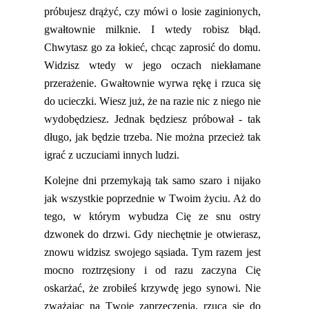
próbujesz drążyć, czy mówi o losie zaginionych,
gwałtownie milknie. I wtedy robisz błąd.
Chwytasz go za łokieć, chcąc zaprosić do domu.
Widzisz wtedy w jego oczach niekłamane
przerażenie. Gwałtownie wyrwa rękę i rzuca się
do ucieczki. Wiesz już, że na razie nic z niego nie
wydobędziesz. Jednak będziesz próbował
-
tak
długo, jak będzie trzeba. Nie można przecież tak
igrać z uczuciami innych ludzi.
Kolejne dni przem
ykają
tak samo szaro i nijako
jak wszystkie poprzednie w Twoim życiu. Aż do
tego, w którym wybudza Cię ze snu ostry
dzwonek do drzwi. Gdy niechętnie je otwierasz,
znowu widzisz swojego sąsiada. Tym razem jest
mocno roztrzęsiony i od razu zaczyna Cię
oskarżać, że zrobiłeś krzywdę jego synowi. Nie
zważając na Twoje zaprzeczenia
,
rzuca się do