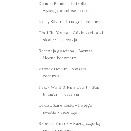
Klaudia Bianek - Estrella -
wyścig po miłość - rec...
Larry Silver - Bruegel - recenzja
Choi Jin-Young - Gdzie zachodzi
słońce - recenzja
Recenzja gościnna - Batman:
Nocne koszmary
Patrick Deville - Sansara -
recenzja
Tracy Wolff & Nina Croft - Star
bringer - recenzja
Łukasz Zarembski - Potęga
światła - recenzja
Rebecca Yarros - Każdą cząstką
serca - recenzja