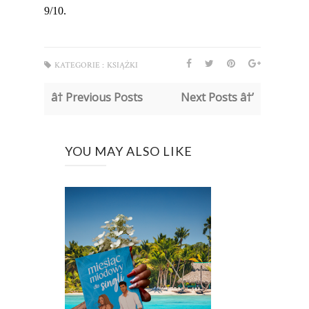
9/10.
KATEGORIE :
KSIĄŻKI
â† Previous Posts
Next Posts â†’
YOU MAY ALSO LIKE