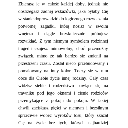
Zbierasz je w całość każdej doby, jednak nie
dostrzegasz żadnej wskazówki,
jaka
byłaby Cię
w stanie doprowadzić do logicznego rozwiązania
potwornej zagadki, którą nosisz w swoim
wnętrzu i ciągle bezskutecznie próbujesz
rozwikłać. Z tym niemym symbolem rodzinnej
tragedii czujesz mimowolny,
choć
przemożny
związek, mimo że tak bardzo się zmienił na
przestrzeni czasu. Został nieco przebudowany i
pomalowany na inny kolor. Toczy się w nim
obce dla Ciebie życie innej rodziny.
C
ały czas
widzisz siebie i rodzeństwo bawiące się na
trawniku pod jego oknami i cienie rodziców
przemykające z pokoju do pokoju. W takiej
chwili zaciskasz pięści w niemym i bezsilnym
sprzeciwie wobec wyroków losu, który skazał
Cię na życie bez tych, których najbardziej