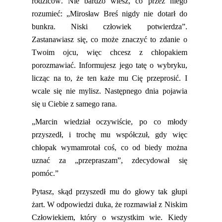
rodziców. Nie bardzo wiesz
,
co przez niego
rozumieć
:
„Mirosław
Breś
nigdy nie dotarł do
bunkra. Niski człowiek potwierdza”.
Zastanawiasz się, co może znaczyć to zdanie o
Twoim ojcu, więc chcesz z chłopakiem
porozmawiać. Informujesz jego tatę o wybryku,
licząc na to, że ten każe mu Cię przeprosić
.
I
wcale się nie mylisz. Następnego dnia pojawia
się u Ciebie z samego rana.
„Marcin wiedział oczywiście, po co młody
przyszedł,
i trochę mu współczuł, gdy więc
chłopak wymamrotał coś, co od biedy można
uznać za „przepraszam”, zdecydował się
pomóc.”
Pytasz, skąd przyszedł mu do głowy tak głupi
żart. W odpowiedzi duka, że rozmawiał z Niskim
C
złowiekiem, który o wszystkim wie. Kiedy