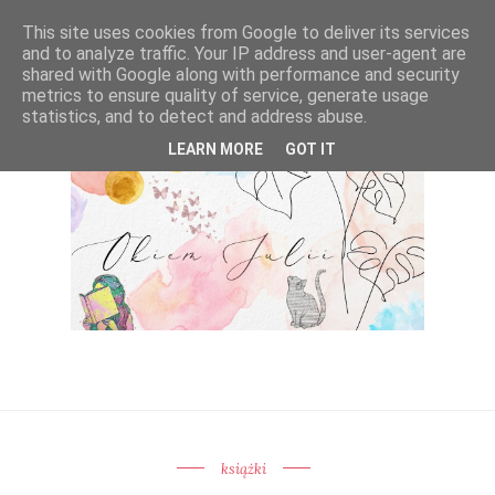
This site uses cookies from Google to deliver its services
and to analyze traffic. Your IP address and user-agent are
shared with Google along with performance and security
metrics to ensure quality of service, generate usage
statistics, and to detect and address abuse.
LEARN MORE
GOT IT
książki