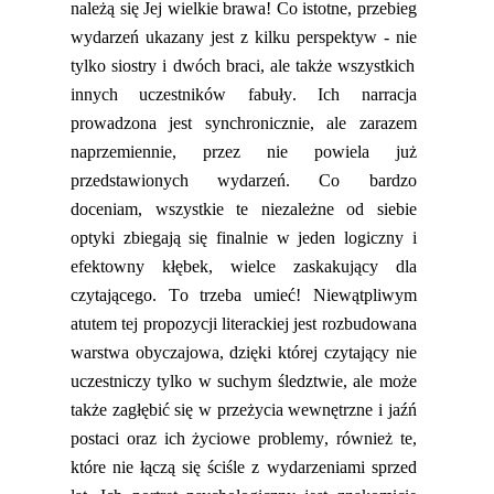
należą się Jej wielkie brawa! Co istotne, przebieg
wydarzeń ukazany jest z kilku
perspektyw - nie
tylko siostry i dwóch braci, ale także wszystkich
innych uczestników fabuły. Ich narracja
prowadzona jest synchronicznie, ale zarazem
naprzemiennie, przez nie powiela już
przedstawionych wydarzeń. Co bardzo
doceniam, wszystkie te niezależne od siebie
optyki zbiegają
się
finalnie
w jeden logiczny i
efektowny kłębek, wielce zaskakujący dla
czytającego. To trzeba umieć!
Niewątpliwym
atutem tej propozycji literackiej jest rozbudowana
warstwa obyczajowa, dzięki
której
czytający nie
uczestniczy tylko w suchym śledztwie, ale może
także zagłębić się w przeżycia wewnętrzne i jaźń
postaci oraz ich życiowe problemy,
również
te,
które nie łączą się ściśle z wydarzeniami sprzed