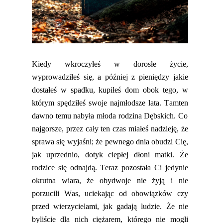
Kiedy wkroczyłeś w dorosłe życie,
wyprowadziłeś się, a później z pieniędzy jakie
dostałeś w spadku
,
kupiłeś dom obok tego, w
którym spędziłeś swoje najmłodsze lata.
Tamten
dawno temu nabyła młoda rodzina Dębskich. Co
najgorsze, przez cały ten czas miałeś nadzieję, że
sprawa się wyjaśni
;
że pewnego dnia obudzi Cię,
jak uprzednio, dotyk ciepłej dłoni matki. Że
rodzice się odnajdą. Teraz pozostała Ci jedynie
okrutna wiara, że obydwoje nie żyją i nie
porzucili Was
,
uciekając od obowiązków czy
przed wierzycielami, jak
gadają
ludzie. Że nie
byliście dla nich ciężarem, którego nie mogli