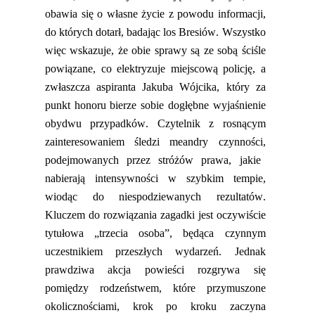
obawia się o własne życie z powodu informacji
,
do których dotarł
,
badając los
Bresiów
. Wszystko
więc wskazuje, że obie sprawy są ze sobą ściśle
powiązane, co elektryzuje miejscową policję, a
zwłaszcza aspiranta Jakuba Wójcika, który za
punkt honoru bierze sobie dogłębne wyjaśnienie
obydwu przypadków. Czytelnik z rosnącym
zainteresowaniem śledzi meandry czynności
,
podejmowanych przez stróżów prawa,
jaki
e
nabierają intensywności w szybkim tempie,
wiodąc do nie
s
podziewanych rezultatów.
Kluczem do rozwiązania zagadki jest oczywiście
tytułowa „trzecia osoba”, będąca czynnym
uczestnikiem przeszłych wydarzeń.
Jednak
prawdziwa akcja powieści rozgrywa się
pomiędzy rodzeństwem, które przymuszone
okolicznościami, krok po kroku zaczyna