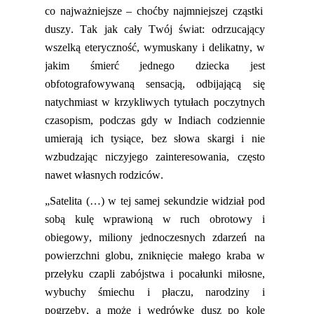
co najważniejsze – choćby najmniejszej cząstki
duszy. Tak jak cały Twój świat
:
odrzucający
wszelką eteryczność, wymuskany i delikatny, w
jakim śmierć jednego dziecka jest
obfotografowywaną sensacją
,
odbijającą się
natychmiast w krzykliwych tytułach poczytnych
czasopism, podczas gdy w Indiach codziennie
umierają ich tysiące, bez słowa skargi i nie
wzbudzając niczyjego zainteresowania, często
nawet własnych rodziców.
„Satelita (…) w tej samej sekundzie widział pod
sobą kulę wprawioną w ruch obrotowy i
obiegowy, miliony jednoczesnych zdarzeń na
powierzchni globu, zniknięcie małego kraba w
przełyku czapli zabójstwa i pocałunki miłosne,
wybuchy śmiechu i płaczu, narodziny i
pogrzeby, a może i wędrówkę dusz po kole