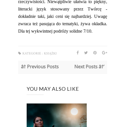
rzeczywistości. Niewątpliwie ułatwia to piękny,
literacki język
stosowany przez
Twórcę -
dokładnie taki, jaki ceni się najbardziej. Uwagę
zwraca też pasująca do tematyki,
żywa
okładka.
Dla tej wykwintnej podróży solidne
7/10
.
KATEGORIE :
KSIĄŻKI
â† Previous Posts
Next Posts â†’
YOU MAY ALSO LIKE