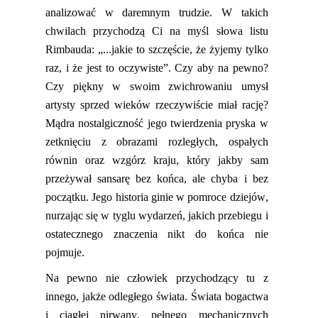
analizować w daremnym trudzie. W takich
chwilach przychodzą Ci na myśl słowa listu
Rimbaud
a:
„...jakie to szczęście, że żyjemy tylko
raz, i że jest to oczywiste”. Czy aby na pewno?
Czy piękny w swoim zwichrowaniu umysł
artysty sprzed wieków
rzeczywiście
miał rację?
Mądra nostalgiczność jego twierdzenia pryska w
zetknięciu z obrazami rozległych
,
ospałych
równin
oraz
wzgórz kraju, który jakby sam
przeżywał
sansarę
bez końca, ale chyba i bez
początku. Jego historia ginie w pomroce dziejów,
nurzając się w tyglu wydarzeń,
jakich
przebiegu i
ostatecznego znaczenia nikt do końca nie
pojmuje.
Na pewno nie człowiek przychodzący tu z
innego, jakże odległego świata. Świata bogactwa
i ciągłej nirwany, pełnego mechanicznych