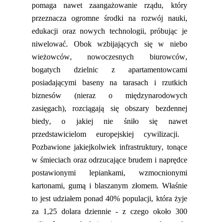
pomaga nawet zaangażowanie rządu, który
przeznacza ogromne środki na rozwój nauki,
edukacji oraz nowych technolog
i
i, próbując je
niwelować. Obok wzbijających się w niebo
wieżowców, nowoczesnych biurowców,
bogatych dzielnic z apartamentowcami
posiadającymi baseny na tarasach i rzutkich
biznesów
(
nieraz o międzynarodowych
zasięgach
)
, rozciągają się obszary bezdennej
biedy, o jakiej
nie śniło
się nawe
t
przedstawicielom europejskiej cywilizacji.
Pozbawione jakiejkolwiek infrastruktury, tonące
w śmieciach oraz odrzucające brudem i naprędce
postawionymi lepiankami, wzmocnionymi
kartonami, gumą i blaszanym złomem.
Właśnie
to jest
udziałem ponad 40% populacji, która żyje
za 1,25 dolara dziennie
-
z czego około 300