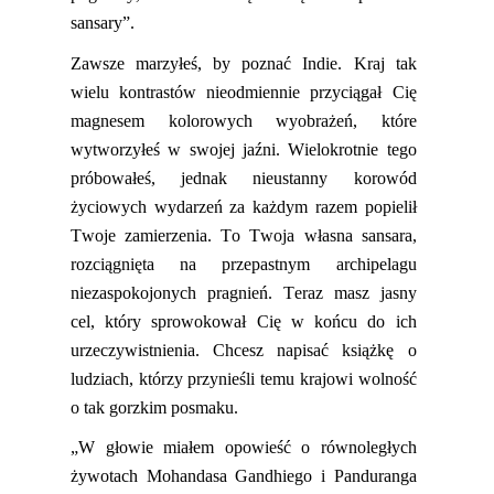
sansary”.
Zawsze marzyłeś, by poznać Indie. Kraj tak
wielu kontrastów
nieodmiennie przyciągał
Cię
magnesem kolorowych wyobrażeń, które
wytworzyłeś w swojej jaźni. Wielokrotnie tego
próbowałeś, jednak nieustanny korowód
życiowych wydarzeń za każdym razem popielił
Twoje zamierzenia. To Twoja własna sa
nsara
,
rozciągnięta na przepastnym archipelagu
niezaspokojonych pragnień. Teraz masz jasny
cel, który sprowokował Cię w końcu do ich
urzeczywistnienia. Chcesz napisać książkę o
ludziach, którzy przynieśli temu krajowi wolność
o tak gorzkim posmaku.
„W głowie m
ia
łem opowieść o równoległych
żywotach Mohandasa Gandhiego i Panduranga