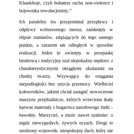
Khankhoje
, czyli bohatera ruchu non-
violence
i
bojownika rewolucjonisty.”
Ich paralelny los przypominał przypływy i
odpływy wzburzonego morza
;
zamknięty w
elipsie zamiarów
,
zdążających do tego samego
punktu, a zarazem tak odległych w sposobie
realizacji. Jeden to owinięty w przepaskę
biodrową i tradycyjny szal niepokaźny mędrzec z
charakterystycznymi okrągłymi okularami na
chudej twarzy. Wzywający do osiągania
niepodległości bez użycia przemocy. Wielbiciel
kołowrotków,
jaki
mi chciał zastąpić nowoczesne
maszyny przędzalnicze, których wrzeciona tkały
barwne materiały z bogactwa narodowego Indii –
bawełny. Marzyciel, a może nawet szaleniec o
nigdy niewygasłych, żywych oczach. Drugi to
urodzony wojownik, niespokojny duch, który nie