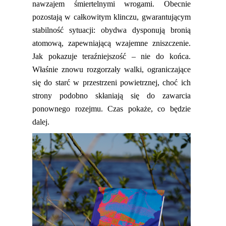
nawzajem śmiertelnymi wrogami. Obecnie
pozostają w całkowitym klinczu, gwarantującym
stabilność sytuacji
:
obydwa dysponują bronią
atomową
,
zapewniającą wzajemne zniszczenie.
J
ak pokazuje teraźniejszość – nie do końca
.
W
łaśnie znowu rozgorzały walki, ograniczające
się
do
starć w przestrzeni powietrznej, choć ich
strony podobno skłaniają się do zawarcia
ponownego rozejmu. Czas pokaże, co będzie
dalej.