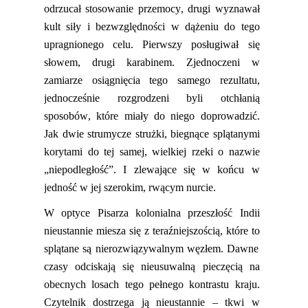
odrzucał stosowanie przemocy, drugi wyznawał
kult siły i bezwzględności w dążeniu do tego
upragnionego celu. Pierwszy posługiwał się
słowem, drugi karabinem. Zjednoczeni w
zamiarze
osiągnięci
a
tego samego rezultatu,
jednocześnie rozgrodzeni byli otchłanią
sposobów, które miały do niego doprowadzić.
Jak dwie
strumycze
str
u
żki
,
biegnące splątanymi
korytami do tej samej, wielkiej rzeki o nazwie
„niepodległość”. I zlewające się w końcu w
jedność w jej szerokim, rwącym nurcie.
W optyce Pisarza kolonialna przeszłość Indii
nieustannie miesza się z teraźniejszością, które
to
splątane są
nierozwiązywalny
m
węz
łem
. Dawne
czasy odciskają się nieusuwalną pieczęcią na
obecnych losach tego pełnego kontrastu kraju.
Czytelnik dostrzega ją nieustannie – tkwi w