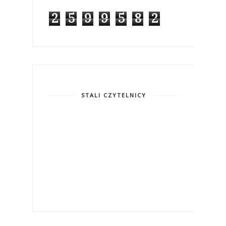
2
5
9
9
5
8
2
STALI CZYTELNICY