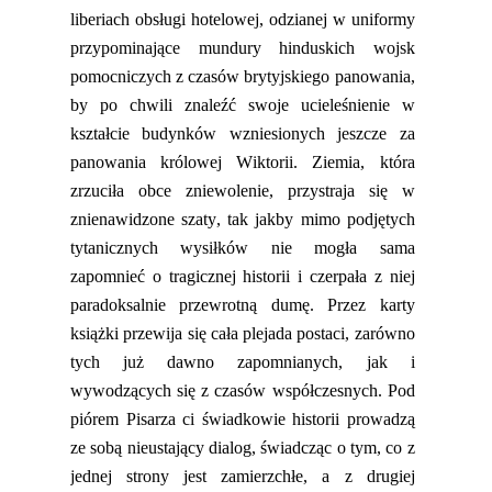
liberiach obsługi hotelowej, odzianej w uniformy
przypominające mundury hinduskich wojsk
pomocniczych z czasów brytyjskiego panowania,
by po chwili znaleźć swoje ucieleśnienie w
kształcie budynków wzniesionych jeszcze za
panowania królowej Wiktorii. Ziemia, która
zrzuciła obce zniewolenie, przystraja się w
znienawidzone szaty, tak jakby mimo podjętych
tytanicznych wysiłków nie mogła sama
zapomnieć o tragicznej historii i czerpała z niej
paradoksalnie przewrotną dumę.
Przez karty
książki przewija się cała plejada postaci, zarówno
tych już dawno zapomnianych, jak i
wywodzących się z czasów współczesnych. Pod
piórem
P
isarza
c
i świadkowie historii prowadzą
ze sobą nieustający dialog, świadcząc o tym
,
co z
jednej strony jest zamierzchłe, a z
drugiej