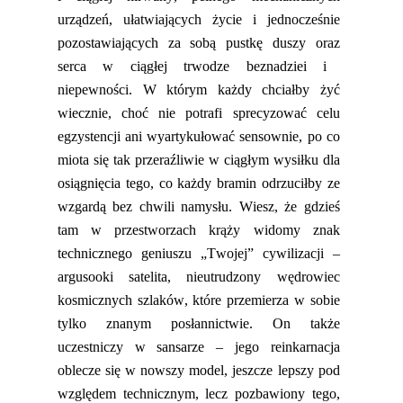
urządzeń
,
ułatwiających życie i jednocześnie
pozostawiających za sobą pustkę duszy
oraz
serca w ciągłej trwodze beznadziei i
niepewności. W którym każdy chciałby żyć
wiecznie, choć nie potrafi sprecyzować celu
egzystencji ani wyartykułować sensownie
,
po co
miota się tak przeraźliwie w ciągłym wysiłku dla
osiągnięcia tego, co każdy bramin odrzuciłby ze
wzgardą bez chwili namysłu. Wiesz, że gdzieś
tam w przestworzach krąży widomy znak
technicznego geniuszu „Twojej” cywilizacji –
argusooki
satelita, nieutrudzony wędrowiec
kosmicznych szlaków, które przemierza w sobie
tylko znanym posłannictwie. On także
uczestniczy w
sansarze
– jego reinkarnacja
oblecze się w nowszy model, jeszcze lepszy pod
względem technicznym,
lecz
pozbawiony tego
,