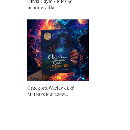
Olivia Hayle - Miesiąc
miodowy dla ...
Grzegorz Wacławek &
Mateusz Marczew...