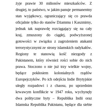
żyje prawie 30 milionów mieszkańców. Z
drugiej, to państwo, w
jaki
m panuje permanentny
stan wyjątkowy, ograniczający się co prawda
oficjalnie tylko do sta
nów
Dż
amm
u
i
Kaszm
irny
,
jednak tak naprawdę rozciągający się na cały
kraj, zmuszony do ciągłej, podwyższonej
gotowości w związku z zagrożeniem atakami
terrorystycznymi ze strony islamskich radykałów.
Regiony te stanowią kość niezgody z
Pakistanem, który również rości sobie do nich
prawa. Stoczono o nie już trzy wielkie wojny,
będące pokłosiem kolonialnych rządów
Europejczyków. Po ich odejściu
Indie
Brytyjskie
uległy rozpadowi i z chaosu
,
po uprzednim
krwawym konflikcie w 1947 roku
,
wychynęły
dwa polityczne byty – Republika Indii oraz
Islamska Republika Pakistanu, będące dla siebie