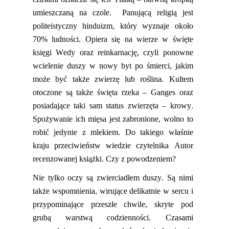
umieszczaną na czole.
Panującą religią jest
pol
it
eistyczny
hinduizm, który wyznaje około
70% ludności. Opiera się na wierze w święte
księgi Wedy oraz reinkarnację, czyli ponowne
wcielenie duszy w nowy byt po śmierci,
jaki
m
może być także zwierzę lub roślina. Kultem
otoczon
e są
także święta rzeka – Ganges oraz
posiadające taki sam status zwierzęta – krowy.
Spożywanie ich mięsa jest zabronione, wolno to
robić jedynie z mlekiem.
Do takiego
właśnie
kraj
u
przeciwieństw wiedzie czytelnika Autor
recenzowanej książki. Czy z powodzeniem?
Nie tylko oczy są zwierciadłem duszy. Są nimi
także wspomnienia, wirujące delikatnie w sercu i
przypominające przeszłe chwile, skryte pod
grubą warstwą codzienności. Czasami