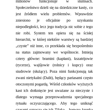
milionów funkcjonuje w slumsach.
Społeczeństwo dzieli się na dziedziczne kasty, co
jest źródłem wielu problemów. Wprawdzie
zniesiono je oficjalnie po uzyskaniu
niepodległości,
lecz
jego tradycja nic sobie z tego
nie robi. System ten opiera się na ścisłej
hierarchii, w której niektóre warstwy są bardziej
„czyste” niż inne, co przekłada się bezpośrednio
na status zajmowany we wspólnocie. Istnieją
cztery główne: bramini (kapłani), kszatrijowie
(rycerze), wajśjowie (rolnicy i kupcy) oraz
siudrowie (służący). Poza nimi funkcjonują t
ak
zwani
nietykalni (
Dalit
)
,
będący pariasami często
otoczonymi pogardą. Wśród członków wyższych
kast ich dotknięcie jest uważane za nieczyste i
dlatego wymaga przeprowadzenia specjalnego
rytuału oczyszczającego. Aby tego uniknąć
czasami oznacza się ich Tilaką – barwną kropką