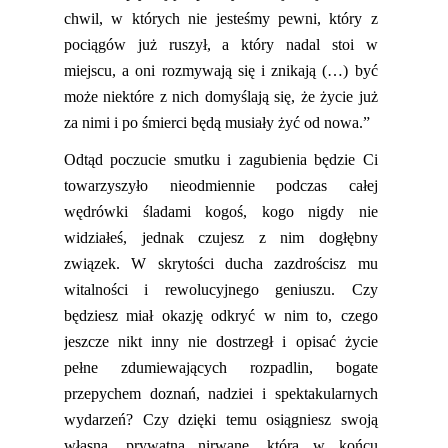
chwil, w których nie jesteśmy pewni, który z
pociągów już ruszył, a który nadal stoi w
miejscu, a oni rozmywają się i znikają (…) być
może niektór
e
z nich domyślają się, że życie już
za nimi i po śmierci będą musiały żyć od nowa.”
Odtąd poczucie smutku i zagubienia będzie Ci
towarzyszyło nieodmiennie podczas całej
wędrówki śladami kogoś, kogo nigdy nie
widziałeś, jednak czujesz z nim dogłębny
związek. W skrytości ducha zazdrościsz mu
witalności i rewolucyjnego geniuszu. Czy
będziesz miał okazję odkryć w nim to, czego
jeszcze nikt inny nie dostrzegł i opisać życie
pełne zdumiewających rozpadlin,
bogate
przepychem
doznań, nadziei i spektakularnych
wydarzeń? Czy dzięki temu osiągniesz swoją
własną, prywatną nirwanę, która w końcu