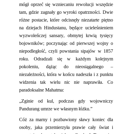
mógł oprzeć się wzniecaniu rewolucji wszędzie
tam, gdzie zagnały go wyroki opatrzności. Dwie
różne postaci
e
, które odcisnęły niezatarte piętno
na dziejach Hindustanu
,
będące ucieleśnieniem
wyzwoleńczej sa
ns
ary, obmytej krwią tysięcy
bojowników
;
poczynając od pierwszej wojny o
niepodległość, czyli powstania sipajów w 1857
roku. Odradzali się w każdym kolejnym
pokoleniu
,
dążąc do nieosiągalnego –
niezależności, która w końcu nadeszła i z punktu
widzenia tak wielu nic nie naprawiła. Co
paradoksalne Mahatma:
„Zginie od kul, podczas gdy wojowniczy
Pandurang
umrze we własnym łóżku.”
Cóż za marny i pozbawiony sławy koniec dla
osoby,
jaka
przemierzyła prawie cały świat i