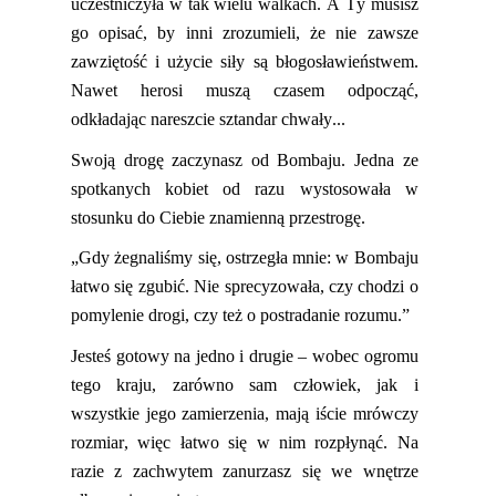
uczestniczyła w tak wielu walkach. A Ty musisz
go opisać, by inni zrozumieli, że nie zawsze
zawziętość i użycie siły są błogosławieństwem.
Nawet herosi muszą czasem odpocząć,
odkładając
nareszcie
sztandar chwały...
Swoją drogę zaczynasz od Bombaju. Jedna ze
spotkanych kobiet od razu wystosowała w
stosunku do Ciebie znamienną przestrogę
.
„Gdy żegnaliśmy się, ostrzegła mnie: w Bombaju
łatwo się zgubić. Nie sprecyzowała, czy chodzi o
pomylenie drogi, czy też o postradanie rozumu.”
Jesteś gotowy na jedno i drugie – wobec ogromu
tego kraju, zarówno sam człowiek, jak i
wszystkie jego zamierzenia
,
mają iście mrówczy
rozmiar, więc łatwo się w nim rozpłynąć. Na
razie z zachwytem zanurzasz się we wnętrz
e