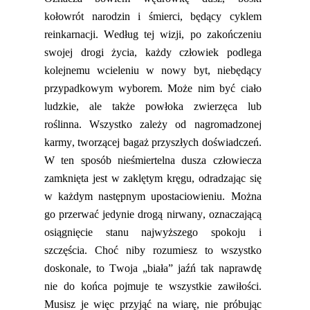
kołowrót narodzin i śmierci, będący cyklem
reinkarnacji. Według tej wizji, po zakończeniu
swojej drogi życia, każdy człowiek podlega
kolejnemu wcieleniu w nowy byt, niebędący
przypadkowym wyborem. Może nim być ciało
ludzkie, ale także powłoka zwierzęca lub
roślinna. Wszystko zależy od nagromadzonej
karmy, tworzącej bagaż przyszłych doświadczeń.
W ten sposób nieśmiertelna dusza człowiecza
zamknięta jest w zaklętym kręgu, odradzając się
w każdym następnym upostaciowieniu. Można
go przerwać jedynie drogą nirwany
,
oznaczającą
osiągnięcie stanu najwyższego spokoju i
szczęścia. Choć niby rozumiesz to wszystko
doskonale, to Twoja
„biała” jaźń tak naprawdę
nie do końca pojmuje te wszystkie zawiłości.
Musisz je więc przyjąć na wiarę, nie próbując