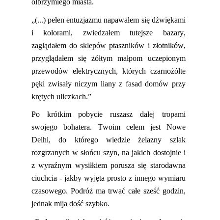
olbrzymiego miasta.
„(...) pełen entuzjazmu napawałem się dźwiękami
i kolorami, zwiedzałem tutejsze bazary,
zaglądałem do sklepów ptaszników i złotników,
przyglądałem się żółtym małpom uczepionym
przewodów elektrycznych, których czarnożółte
pęki zwisały niczym liany z fasad domów przy
krętych uliczkach.”
Po krótkim pobycie ruszasz dalej tropami
swojego bohatera. Twoim celem jest Nowe
Delhi, do którego wiedzie żelazny szlak
rozgrzanych w słońcu szyn, na
jaki
ch dostojnie i
z wyraźnym wysiłkiem porusza się starodawna
ciuchcia
-
jakby wyjęta prosto z innego wymiaru
czasowego. Podróż ma trwać całe sześć godzin,
jednak mija dość szybko.