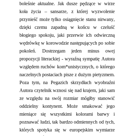
boleśnie
aktualne. Jak dusze pędzące w wirze
koła życia – sa
nsarze
, z które
j
wyzwolenie
przynieść może tylko osiągnięcie stanu nirwany,
dzięki czemu zapadną w końcu w czeluść
błogiego spokoju,
jaki
przerwie ich odwieczną
wędrówkę w korowodzie następujących po sobie
pokoleń.
Dostrzegam jeden minus owej
propozycji literackiej - wyraźną sympatię Autora
względem ruchów kom*unistycznych, o którego
naczelnych postaciach pisze z dużym pietyzmem.
Poza tym, n
a
P
egazich skrzydłach wyobraźni
Autora czytelnik wznosi się nad krajem,
jaki
sam
ze względu na swój rozmiar mógłby stanowić
oddzielny kontynent. Może smakować jego
mieniące się wszystkimi kolorami barwy i
poznawać ludzi, tak bardzo odmiennych od tych,
który
ch
spotyka się w europejskim wymiarze