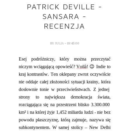
PATRICK DEVILLE -
SANSARA -
RECENZJA
BY
JULIA
- 18:45:00
Esej podróżniczy, który można przeczytać
niczym wciągającą opowieść?
Voilà
!
😉
Indie to
kraj kontrastów. Ten oklepany zwrot oczywiście
nie oddaje całej złożoności sytuacji k
rainy
, któr
a
dosłownie tonie w przeciwieństwach. Z jednej
strony to największa demokracja świata
,
rozciągająca się na przestrzeni blisko 3.300.000
km² i na której żyje 1,452 miliarda ludzi - nie bez
powodu płaszczyznę, którą zajmuje
,
nazywa się
subkontynentem. W samej stolicy – New Delhi