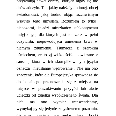
przywołują nawet obrazy, których nigdy
się
nie
doświadczyło. Tak jakby należały do innej, obcej
świadomości, jaką trudno objąć
rozchwianym
wskutek tego umysłem. Rozumieją to tylko
niepozorni, śniadzi mieszkańcy subkontynentu
indyjskiego, dla których jest to rzecz w pełni
oczywista, niepowodująca uniesienia brwi w
niemym zdumieniu. Tłumaczą z szerokim
uśmiechem, że to zjawisko ściśle powiązane z
s
ansarą, która w ich skomplikowanym języku
oznacza „nieustanne wędrowanie”. Nie ma ono
znaczenia, które dla Europejczyka sprowadza się
do banalnego przenoszenia się z miejsca na
miejsce w poszukiwaniu przygód lub akcie
ucieczki od zgiełku współczesnego świata. Dla
nich ma ono wymiar
transcendentny
,
wymykający się jedynie zmysłowemu poznaniu.
Oznacza bowiem wędrówkę dusz, boski