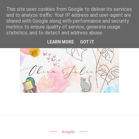
This site uses cookies from Google to deliver its services
and to analyze traffic. Your IP address and user-agent are
shared with Google along with performance and security
metrics to ensure quality of service, generate usage
statistics, and to detect and address abuse.
LEARN MORE
GOT IT
książki