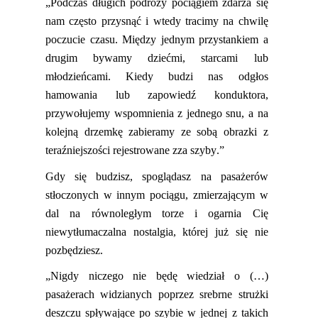
„Podczas długich podróży pociągiem zdarza się
nam często przysnąć i wtedy tracimy na chwilę
poczucie czasu. Między jednym przystankiem a
drugim bywamy dziećmi, starcami lub
młodzieńcami. Kiedy budzi nas odgłos
hamowania lub zapowiedź konduktora,
przywołujemy wspomnienia z jednego snu, a na
kolejną drzemkę zabieramy ze sobą obrazki z
teraźniejszości rejestrowane zza szyby.”
Gdy się budzisz, spoglądasz na pasażerów
stłoczonych w innym pociągu, zmierzającym w
dal na równoległym
torze i
ogarnia Cię
niewytłumaczalna nostalgia, której już się nie
pozbędziesz.
„Nigdy niczego nie będę wiedział o (…)
pasażerach widzianych poprzez srebrne strużki
deszczu spływające po szybie w jednej z takich