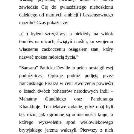
zawiedzie Cię do gwiaździstego nieboskłonu
dalekiego od marnych ambicji i bezsensownego
mozołu? Czas pokaże, że
:
„(...) byłem szczęśliwy, a niekiedy na widok
tłumów na ulicach, świątyń i roślin, ku swojemu
własnemu zaskoczeniu osiągałem stan, który
nazwać można radością życia.”
“
Sa
nsara
” Patricka
Deville
to pełen nostalgii esej
podróżniczy.
Opisuje podróż podjętą przez
francuskiego
P
isarza w celu stworzenia powieści
o losach dwóch bohaterów narodowych Indii –
Mahatmy Gandhiego oraz
Panduranga
Khankhoje
. To niełatwe zadanie, gdyż obaj byli
tak różni, jak
ogromne
są odmienności kraju, o
którego wyzwolenie spod wielowiekowego
brytyjskiego jarzma walczyli. Pierwszy z nich