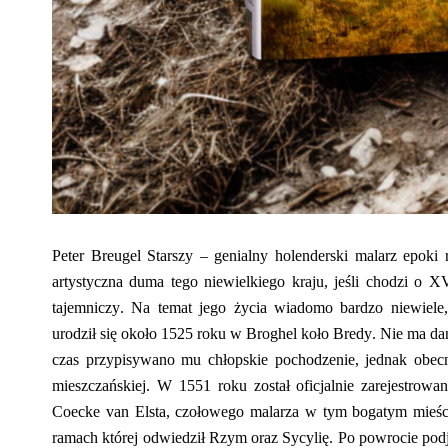
Peter
Breugel
S
tarszy – genialny holenderski malarz epoki
artystyczna duma tego niewielkiego kraju, jeśli chodzi o X
tajemniczy. Na temat jego życia wiadomo bardzo niewiel
urodził się około 1525 roku w
Broghel
koło Bredy.
Nie ma da
czas przypisywano mu chłopskie pochodzenie, jednak obecn
mieszczańskiej. W 1551 roku został oficjalnie zarejestro
Coecke
van
Elsta
, czołowego malarza w tym bogatym mieści
ramach której odwiedził Rzym oraz Sycylię. Po powrocie pod