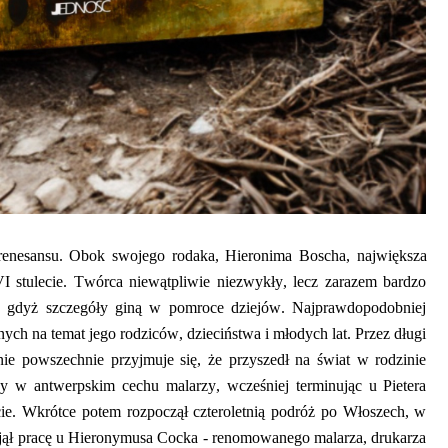
r
enesansu. Obok swojego
rodaka,
Hieronima Boscha
,
największa
VI stulecie. Twórca niewątpliwie niezwykły, lecz zarazem bardzo
e, gdyż szczegóły giną w pomroce dziejów. Najprawdopodobniej
nych
na temat jego rodziców, dzieciństwa i młodych lat. Przez długi
ie powszechnie przyjmuje się, że przyszedł na świat w rodzinie
wany w antwerpskim cechu malarzy, wcześniej terminując u
Pietera
e. Wkrótce potem rozpoczął czteroletnią podróż po Włoszech, w
jął pracę u
Hieronymusa
Cocka
- renomowanego malarza, drukarza