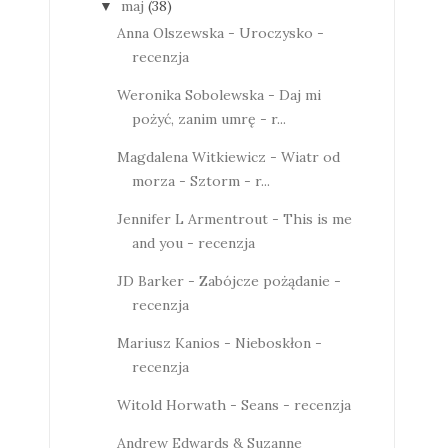
maj
(38)
▼
Anna Olszewska - Uroczysko -
recenzja
Weronika Sobolewska - Daj mi
pożyć, zanim umrę - r...
Magdalena Witkiewicz - Wiatr od
morza - Sztorm - r...
Jennifer L Armentrout - This is me
and you - recenzja
JD Barker - Zabójcze pożądanie -
recenzja
Mariusz Kanios - Nieboskłon -
recenzja
Witold Horwath - Seans - recenzja
Andrew Edwards & Suzanne