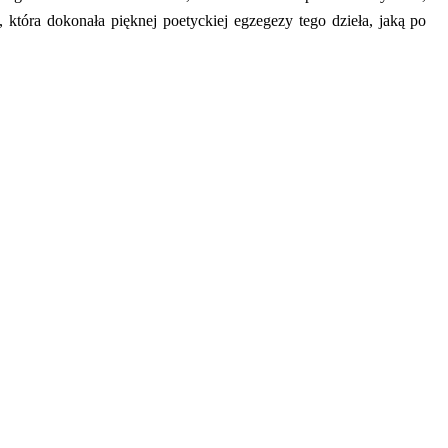
która dokonała pięknej poetyckiej egzegezy tego dzieła,
jak
ą po