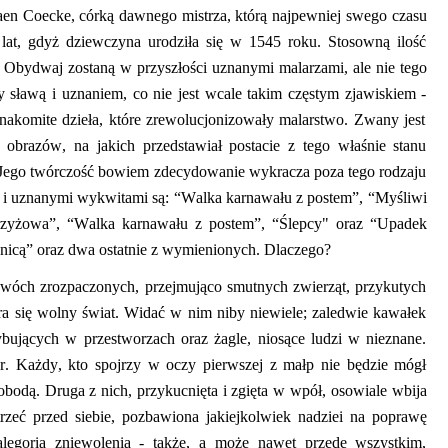
aen
Coecke
, córką dawnego mistrza
,
którą najpewniej swego czasu
0 lat, gdyż dziewczyna urodziła się w 1545 roku.
Stosowną ilość
o. Obydwaj zostaną w przyszłości uznanymi malarzami,
ale
nie tego
y sławą i uznaniem, co nie jest wcale takim częstym zjawiskiem
-
nakomite dzieła, które zrewolucjonizowały malarstwo. Zwany jest
h obrazów, na
jakich
przedstawiał postacie z tego właśnie stanu
. Jego twórczość bowiem zdecydowanie wykracza poza tego rodzaju
i i uznanymi wykwitami są:
“
Walka karnawału z postem
”
,
“
Myśliwi
rzyżowa”,
“
Walka karnawału z postem”,
“
Ślepcy" oraz
“
Upadek
nicą” oraz dwa ostatnie z wymienionych. Dlaczego?
dwóch zrozpaczonych, przejmująco smutnych zwierząt, przykutych
ra się wolny świat. Widać w nim niby niewiele
;
zaledwie kawałek
ybujących w przestworzach oraz żagle
,
niosące ludzi w nieznane.
r. Każdy, kto spojrzy w oczy pierwszej z małp nie będzie mógł
wobodą. Druga z nich
,
przykucnięta i zgięta w wpół, osowiale wbija
rzeć przed siebie
, pozbawiona
jak
iej
kolwiek nadzie
i
na poprawę
legori
a
zniewolenia
-
także, a może nawet przede wszystkim,