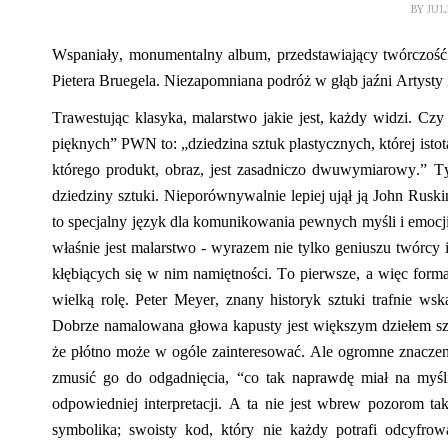
BY
JUL
Wspaniały, monumentalny album, przedstawiający twórczość 
Pietera
Bruegela
. Niezapomniana podróż w głąb jaźni Artysty i
Trawestując klasyka, malarstwo jakie jest, każdy widzi. C
pięknych” PWN to: „dziedzina sztuk plastycznych, której istotą
którego produkt, obraz, jest zasadniczo dwuwymiarowy.” Ty
dziedziny sztuki. Nieporównywalnie lepiej ujął ją John
Ruski
to specjalny język dla komunikowania pewnych myśli i emocji
właśnie jest malarstwo - wyrazem nie tylko geniuszu twórcy
kłębiących się w nim namiętności. To pierwsze, a więc form
wielką rolę. Peter Meyer, znany historyk sztuki trafnie wsk
Dobrze namalowana głowa kapusty jest większym dziełem
s
że płótno może w ogóle zainteresować. Ale ogromne znaczeni
zmusić go do odgadnięcia
,
“
co tak naprawdę miał na myśl
odpowiedniej interpretacji. A ta nie jest wbrew pozorom t
symbolika
;
swoisty kod, który nie każdy potrafi odcyfrow