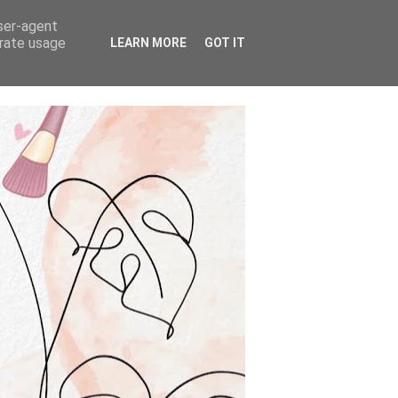
user-agent
erate usage
LEARN MORE
GOT IT