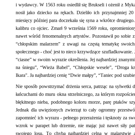
i wydawcy. W 1563 roku osiedlił się Brukseli i ożenił z
Myk
nosił jako dziecko na rękach. Dzieliło ich przynajmniej 2
miesięcy później
para doczekała się syna a wkrótce drugieg
kalibru co ojciec. Zmarł 9 września 1569 roku, opromienion
nawet wśród fenomenalnych artystów. Pozostawił po sobie z
“
chłopskim malarzem” z uwagi na częstą tematykę swoic
społecznego
-
choć jest to nieco krzywdzące szufladkowanie
“
ciasne” w swoim wyrazie określenia. Jej najbardziej znanym
na śniegu
”
,
“
Wieża Babel
”
,
“
Chłopskie wesele
”
,
“
Droga k
Ikara". Ja najbardziej cenię
“
Dwie małpy”,
“
Taniec pod szubie
Nie sposób powstrzymać drżenia serca
,
patrząc na sylwetki 
łańcuchami do muru okna strzelniczego, za którym rozpoście
błękitnego nieba, podobnego koloru morze, parę ptaków sz
Jednak dla uwięzionych zwierząt to cały ogromny przestwó
zapomnieć ich wyrazu
-
pełnego przerażenia i tęsknoty za s
wzrok w parapet lub drzemie, nie mając już nawet siły pat
swojego losu. To chyba najbardziej celna w malarstwie a