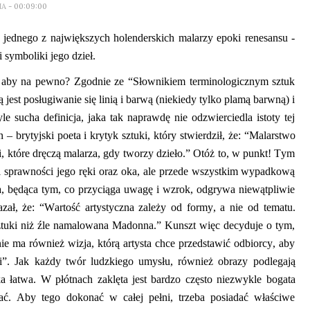
IA
- 00:09:00
jednego z największych holenderskich malarzy epoki renesansu -
 symboliki jego dzieł.
zy aby na pewno? Zgodnie ze “Słownikiem terminologicznym sztuk
 jest posługiwanie się linią i barwą (niekiedy tylko plamą barwną) i
le sucha definicja,
jak
a tak naprawdę nie odzwierciedla istoty tej
n
– brytyjski poeta i krytyk sztuki, który stwierdził, że
:
“
Malarstwo
, które dręczą malarza, gdy tworzy dzieło.” Otóż to, w punkt! Tym
 i sprawności jego ręki oraz oka, ale przede wszystkim wypadkową
a, będąca tym, co przyciąga uwagę i wzrok
,
odgrywa niewątpliwie
azał, że
:
“
Wartość artystyczna zależy od formy, a nie od tematu.
ztuki niż źle namalowana Madonna.” Kunszt więc decyduje o tym,
e ma również wizja, którą artysta chce przedstawić odbiorcy, aby
i”. Jak każdy twór ludzkiego umysłu, również obrazy podlegają
aka łatwa. W
płótnach
zaklęta jest bardzo często niezwykle bogata
ać. Aby tego dokonać w całej pełni, trzeba posiadać
właściwe