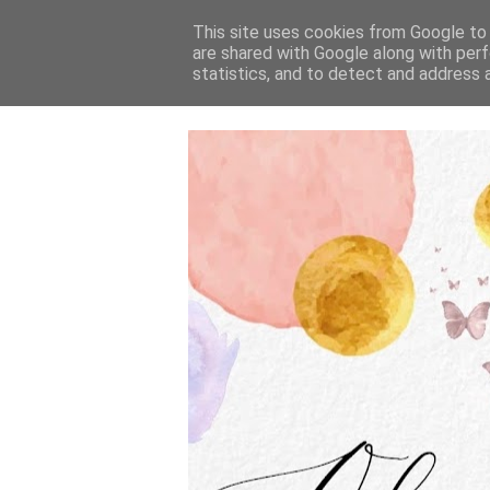
This site uses cookies from Google to d
are shared with Google along with perf
statistics, and to detect and address 