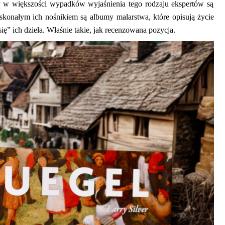
tety w większości wypadków wyjaśnienia tego rodzaju ekspertów są
oskonałym ich nośnikiem są albumy malarstwa, które opisują życie
się
”
ich dzieła. Właśnie takie, jak recenzowana pozycja.