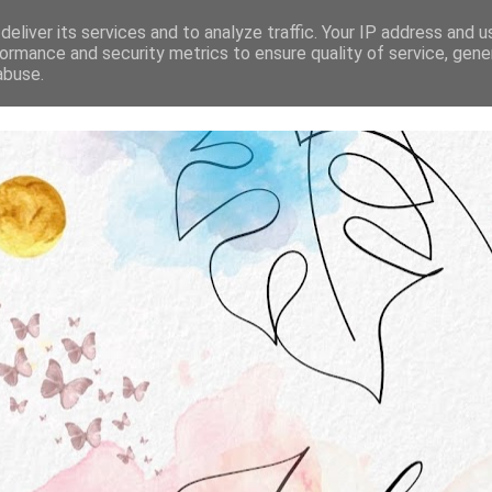
STRONA GŁÓWNA
O MNIE
WSPÓŁPRACA
eliver its services and to analyze traffic. Your IP address and 
ormance and security metrics to ensure quality of service, gen
abuse.