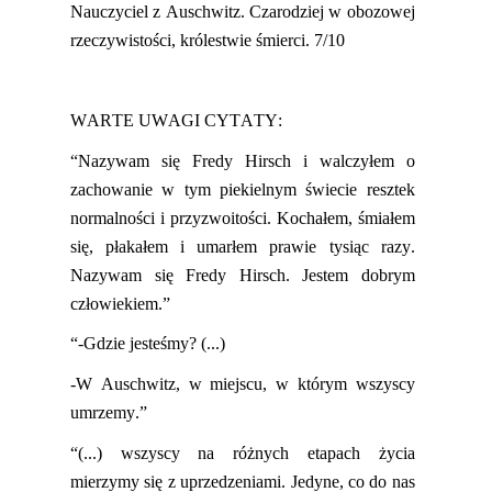
Nauczyciel z Auschwitz.
Czarodziej w obozowej
rzeczywistości
, królestwie śmierci
.
7/10
WARTE UWAGI CYTATY:
“Nazywam się Fredy Hirsch i walczył
e
m o
zachowanie w tym piekielnym świecie resztek
normalności i przyzwoitości. Kochałem, śmiałem
się, płakałem i umarłem prawie tysiąc razy.
Nazywam się Fredy Hirsch. Jestem dobrym
człowiekiem.”
“
-Gdzie jesteśmy? (...)
-W Auschwitz, w miejscu, w którym wszyscy
umrzemy.”
“(...) wszyscy na różnych etapach życia
mierzymy się z uprzedzeniami. Jedyne, co do nas