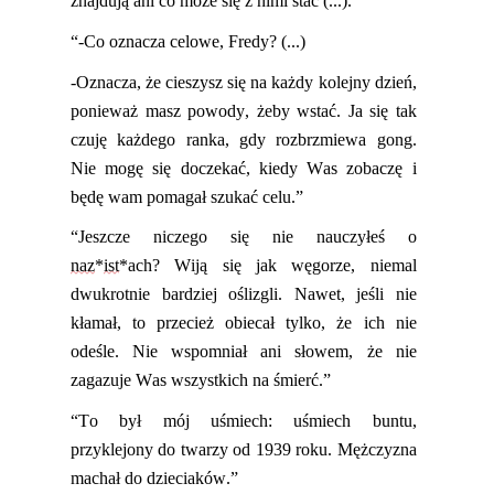
znajdują ani co może się z nimi stać (...).”
“-Co oznacza celowe, Fredy? (...)
-Oznacza, że cieszysz się na każdy kolejny dzień,
ponieważ masz powody, żeby wstać. Ja się tak
czuję każdego ranka, gdy rozbrzmiewa gong.
Nie mogę się doczekać, kiedy Was zobaczę i
będę wam pomagał szukać celu.”
“Jeszcze niczego się nie nauczyłeś o
naz
*
ist
*ach? Wiją się jak węgorze, niemal
dwukrotnie bardziej oślizgli. Nawet, jeśli nie
kłamał, to przecież obiecał tylko, że ich nie
odeśle. Nie wspomniał ani słowem, że nie
zagaz
uje Was wszystkich na śmierć.”
“To był mój uśmiech: uśmiech buntu,
przyklejony do twarzy od 1939 roku. Mężczyzna
machał do dzieciaków.”