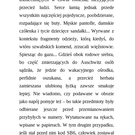
przecież ludzi. Serce łamią
jednak przede
wszystkim najczęściej pojedyncze, poobdzierane,
rozpadające się buty. Męskie pantofle, damskie
czółenka i tycie dziecięce
sandałki
..
.
Wyrwane z
kontekstu
fragmenty odzieży, którą kiedyś, do
wtóru szwabskich komend, zrzucali więźniowie.
Spiesząc do gazu...
Gdzieś obok rodowe srebra,
bo część zmierzających do Auschwitz osób
sądziła, że jedzie do wakacyjnego ośrodka,
perfidnie oszukana, a przecież herbata
zamieszana ulubioną łyżką zawsze smakuje
lepiej. Nie wiadomo
, czy podawane w obozie
jako napój pomyje
też
– bo
takie przedmioty były
odbierane jeszcze przed przemianowaniem
przybyłych w numery. Wytatuowane na rękach,
wpisane w papierach.
W tym drugim przypadku,
jeśli stał przed nim kod SB6, człowiek zostawał