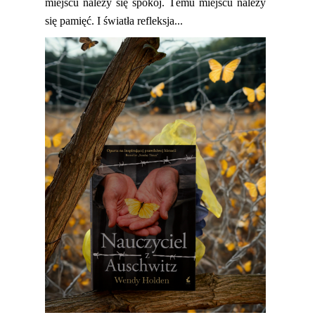
miejscu należy się spo
kój
. Temu miejscu należy
się pamięć. I światła refleksja...