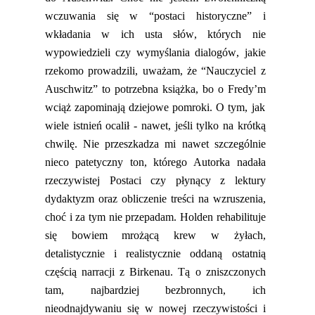
wczuwania się w
“
postaci
historyczne
”
i
wkładania w ich usta słów, których nie
wypowiedzieli czy wymyślania dialogów, jakie
rzekomo prowadzili, uważam, że “Nauczyciel z
Auschwitz” to potrzebna książka, bo o
Fredy’m
wciąż zapominają dziejowe pomroki.
O tym, jak
wiele istnień ocalił - nawet, jeśli tylko na krótką
chwilę. Nie przeszkadza mi nawet szczególnie
nieco patetyczny ton, którego Autorka nadała
rzeczywistej Postaci czy płynący z lektur
y
dydaktyzm
oraz obliczenie treści na wzruszenia
,
choć i za
ty
m nie przepadam.
Holden
rehabilituje
się bowiem mrożącą krew w żyłach,
detalistycznie
i realistycznie oddaną ostatnią
częścią
narracji
z Birkenau.
Tą o zniszczonych
tam, najbardziej bezbronnych, ich
nieodnajdywaniu się w nowej rzeczywistości i