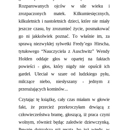
Rozparowanych
ojców w sile wieku i
zrozpaczonych matek.
Kilkumiesięcznych,
kilkuletnich i nastoletnich dzieci, które nie miały
jeszcze czasu, by zrozumieć życie, posmakować
go ni jakkolwiek poznać.
To właśnie im, za
s
prawą niezwykłej sylwetki
Fredy’ego
Hirscha,
tytułowego “Nauczyciela z Auschwitz” Wendy
Holden
oddaje głos
w opartej na faktach
powieści - głos
, który nigdy nie opuścił ich
gardeł. Uleciał w szare od
ludzkiego
pyłu,
milczące niebo, niesłyszany - jednym z
przerażających kominów...
Czytając tę książkę
,
cały czas miałam w głowie
fakt, że przecież przekroczyłam drwiącą z
człowieczeństwa bramę, głoszącą, iż praca czyni
wolnym, również będąc zaledwie dziewczynką.
Pewnie dojrzalszą niż reszta, bo już wtedy, w