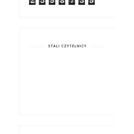
2
5
9
8
7
3
9
STALI CZYTELNICY