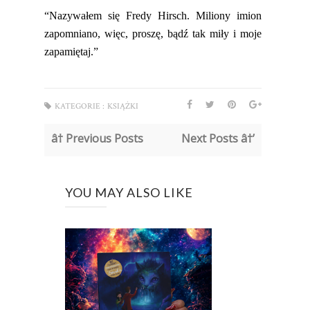
“Nazywałem się Fredy Hirsch. Miliony imion
zapomniano, więc,
proszę,
bądź tak miły i moje
zapamiętaj.”
KATEGORIE :
KSIĄŻKI
â† Previous Posts
Next Posts â†’
YOU MAY ALSO LIKE