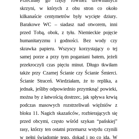
Przecinały go rzędy również drewnianych
skrzyni, w których z obu stron co około
kilkanaście centymetrów
były wycięte dziury.
Barakowe WC – siadasz nad
otworem
, inni
przed Tobą, obok, z tyłu. Niemieckie pojęcie
humanitaryzmu i go
dności. Bez wody czy
skrawka papieru. Wszyscy korzystający o tej
samej
porze a przy tym poganiani batem, jeżeli
przekroczyli czas pięciu minut. Długo tkwiłam
także przy Czarnej Ścianie c
zy Ścianie Śmierci.
Ścianie Straceń. Wiedziałam, że to replika, a
jednak, jeśliby odpowiednio przymknąć powieki,
można by z łatwością dostrzec, jak spływa krwią
podczas masow
ych rozstrzeliwań więźniów z
bloku 11. Nagich skazańców,
rozbierających się
przed obcymi, często wśród szykan “pańskiej”
ra
s
y,
któr
z
y ten ostatni przemarsz w
stydu czynili
w pełni świadomie tego, dokąd i po co idą. W