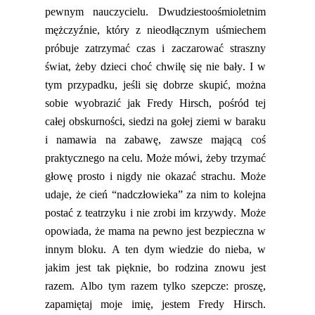
pewnym nauczycielu. Dwudziestoośmioletnim
mężczyźnie, który z nieodłącznym uśmiechem
próbuje
zatrzymać czas i zaczarować straszny
świat, żeby dzieci choć chwilę się nie bały.
I
w
tym przypadku, jeśli się dobrze skupić, można
sobie wyobrazić jak Fredy Hirsch, pośród tej
całej obskurności, siedzi na gołej ziemi
w
baraku
i nama
wia na zabawę, zawsze mającą coś
praktycznego
na celu. Może mówi, żeby trzymać
głowę prosto i nigdy nie okazać strachu. Może
udaje, że cień “nadczłowieka” za nim to kolejna
postać z teatrzyku i nie zrobi im krzywdy.
Może
opowiada, że mama na pewno jest bezpieczna w
innym
bloku.
A
ten dym wiedzie do nieba, w
jakim jest tak pięknie
, bo rodzina znowu jest
razem
. Albo tym razem tylko
szepcze
:
proszę,
zapamiętaj moje imię, jestem Fredy Hirsch.