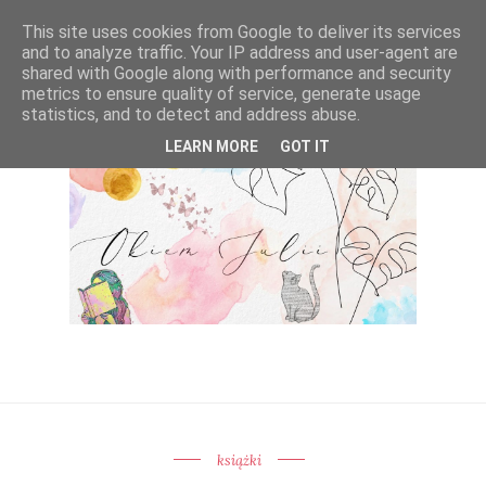
This site uses cookies from Google to deliver its services
and to analyze traffic. Your IP address and user-agent are
shared with Google along with performance and security
metrics to ensure quality of service, generate usage
statistics, and to detect and address abuse.
LEARN MORE
GOT IT
książki