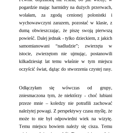
pogardzie mając harmidry na dużych przerwach,
wolałam, za zgodą cenionej polonistki i
wychowawczyni zarazem, pozostać w klasie, z
dumą obwieszczając, że piszę swoją pierwszą
powieść.
Dalej jednak
-
tylko dzieckiem, z jakich
samomianowani
“nadludzie”; zwierzęta w
istocie, zwierzętom nie ujmując,
postanowili
kilkadziesiąt lat temu właśnie w tym miejscu
oczyścić świat, dążąc do stworzenia
czystej rasy
.
Odłączyłam się wówczas od grupy,
zniesmaczona tym, że niektórzy - choć lubiani
przeze mnie – koledzy nie potrafili zachować
należytej powagi. Z perspektywy czasu myślę, że
może to nie był odpowiedni wiek na wizytę
.
Temu miejscu bowiem należy się cisza. Temu