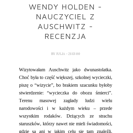
WENDY HOLDEN -
NAUCZYCIEL Z
AUSCHWITZ -
RECENZJA
BY
JULIA
- 21:13:00
Wizytowałam Auschwitz jako dwunastolatka.
Choć
była to
częś
ć
większej, szkolnej wycieczki,
piszę o “wizycie”,
bo brakiem szac
unku byłoby
stwierdzenie
:
“
wycieczka
do obozu śmierci”.
Terenu masowej zagłady ludzi wielu
narodowości i w każdym wieku – przede
wszystkim rodaków. Dr
żących ze strachu
staruszków, którzy nawet nie mieli świadomości,
gdzie są ani w jakim celu się t
am
znaleźli.