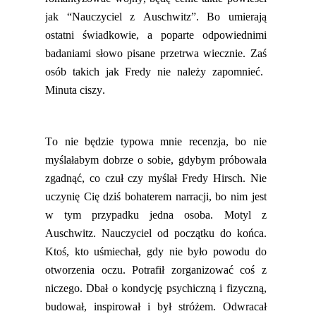
jak “Nauczyciel z Auschwitz”. Bo umierają
ostatni świadkowie, a poparte odpowiednimi
badaniami słowo pisane przetrwa wiecznie.
Zaś
os
ób
taki
ch
jak
Fredy n
ie należy zapomnie
ć.
Minuta ciszy.
To nie będzie typowa mnie recenzja, bo nie
myślałabym dobrze o sobie, gdybym próbowała
zgadnąć, co czuł czy myślał Fredy Hirsch. Nie
uczynię Cię dziś bohaterem narracji, bo nim jest
w tym przypadku jedna osoba
. Motyl z
Auschwitz. Nauczyciel od początku do końca.
Ktoś, kto uśmiechał, gdy nie było powodu do
otworzenia oczu. Potrafił zorganizować coś z
niczego. Dbał o kondycję psychiczną i fizyczną,
budował, inspirował i był stróżem.
Odwracał