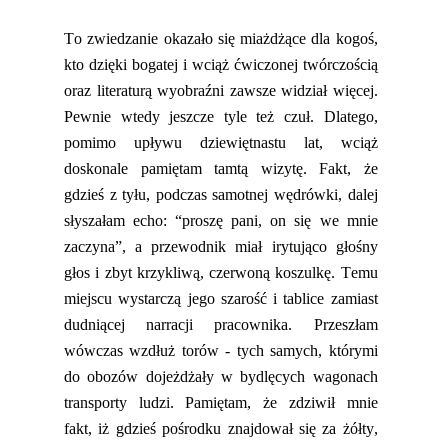
T
o zwiedzanie
okazał
o
się miażdżące dla kogoś,
kto dzięki bogatej i wciąż ćwiczonej twórczością
oraz literaturą wyobraźni zawsze widział więcej.
Pewnie wtedy jeszcze tyle też czuł. Dlatego,
pomimo upływu dziewiętnastu lat, w
ciąż
doskonale pamiętam tamtą wizytę. Fakt, że
gdzieś z tyłu, podczas samotnej wędrówki, dalej
słyszałam echo
:
“proszę pani, on się we mnie
zaczyna”, a przewodnik miał irytująco głośny
głos i zbyt krzykliwą, czerwoną koszulkę.
Temu
miejscu wystarcz
ą
jego szarość i tablice zamiast
dudniącej narracji pracownika. P
rzeszłam
wówczas wzdłuż torów - tych samych, którymi
do obozów dojeżdżały w bydlęcych wagonach
transporty ludzi.
Pamiętam, że zdziwił mnie
fakt, iż gdzieś pośrodku znajdował się za żółty,