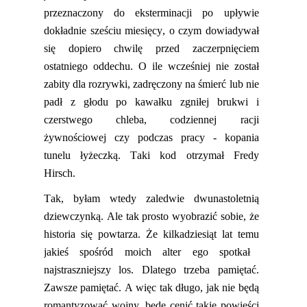
przeznaczony do eksterminacji po upływie
dokładnie sześciu m
iesięcy, o czym dowiadywał
się dopiero chwilę przed zaczerpnięciem
ostatniego oddechu. O ile wcześniej nie został
zabity dla rozrywki, zadręczony na śmierć lub nie
padł z głodu po kawałku zgniłej brukwi i
czerstwego chleba
, codziennej racji
żywnościowej
czy podczas pracy
-
kopania
tunelu
łyżeczką. Taki kod otrzymał Fredy
Hirsch.
Tak, byłam wtedy zaledwie dwunastoletnią
dziewczynką. Ale tak prosto wyobrazić sobie, że
historia się powtarza. Że kilkadziesiąt lat temu
jakieś spośród moich alter ego spotkał
najstraszniejszy los. Dlatego trzeba pamiętać.
Zawsze pamiętać
.
A
więc tak długo, jak nie będą
romantyzować wojny,
będę cenić takie powieści