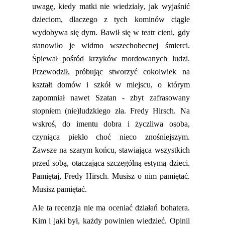
uwagę, kiedy matki nie wiedziały, jak wyjaśnić
dzieciom, dlaczego z tych kominów ciągle
wydobywa się dym. Bawił się w teatr cieni,
g
dy
stanowiło je widmo wszechobecnej śmierci.
Śpiewał pośród krzyków
mordowanych ludzi.
Przewodził, próbując stworzyć cokolwiek na
kształt domów i szkół w miejscu, o którym
zapomniał nawet Szatan
-
zbyt zafrasowany
stopniem (nie)ludzkiego zła. Fredy Hirsch.
Na
wskroś, do
imentu
dobra i życzliwa osoba,
czyniąca piekło choć nieco znośniejszym.
Zawsze na szarym końcu, stawiająca wszystkich
przed sobą, otaczająca szczególną estymą dzieci.
Pamiętaj, Fredy Hirsch.
Musisz o nim pamiętać.
Musisz pamiętać.
Ale ta recenzja nie ma oceniać działań bohatera.
Kim i jaki był, każdy powinien wiedzieć. Opinii