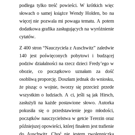
podlega tylko treść powieści.
W krótkich
więc
słowach o samej książce Wendy
Holden
, bo na
więcej nie pozwala mi powaga tematu. A potem
dodatkowa grafika zasługujących na wyróżnienie
cytatów.
Z 400 stron “Nauczyciela z Auschwitz” zaledwie
140 jest poświęconych pobytowi i budzącej
podziw działalności na rzecz dzieci
Fredy’ego
w
obozie, co początkowo uznałam za dość
osobliwą proporcję. Doszłam jednak
do wniosku,
że pisząc o wojnie, tworzy się przecież przede
wszystkim o ludziach. A ci, jeśli są jak Hirsch,
zasłużyli na każde postawione słowo. Autorka
pokusiła się o przedstawienie jego młodości
,
początków nauczycielstwa w getcie Terezin oraz
późniejsz
ej opowieści, której finałem jest trafienie
do Auschwitz.
Choć nie jestem zwolenniczką