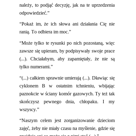
należy, to podjąć decyzję, jak na
te uprzedzenia
odpowiedzieć.”
“Pokaż im, że ich słowa ani działania Cię nie
ranią. To odbiera im moc.”
“Może tylko te rysunki po nich pozostaną, więc
zawsze się upieram, by podpisywały swoje prace
(...). Chciałabym, aby zapamiętały, że nie są
tylko nume
rami.”
“(...) całkiem sprawnie umierają (...). Dławiąc się
cyklonem B w ostatnim tchnieniu, wbijając
paznokcie w ściany komór gazowych. Ty też tak
skończysz pewnego dnia, chłopaku. I my
wszyscy.”
“Naszym celem jest zorganizowanie dzieciom
zajęć, żeby nie miały czasu na myślenie, gdzie się