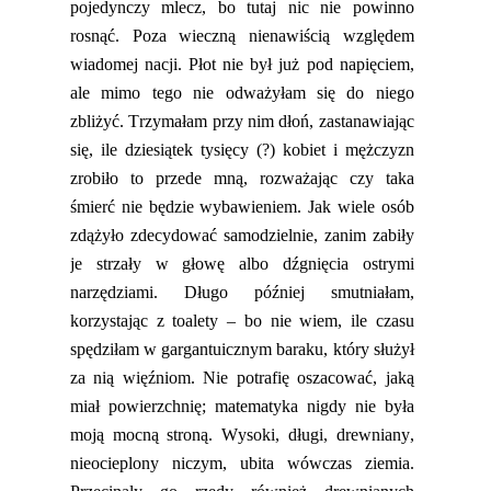
pojedynczy mlecz, bo
tutaj nic nie powinno
rosnąć. Poza wieczną nienawiścią względem
wiadomej nacji. Płot nie był już pod napięciem,
ale mimo tego nie odważyłam się do niego
zbliżyć. Trzymałam przy nim dłoń,
zastanawiając
się, ile
dziesiątek
tysięcy (?) kobiet i mężczyzn
zrobiło to przede mną, rozważając czy taka
śmierć nie będzie wybawieniem. Jak wiele osób
zdążyło zdecydować samodzielnie, zanim zabiły
je
strzały w głowę albo dźgnięcia ostrymi
narzędziami. Długo później smutniałam,
korzystając z toalety
– bo nie wiem, ile czasu
spędziłam w gargantuicznym baraku, który służył
za nią więźniom. Nie potrafię oszacować, jaką
miał powierzchnię; matematyka nigdy nie była
moją mocną stroną. Wysoki, długi, drewniany,
nieocieplon
y niczym, ubita wówczas ziemia.