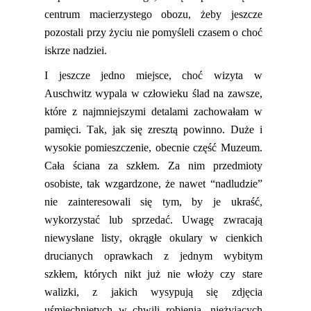
centrum macierzystego obozu, żeby jeszcze
pozostali przy życiu nie pomyśleli czasem o choć
iskrze nadziei.
I jeszcze jedno miejsce, choć wizyta w
Auschwitz wypala w człowieku ślad na zawsze,
które z najmniejszymi detalami zachowałam w
pamięci. Tak, jak się zresztą powinno. Duże
i
wysokie
pomieszczenie, obecnie część Muzeum.
Cała ściana za szkłem. Za nim przedmioty
osobiste, tak wzgardzone, że nawet “nadludzie”
nie zainteresowali się tym, by je ukraść,
wykorzystać lub sprzedać. Uwagę zwracają
niewysłane listy,
okrągłe okulary w cienkich
drucianych oprawkach z jednym wybitym
szkłem, których nikt już nie włoży czy stare
walizki, z jakich wysypują się zdjęcia
uśmiechniętych w chwili robienia, nieżyjących