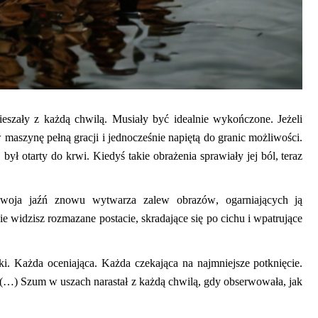
ieszały z każdą chwilą. Musiały być idealnie wykończone. Jeżeli
w maszynę pełną gracji i jednocześnie napiętą do granic możliwości.
ł otarty do krwi. Kiedyś takie obrażenia sprawiały jej ból, teraz
oja jaźń znowu wytwarza zalew obrazów, ogarniających ją
widzisz rozmazane postacie, skradające się po cichu i wpatrujące
tki. Każda oceniająca. Każda czekająca na najmniejsze potknięcie.
. (…) Szum w uszach narastał z każdą chwilą, gdy obserwowała, jak