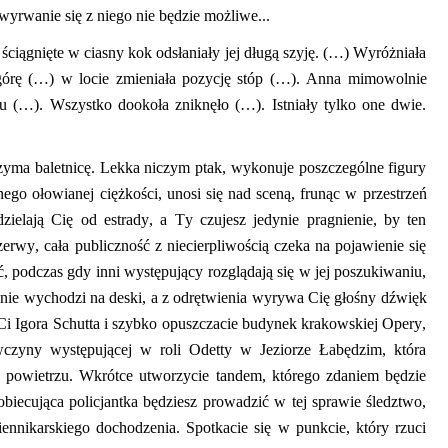
wyrwanie się z niego nie będzie możliwe...
iągnięte w ciasny kok odsłaniały jej długą szyję. (…) Wyróżniała
órę (…) w locie zmieniała pozycję stóp (…)
.
Anna mimowolnie
zu (…)
.
Wszystko dookoła zniknęło (…)
.
Istniały tylko one dwie.
yma baletnicę. Lekka niczym ptak, wykonuje poszczególne figury
łnego ołowianej ciężkości, unosi się nad sceną
,
frunąc w przestrzeń
zielają Cię od estrady, a Ty czujesz jedynie pragnienie, by ten
erwy, cała publiczność z niecierpliwością czeka na pojawienie się
, podczas gdy inni występujący rozglądają się w jej poszukiwaniu,
nie wychodzi na deski, a z odrętwienia wyrywa Cię głośny dźwięk
Ci Igora
Schutta
i szybko opuszczacie budynek krakowskiej Opery,
wczyny
występującej w roli Odetty w Jeziorze Łabędzim, która
w powietrzu. Wkrótce utworzycie tandem, którego zdaniem będzie
biecująca policjantka będziesz prowadzić w tej sprawie śledztwo,
nnikarskiego dochodzenia. Spotkacie się w punkcie, który rzuci