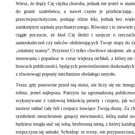
Wiesz, że drąży Cię ciężka choroba, jednak nie jesteś w stan
do granic szaleństwa, a nawet często je przekraczaj
przeciwpsychotyczne
, podając różne leki, jednak bez wię
zamkniętym szpitala psychiatrycznego. Również i to niewiele 
ciągłe p
o
czucie, że ktoś Cię śledzi i szepcze o rzecza
samookaleczeń czy tańców obdzierających Twoje stop
y
do ży
„ostatniej szansy”. Przynosi Ci tylko chwilowe ukojenie, ale g
stosowania
i
popada
sz
w coraz większą otchłań, z której nie 
brawach publiczności, będących potwierdzeniem doskonałych u
z równowagi popsuty mechanizm obolałego umysłu.
Teraz
,
gdy ponownie przed nią stoisz, nie liczy się nic inn
robisz, jesteś najlepsza. Patrzysz na zgromadzoną publicz
wykonywane z cudowną lekkością piruety i czujesz, jak wzn
możesz oddać cały ból i rozpacz trawiące Twoją duszę. Za ch
symbolem nieuchronnie ginącej niewinności, którą nadal n
będziesz mogła stać się sobą, bezbronną istotą, z której każde
rozpoczyna się antrakt. Schodząc ze sceny, nie przypuszczasz,