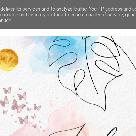
STRONA GŁÓWNA
O MNIE
WSPÓŁPRACA
eliver its services and to analyze traffic. Your IP address and 
ormance and security metrics to ensure quality of service, gen
abuse.