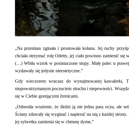
„Na przemian zginała i prostowała kolana. Jej ruchy przyśp
chciała otrzymać rolę Odetty, jej ciało powinno zamienić się 
(…) Wbiła wzrok w posiniaczone stopy. Mały palec u prawej by
wydawały się jedynie nieestetyczne.”
Gdy wieczorem wracasz do wynajmowanej kawalerki, Tw
niepowstrzymanym poczuciem strachu i niepewności. Wszędzie 
się w Ciebie gorejącymi źrenicami.
„Odnosiła wrażenie, że śledzi ją nie jedna para oczu, ale se
Ściany zdawały się wyginać i napierać na nią z każdej strony
jej sylwetka zamienia się w chmurę dymu.”