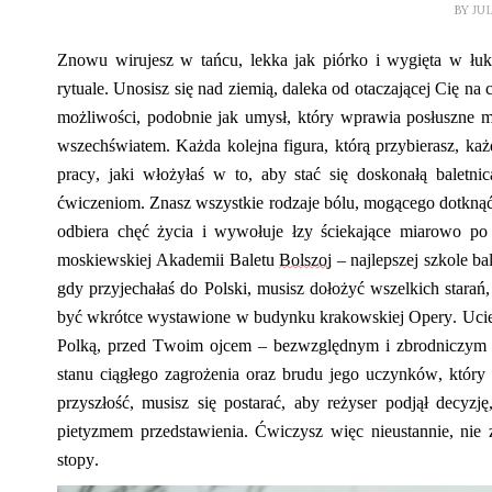
BY
JU
Znowu wirujesz w tańcu, lekka jak piórko i wygięta w łu
rytuale. Unosisz się nad ziemią, daleka od otaczającej Cię na 
możliwości, podobnie jak umysł, który wprawia posłuszne m
wszechświatem. Każda kolejna figura, którą przybierasz, ka
pracy, jaki włożyłaś w to, aby stać się doskonałą baletn
ćwiczeniom. Znasz
wszystkie rodzaje
bólu,
mogącego
dotknąć
odbiera chęć życia i wywołuje łzy ściekające miarowo po 
moskiewskiej Akademii Baletu
Bolszoj
– najlepszej szkole ba
gdy przyjechałaś do Polski
,
musisz dołożyć wszelkich starań
być wkrótce wystawione w budynku krakowskiej Opery. Uciek
Polką
,
przed Twoim ojcem – bezwzględnym i zbrodniczym oli
stanu ciągłego zagrożenia oraz brudu jego uczynków, który
przyszłość, musisz się postarać, aby reżyser podjął decy
pietyzmem przedstawienia. Ćwiczysz więc nieustannie, nie
stopy.