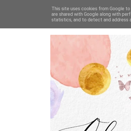
This site uses cookies from Google to d
are shared with Google along with perf
statistics, and to detect and address 