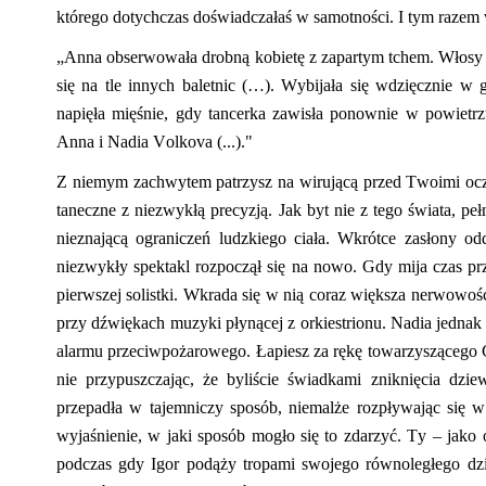
którego dotychczas doświadczałaś w samotności. I tym razem 
„Anna obserwowała drobną kobietę z zapartym tchem. Włosy śc
się na tle innych baletnic (…)
.
Wybijała się wdzięcznie w g
napięła mięśnie, gdy tancerka zawisła ponownie w powietr
Anna i Nadia
Volkova
(...)
."
Z niemym zachwytem patrzysz na wirującą przed Twoimi ocz
taneczne z niezwykł
ą
precyzją. Jak byt nie z tego świata, pe
nieznającą ograniczeń ludzkiego ciała. Wkrótce zasłony odd
niezwykły spektakl rozpoczął się na nowo. Gdy mija czas prz
pierwszej solistki. Wkrada się w nią coraz większa nerwowość
przy dźwiękach muzyki płynącej z
orkiestrionu
.
Nadia jednak 
alarmu przeciwpożarowego. Łapiesz za rękę towarzyszącego 
nie przypuszczając, że byliście świadkami zniknięcia dzie
przepadła w tajemniczy sposób, niemalże rozpływając się 
wyjaśnienie
,
w jaki sposób mogło się to zdarzyć. Ty – jako o
podczas gdy Igor podąży tropami swojego równoległego dzie