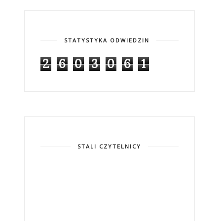
STATYSTYKA ODWIEDZIN
2
6
0
3
0
6
1
STALI CZYTELNICY