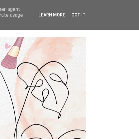
user-agent
erate usage
LEARN MORE
GOT IT