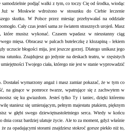
ie samodzielnie podjąć walki z tym, co toczy Cię od środka, wiodąc
ąc. Już w Moskwie wdrożono w stosunku do Ciebie leczenie
kszego skutku. W Polsce przez miesiąc przebywałaś na oddziale
pomogło. Cały czas jesteś sama ze światem strasznych urojeń. Masz
ch, które musisz wykonać. C
zasem
wpadasz w nieustanny ciąg
wego mięsa. Obracasz w palcach buteleczkę z
klozapiną
– lekiem
dy uczucie błogości mija, jest jeszcze gorzej. Dlatego unikasz jego
ma ratunku. Znajdujesz go jedynie na deskach teatru, w rzęsistych
miejętności Twojego ciała, którego nie jest w stanie wyprowadzić
ego. Dostałaś wymarzony angaż i masz zamiar pokazać, że w tym co
ność, na ginące w pomroce twarze
,
wpatrujące się z zachwytem w
osisz się ku gwiazdom. Jesteś tylko Ty i taniec, dzięki któremu
wilę staniesz się umierającym, pełnym majestatu ptakiem, pięknym
osisz w głębi swego dziewiętnastoletniego serca. Wtedy w końcu
go dnia coraz bardziej ulatuje życie. Ale to za moment, gdyż właśnie
 że za opadającymi storami znajdziesz stokroć gorsze piekło niż to,