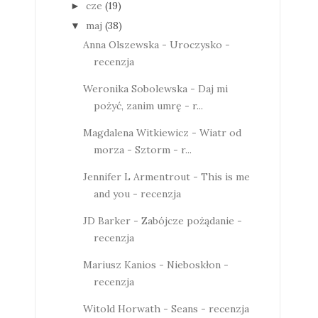
cze
(19)
►
maj
(38)
▼
Anna Olszewska - Uroczysko -
recenzja
Weronika Sobolewska - Daj mi
pożyć, zanim umrę - r...
Magdalena Witkiewicz - Wiatr od
morza - Sztorm - r...
Jennifer L Armentrout - This is me
and you - recenzja
JD Barker - Zabójcze pożądanie -
recenzja
Mariusz Kanios - Nieboskłon -
recenzja
Witold Horwath - Seans - recenzja