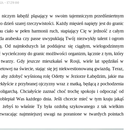
LIA
- 17:29:00
k niczym łabędź pląsający w swoim tajemniczym przedśmiertnym
co dzień szarej rzeczywistości. Każdy mięsień napięty jest do granic
u ciało w pełen harmonii ruch, stapiający Cię w jedność z całym
żda arabeska czy passe uwypuklają Twój niezwykły talent i ogrom
icą. Od najmłodszych lat poddajesz się ciągłym, wielogodzinnym
 wycieńczony do granic możliwości organizm, łącznie z tym, który
twarzy. Gdy jeszcze mieszkałaś w Rosji, wiele lat spędziłaś w
letowej na świecie, stając się jej niekwestionowaną gwiazdą. Teraz,
, aby zdobyć wyśnioną rolę Odetty w Jeziorze Łabędzim, jakie ma
łyście z przybranej ojczyzny wraz z matką, będącą z pochodzenia
garchą. Chciałyście zaznać choć trochę spokoju i odpocząć od
 oblepiał
W
as każdego dnia. Jeśli chcecie mieć w tym kraju jakąś
zję, żebyś to właśnie Ty była ozdobą szykowanego z tak wielkim
 zwracając najmniejszej uwagi na poranione w twardych pointach