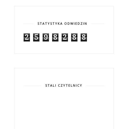
STATYSTYKA ODWIEDZIN
2
5
9
8
2
8
8
STALI CZYTELNICY