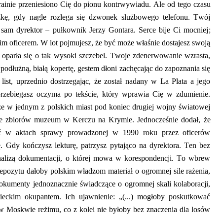
ainie przeniesiono Cię do pionu kontrwywiadu. Ale od tego czasu
czkę, gdy nagle rozlega się dzwonek służbowego telefonu. Twój
sam dyrektor – pułkownik Jerzy
Gontara
. Serce bije Ci mocniej
;
im oficerem. W lot pojmujesz, że być może właśnie dostajesz swoją
 oparła się o tak wysoki szczebel. Twoje zdenerwowanie wzrasta,
podłużną, białą kopertę, gestem dłoni zachęcając do zapoznania się
 list, uprzednio dostrzegając, że został nadany w La Plata a jego
rzebiegasz oczyma po tekście, który wprawia Cię
w zdumienie.
e w jednym z polskich miast pod koniec drugiej wojny światowej
 ze zbiorów muzeum w Kerczu na Krymie. Jednocześnie dodał, że
źć w aktach sprawy prowadzonej w 1990 roku przez oficerów
Gdy kończysz lekturę, patrzysz pytająco na dyrektora. Ten bez
nalizą dokumentacji
,
o której mowa w korespondencji. To wbrew
pozytu dałoby polskim władzom materiał o ogromnej sile rażenia,
dokumenty jednoznacznie świadczące o ogromnej skali kolaboracji,
eckim okupantem. Ich ujawnienie:
„(...) mogłoby poskutkować
w Moskwie reżimu, co z kolei nie byłoby bez znaczenia dla losów