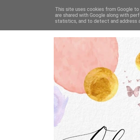
This site uses cookies from Google to d
are shared with Google along with perf
statistics, and to detect and address 