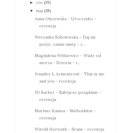
cze
(19)
►
maj
(38)
▼
Anna Olszewska - Uroczysko -
recenzja
Weronika Sobolewska - Daj mi
pożyć, zanim umrę - r...
Magdalena Witkiewicz - Wiatr od
morza - Sztorm - r...
Jennifer L Armentrout - This is me
and you - recenzja
JD Barker - Zabójcze pożądanie -
recenzja
Mariusz Kanios - Nieboskłon -
recenzja
Witold Horwath - Seans - recenzja