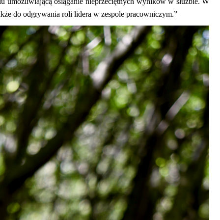
niu umożliwiającą osiąganie nieprzeciętnych wyników w służbie. W
akże do odgrywania roli lidera w zespole pracowniczym.”