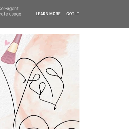
user-agent
erate usage
LEARN MORE
GOT IT