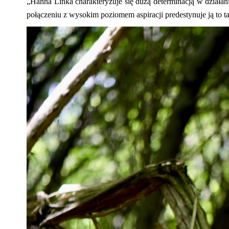
„Hanna Linka charakteryzuje się dużą determinacją w działa
połączeniu z wysokim poziomem aspiracji predestynuje ją to t