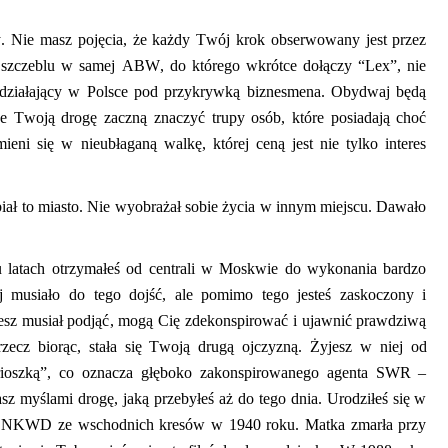
y. Nie masz pojęcia, że każdy Twój krok obserwowany jest przez
 szczeblu w samej ABW, do którego wkrótce dołączy
“
Lex”, nie
 działający w Polsce pod przykrywką biznesmena. Obydwaj będą
e Twoją drogę zaczną znaczyć trupy osób, które posiadają choć
ieni się w nieubłaganą walkę, której ceną jest nie tylko interes
ał to miasto. Nie wyobrażał sobie życia w innym miejscu. Dawało
lu latach otrzymałeś od centrali w Moskwie do wykonania bardzo
j musiało do tego dojść, ale pomimo tego jesteś zaskoczony i
esz musiał podjąć
,
mogą Cię zdekonspirować i ujawnić prawdziwą
zecz biorąc
,
stał
a
się Twoją drugą ojczyzną. Żyjesz w niej od
rioszką”, co oznacza głęboko zakonspirowanego agenta SWR –
z myślami drogę, jaką przebyłeś aż do tego dnia. Urodziłeś się w
z NKWD ze wschodnich kresów w 1940 roku. Matka zmarła przy