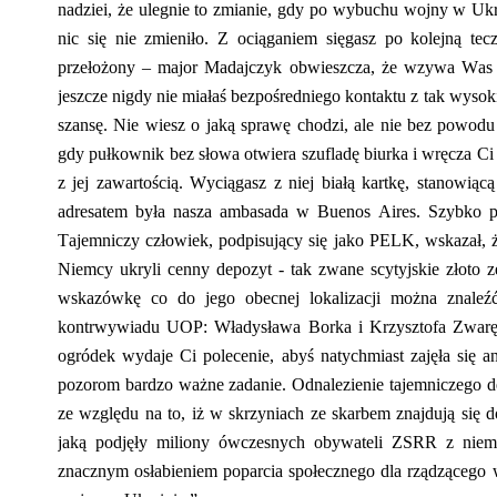
nadziei, że ulegnie to zmianie, gdy po wybuchu wojny
w
Ukr
nic się nie zmieniło. Z ociąganiem sięgasz po kolejną te
przełożony – major Madajczyk obwieszcza, że wzywa Was 
jeszcze nigdy nie miałaś bezpośredniego kontaktu z tak wysok
szansę. Nie wiesz o jaką sprawę chodzi, ale nie bez powodu
gdy pułkownik bez słowa otwiera szufladę biurka i wręcza Ci 
z jej zawartością. Wyciągasz z niej białą kartkę, stanowiącą
adresatem była nasza ambasada w Buenos Aires. Szybko p
Tajemniczy człowiek, podpisujący się jako PELK
,
wskazał, ż
Niemcy ukryli cenny depozyt
-
tak zwane scytyjskie złoto
wskazówkę co do jego obecnej lokalizacji można znale
kontrwywiadu UOP: Władysława Borka i Krzysztofa Zwarę. 
ogródek wydaje Ci polecenie, abyś natychmiast zajęła się a
pozorom bardzo ważne zadanie. Odnalezienie tajemniczego de
ze względu na to, iż w skrzyniach ze skarbem znajdują się 
jaką podjęły miliony ówczesnych obywateli ZSRR z niemi
znacznym osłabieniem poparcia społecznego dla rządzącego 