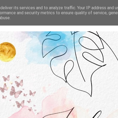
STRONA GŁÓWNA
O MNIE
WSPÓŁPRACA
eliver its services and to analyze traffic. Your IP address and 
ormance and security metrics to ensure quality of service, gen
abuse.