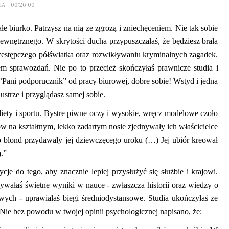
IA
- 00:26:00
łe biurko. Patrzysz na nią ze zgrozą i zniechęceniem. Nie tak sobie
nętrznego. W skrytości ducha przypuszczałaś, że będziesz brała
zestępczego półświatka oraz rozwikływaniu kryminalnych zagadek.
em sprawozdań.
Nie po to przecież
s
kończyłaś prawnicze studia i
“
Pani podporucznik” od pracy biurowej, dobre sobie! Wstyd i jedna
lustrze i przyglądasz
samej sobie.
ety i sportu. Bystre piwne oczy i wysokie, wręcz modelowe czoło
gów na kształtnym, lekko zadartym nosie zjednywały ich właścicielce
o blond przydawały jej dziewczęcego uroku (…) Jej ubiór kreował
ą.”
cje do tego, aby znacznie lepiej przysłużyć się służbie i krajowi.
bywałaś świetne wyniki w nauce
-
zwłaszcza historii oraz wiedzy o
owych
-
uprawiałaś biegi średniodystansowe. Studia ukończyłaś ze
Nie bez powodu w twojej opinii psychologicznej napisano, że: