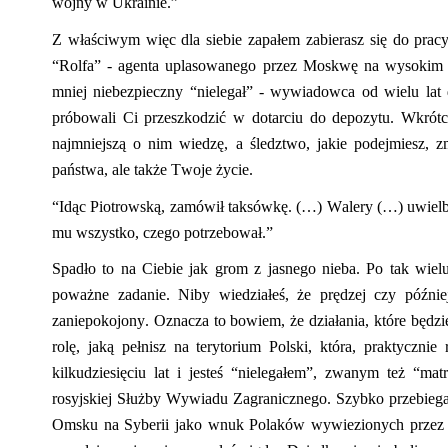
wojny w Ukrainie.”
Z właściwym więc dla siebie zapałem zabierasz się do prac
“
Rolfa” - agenta uplasowanego przez Moskwę na wysokim
mniej niebezpieczny
“
nielegał
” - wywiadowca od wielu lat
próbowali Ci przeszkodzić w dotarciu do depozytu. Wkrótc
najmniejszą o nim wiedzę, a śledztwo,
jaki
e podejmiesz
,
zm
państwa, ale także Twoje życie.
“I
dąc Piotrowską, zamówił taksówkę. (…) Walery (…) uwielbi
mu wszystko, czego potrzebował.”
Spadło to na Ciebie jak grom z jasnego nieba. Po tak wie
poważne zadanie. Niby wiedziałeś, że prędzej czy późnie
zaniepokojony. Oznacza to bowiem, że działania, któ
r
e będzi
rolę, jaką
pełnisz
na terytorium Polski, która
,
praktycznie r
kilkudziesięciu lat i jesteś
“
nielegałem
”, zwanym też
“
mat
rosyjskiej Służby Wywiadu Zagranicznego. Szybko przebiegas
Omsku na Syberii jako wnuk Polaków wywiezionych prze