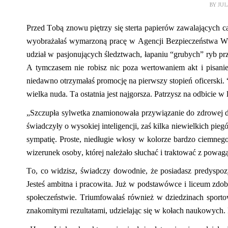
BY
JUL
Przed Tobą znowu piętrzy
się
sterta papierów zawalających ca
wyobrażałaś wymarzoną pracę w Agencji Bezpieczeństwa Wew
udział w pasjonujących śledztwach, łapaniu
“
grubych” ryb pr
A tymczasem nie robisz nic poza wertowaniem akt i pisani
niedawno otrzymałaś promocję na pierwszy stopień oficerski.
wielka nuda. Ta ostatnia jest najgorsza. Patrzysz na odbicie w 
„Szczupła sylwetka znamionowała przywiązanie do zdrowej di
świadczyły o wysokiej inteligencji, zaś kilka niewielkich pie
sympatię. Proste, niedługie włosy w kolorze bardzo ciemneg
wizerunek osoby, której należało słuchać i traktować z powag
To
,
co widzisz
,
świadczy dowodnie,
ż
e posiadasz predyspozy
Jesteś ambitna i pracowita. Już w podstawówce i liceum zdo
społeczeństwie. Tr
i
umfowałaś również w dziedzinach sport
znakomitymi
rezultat
ami, udzielając się w kołach naukowych. 